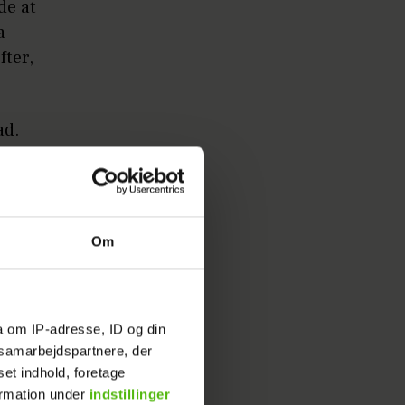
de at
a
ter,
mad.
har jeg
siger
Om
og der
nergien
tilføjer
a om IP-adresse, ID og din
s samarbejdspartnere, der
set indhold, foretage
ormation under
indstillinger