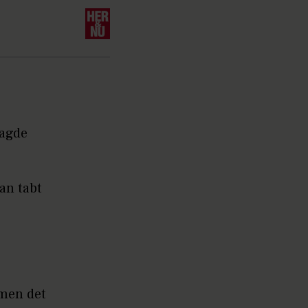
lagde
an tabt
 men det