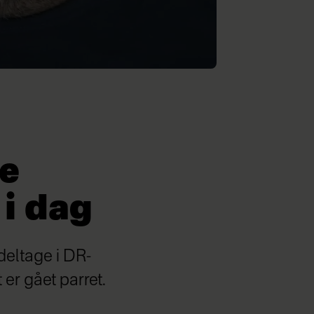
de
 i dag
deltage i DR-
 er gået parret.