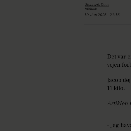
Stephanie
Duus
HER&NU
10. Jun 2026 - 21:16
Det var e
vejen forb
Jacob dø
11 kilo.
Artiklen 
– Jeg hav