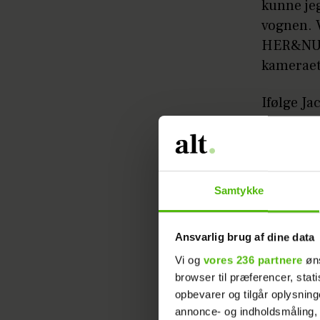
kunne jeg
vognen. V
HER&NU f
kameraet
Ifølge Ja
– Jeg har
bare hold
Jacob. Ha
Samtykke
– Mit må
mangler j
Ansvarlig brug af dine data
er også b
Vi og
vores 236 partnere
øns
han.
browser til præferencer, stat
opbevarer og tilgår oplysning
Tabte 
annonce- og indholdsmåling,