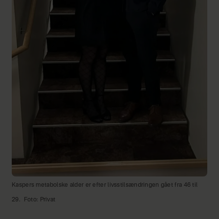
Kaspers metabolske alder er efter livsstilsændringen gået fra 46 til
29.
Foto: Privat