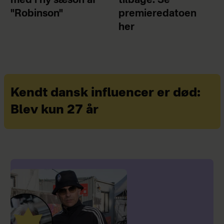
med i ny sæson af
tilbage: Se
"Robinson"
premieredatoen
her
Kendt dansk influencer er død:
Blev kun 27 år