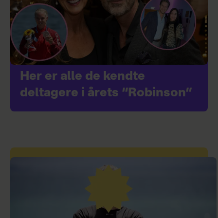
Her er alle de kendte
deltagere i årets “Robinson”