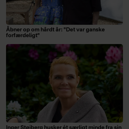
Åbner op om hårdt år: "Det var ganske
forfærdeligt"
Inger Støjberg husker ét særligt minde fra sin