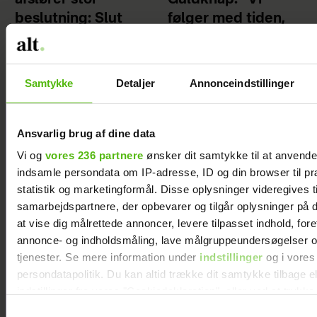
beslutning: Slut
følger med tiden,
efter to år
men uden at lade
os overtage af
trends”
Samtykke
Detaljer
Annonceindstillinger
Ansvarlig brug af dine data
Vi og
vores 236 partnere
ønsker dit samtykke til at anvend
indsamle persondata om IP-adresse, ID og din browser til pr
statistik og marketingformål. Disse oplysninger videregives t
samarbejdspartnere, der opbevarer og tilgår oplysninger på d
at vise dig målrettede annoncer, levere tilpasset indhold, for
annonce- og indholdsmåling, lave målgruppeundersøgelser o
tjenester. Se mere information under
indstillinger
og i vores
persondatapolitik. Du kan altid trække dit samtykke tilbage e
indstillinger fra vores "Cookiedeklaration", eller ved at trykk
trigger" ikonet.
Samtykkevalg