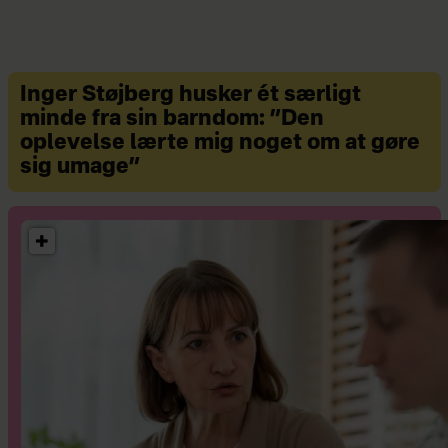
aftenskolen med 1.600 kursister om
året og fokus på musik og dans.
Inger Støjberg husker ét særligt
minde fra sin barndom: ”Den
oplevelse lærte mig noget om at gøre
sig umage”