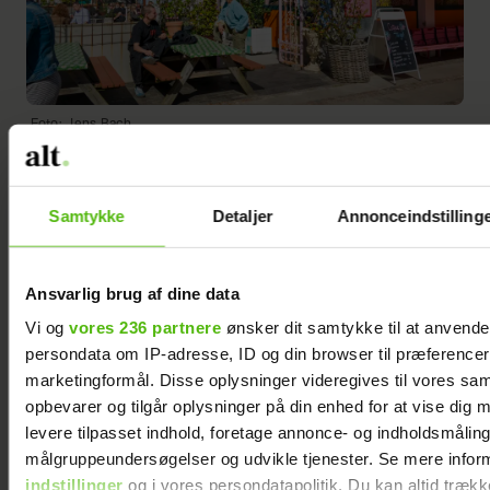
Foto: Jens Bach
Samtykke
Detaljer
Annonceindstilling
I Aalborgs vestby ligger Café Ulla
Terkelsen, London – mest kendt som Ulla
T. En farverig og festlig café opkaldt efter
Ansvarlig brug af dine data
den legendariske TV 2-journalist. Det er en
Vi og
vores 236 partnere
ønsker dit samtykke til at anvend
café med god plads både inde og ude, og
persondata om IP-adresse, ID og din browser til præferencer, 
René anbefaler stedet til brunch, som han
marketingformål. Disse oplysninger videregives til vores sa
synes er lækker – eller bare en kop kaffe.
opbevarer og tilgår oplysninger på din enhed for at vise dig 
levere tilpasset indhold, foretage annonce- og indholdsmåling
målgruppeundersøgelser og udvikle tjenester. Se mere infor
– Jeg kan godt lide stedets boheme-stil,
indstillinger
og i vores persondatapolitik. Du kan altid trækk