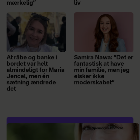
mærkelig”
liv
At råbe og banke i
Samira Nawa: ”Det er
bordet var helt
fantastisk at have
almindeligt for Maria
min familie, men jeg
Jencel, men én
elsker ikke
sætning ændrede
moderskabet”
det
Sponsoreret indhold