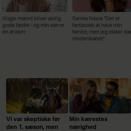
Samira Nawa: ”Det er
Jeg valgte at blive skilt fr
fantastisk at have min
min mand - da jeg en dag
familie, men jeg elsker ikke
gik forbi hans hus, fik jeg 
moderskabet”
chok
Vi var skeptiske før
Min kærestes
den 1. sæson, men
nærighed