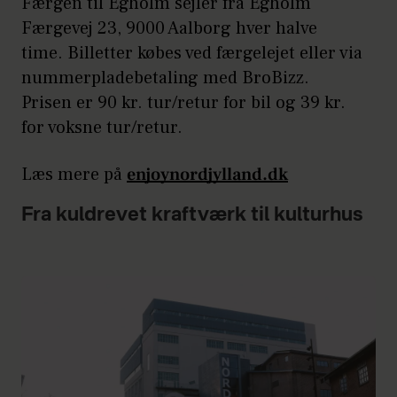
Færgen til Egholm sejler fra Egholm
Færgevej 23, 9000 Aalborg hver halve
time. Billetter købes ved færgelejet eller via
nummerpladebetaling med BroBizz.
Prisen er 90 kr. tur/retur for bil og 39 kr.
for voksne tur/retur.
Læs mere på
enjoynordjylland.dk
Fra kuldrevet kraftværk til kulturhus