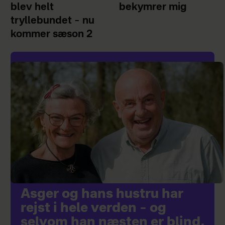
blev helt
bekymrer mig
tryllebundet – nu
kommer sæson 2
Asger og hans hustru har
rejst i hele verden – og
selvom han næsten er blind,