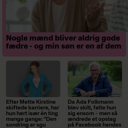
Nogle mænd bliver aldrig gode
fædre - og min søn er en af dem
Efter Mette Kirstine
Da Ada Folkmann
skiftede karriere, har
blev skilt, følte hun
hun hørt især én ting
sig ensom – men så
mange gange: ”Den
ændrede et opslag
sondring er sgu
på Facebook hendes