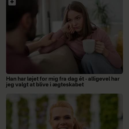
Han har løjet for mig fra dag ét - alligevel har
jeg valgt at blive i ægteskabet