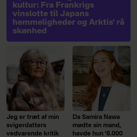
kultur: Fra Frankrigs
vinslotte til Japans
hemmeligheder og Arktis' rå
skønhed
Jeg er træt af min
Da Samira Nawa
svigerdatters
mødte sin mand,
vedvarende kritik
havde hun ’6.000