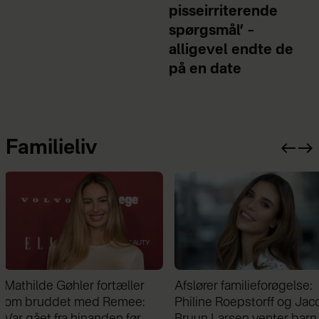
pisseirriterende
spørgsmål’ –
alligevel endte de
på en date
Familieliv
Afslører familieforøgelse:
Freja blev født tre måned
Philine Roepstorff og Jacob
for tidligt og vejede kun 
Bruun Larsen venter barn
gram: ”Jeg gik i chok”