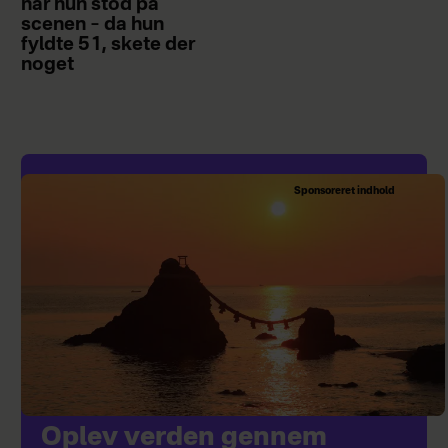
når hun stod på
scenen – da hun
fyldte 51, skete der
noget
Sponsoreret indhold
Oplev verden gennem