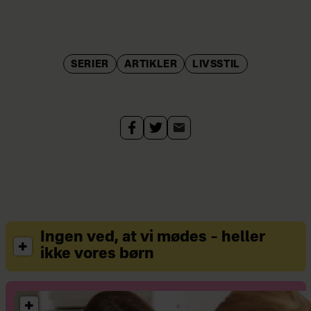
SERIER
ARTIKLER
LIVSSTIL
Ingen ved, at vi mødes – heller
ikke vores børn