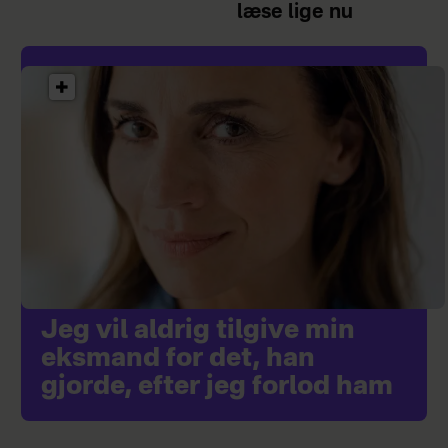
læse lige nu
Jeg vil aldrig tilgive min
eksmand for det, han
gjorde, efter jeg forlod ham