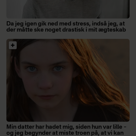
Da jeg igen gik ned med stress, indså jeg, at
der måtte ske noget drastisk i mit ægteskab
Min datter har hadet mig, siden hun var lille –
og jeg begynder at miste troen på, at vi kan