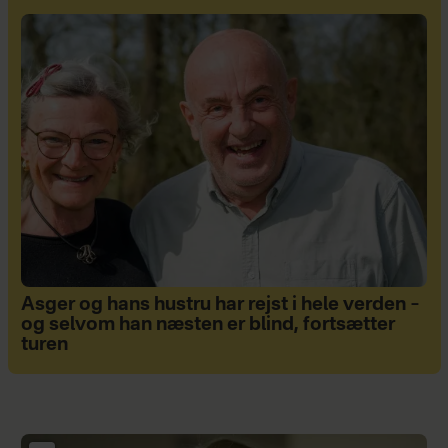
Asger og hans hustru har rejst i hele verden –
og selvom han næsten er blind, fortsætter
turen