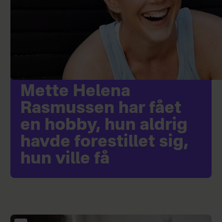
Mette Helena
Rasmussen har fået
en hobby, hun aldrig
havde forestillet sig,
hun ville få