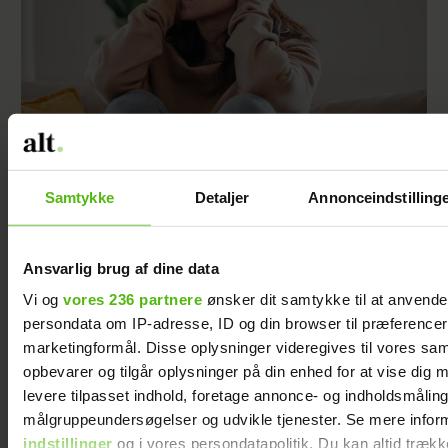
Jeg valgte at blive skilt fra min mand - da jeg
en dag gik forbi hans hus, fik jeg et chok
Samtykke
Detaljer
Annonceindstilling
Ansvarlig brug af dine data
Vi og
vores 236 partnere
ønsker dit samtykke til at anvend
Vi var skeptiske
persondata om IP-adresse, ID og din browser til præferencer, 
før den 1.
marketingformål. Disse oplysninger videregives til vores sa
sæson, men
opbevarer og tilgår oplysninger på din enhed for at vise dig 
blev helt
levere tilpasset indhold, foretage annonce- og indholdsmåling
tryllebundet –
målgruppeundersøgelser og udvikle tjenester. Se mere infor
nu kommer
indstillinger
og i vores persondatapolitik. Du kan altid trækk