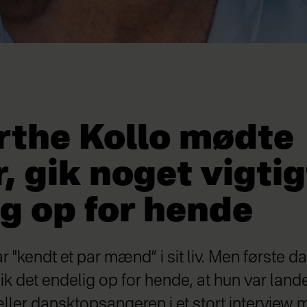
rthe Kollo mødte
, gik noget vigtig
g op for hende
r "kendt et par mænd” i sit liv. Men første d
ik det endelig op for hende, at hun var lande
æller dansktopsangeren i et stort intervie