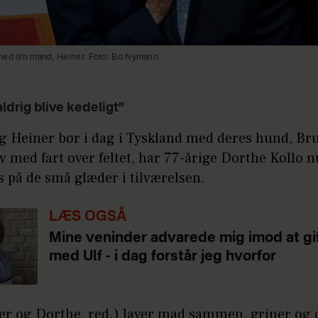
med sin mand, Heiner. Foto: Bo Nymann
ldrig blive kedeligt”
g Heiner bor i dag i Tyskland med deres hund, Br
liv med fart over feltet, har 77-årige Dorthe Kollo n
s på de små glæder i tilværelsen.
LÆS OGSÅ
Mine veninder advarede mig imod at gi
med Ulf - i dag forstår jeg hvorfor
ner og Dorthe, red.) laver mad sammen, griner og 