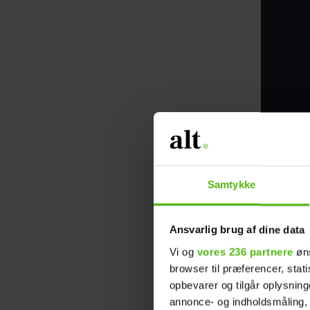
Samtykke
Men da hu
Ansvarlig brug af dine data
op for he
med Hen
Vi og
vores 236 partnere
øns
browser til præferencer, stat
opbevarer og tilgår oplysning
“Pludseli
annonce- og indholdsmåling,