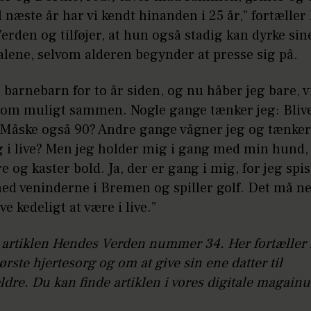
il næste år har vi kendt hinanden i 25 år,” fortæller 
rden og tilføjer, at hun også stadig kan dyrke sin
alene, selvom alderen begynder at presse sig på.
et barnebarn for to år siden, og nu håber jeg bare, vi
 som muligt sammen. Nogle gange tænker jeg: Blive
Måske også 90? Andre gange vågner jeg og tænker:
ig i live? Men jeg holder mig i gang med min hund,
re og kaster bold. Ja, der er gang i mig, for jeg spi
med veninderne i Bremen og spiller golf. Det må n
ve kedeligt at være i live.”
 artiklen Hendes Verden nummer 34. Her fortæller
ørste hjertesorg og om at give sin ene datter til
ldre. Du kan finde artiklen i vores digitale magainu