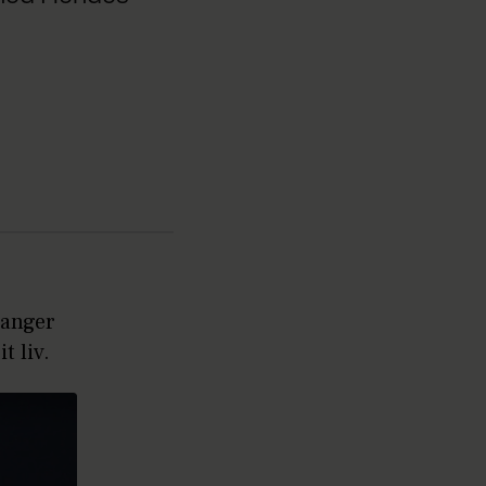
sanger
t liv.