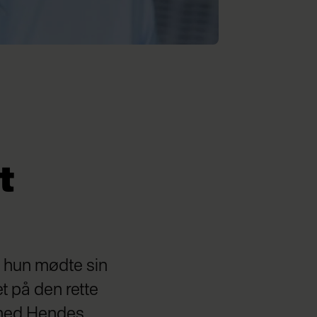
t
a hun mødte sin
t på den rette
w med Hendes