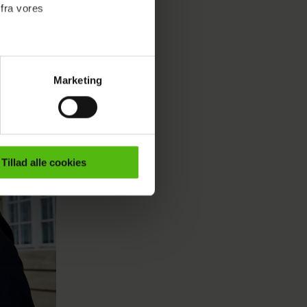
mtidig
 fra vores
ænkt: Nu
det må
Marketing
ournalistisk indhold til dig.
emmeside. Vi indsamler data
er samt til brug for
ktioner i forbindelse med
Tillad alle cookies
e mere om vores brug af
 både