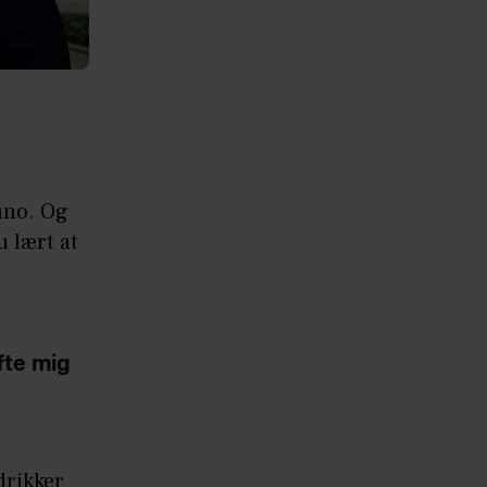
uno. Og
u lært at
fte mig
drikker