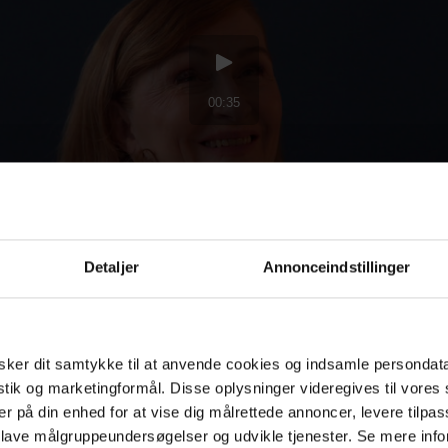
Detaljer
Annonceindstillinger
n for knapt 25 år siden faldt for Heiner, gik noget
nde. Det fortæller dansktopsangeren i et atort int
des Verden.
ker dit samtykke til at anvende cookies og indsamle persondat
istik og marketingformål. Disse oplysninger videregives til vore
er på din enhed for at vise dig målrettede annoncer, levere tilpas
g en dag gik det op for mig: Gud, jeg har giftet m
 lave målgruppeundersøgelser og udvikle tjenester. Se mere inf