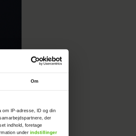
Om
 vigtigt
erview
a om IP-adresse, ID og din
s samarbejdspartnere, der
set indhold, foretage
ig med en
ormation under
indstillinger