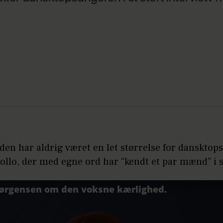
en har aldrig været en let størrelse for dansktop
llo, der med egne ord har “kendt et par mænd” i si