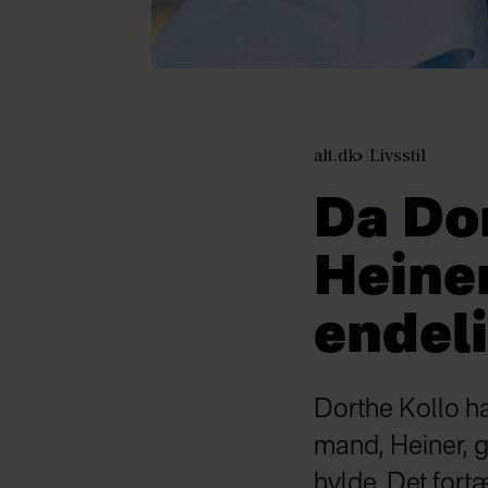
alt.dk
Livsstil
Da Do
Heiner
endeli
Dorthe Kollo ha
mand, Heiner, g
hylde. Det fort