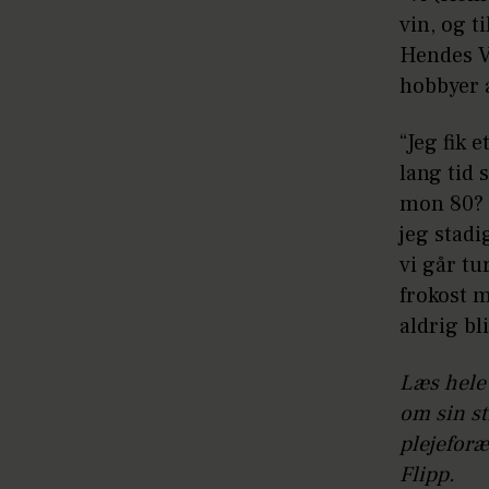
vin, og t
Hendes Ve
hobbyer 
“Jeg fik 
lang tid
mon 80? 
jeg stad
vi går tu
frokost 
aldrig bli
Læs hele
om sin st
plejeforæ
Flipp.