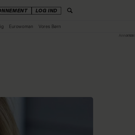
ONNEMENT
LOG IND
ig
Eurowoman
Vores Børn
Annonce