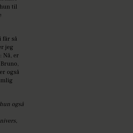
hun til
e
 får så
r jeg
 Nå, er
 Bruno,
ser også
emlig
 hun også
nivers,