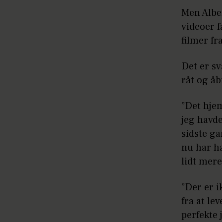
Men Alber
videoer f
filmer fr
Det er sv
råt og åb
”Det hjem
jeg havde
sidste ga
nu har ha
lidt mere
”Der er i
fra at le
perfekte 