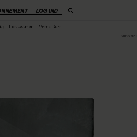
ONNEMENT
LOG IND
ig
Eurowoman
Vores Børn
Annonce