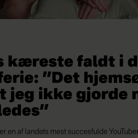
 kæreste faldt i 
ferie: ”Det hjems
t jeg ikke gjorde
ledes”
er en af landets mest succesfulde YouTuber