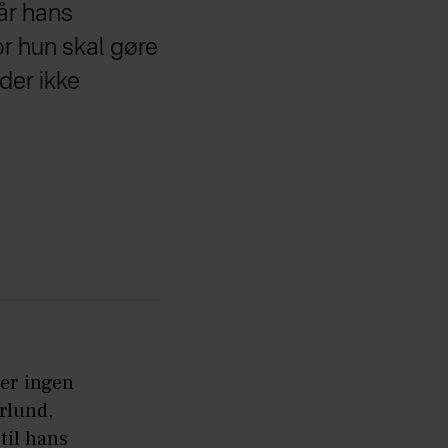
år hans
or hun skal gøre
 der ikke
ler ingen
rlund,
 til hans