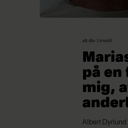
alt.dk
Livsstil
Marias
på en 
mig, a
ander
Albert Dyrlund 