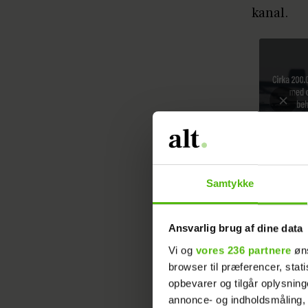
kanal.
Samtykke
Ansvarlig brug af dine data
Vi og
vores 236 partnere
øns
browser til præferencer, stat
opbevarer og tilgår oplysning
Alligevel 
annonce- og indholdsmåling,