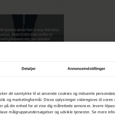
Detaljer
Annonceindstillinger
ker dit samtykke til at anvende cookies og indsamle persondat
istik og marketingformål. Disse oplysninger videregives til vore
er på din enhed for at vise dig målrettede annoncer, levere tilpas
beslutter parret sig for at tage hver til sit. Det er j
 lave målgruppeundersøgelser og udvikle tjenester. Se mere inf