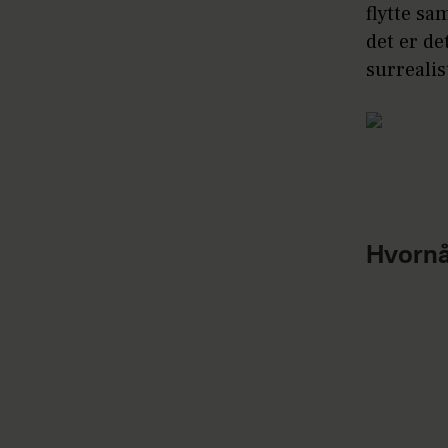
flytte sa
det er de
surrealis
Hvornår