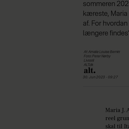
sommeren 2021 
kæreste, Maria 
af. For hvordan 
længere findes
Af: Amalie Louise Bernitt
Foto: Peter Nørby
Livsstil
ALT.dk
30. Jun 2023 - 09:27
Maria J. 
reel grun
skal til 