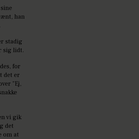
 sine
rænt, han
.
er stadig
sig lidt.
des, for
t det er
ver ”Ej,
 snakke
n vi gik
og det
te om at