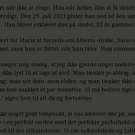
t når ikke at ringe. Han når heller ikke at få skudt
ærdigt. Den 28. juli 2021 glider han ned ad den sk
a. Han bliver erklæret død på stedet, 22 år gammel
ært for Maria at fortælle om Alberts ulykke. Såret 
net, men hun er fattet, når hun taler. Hun rømmer 
søger mig stadig, at jeg ikke gjorde noget anderle
 ikke lyst til at tage af sted. Man tænker jo aldrig, a
ng, man ser dem, man elsker, og man tænker ikke o
n kun snakket et par minutter. Vi må hellere lige
,” siger hun til alt.dk og fortsætter:
kke noget godt tidspunkt, at ens kæreste dør på, me
ve i en perfekt verden med det perfekte parforhold 
job til det stikmodsatte. Vi var nyforelskede og tal