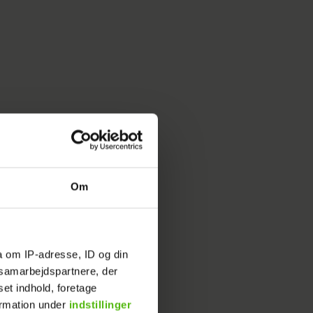
Om
a om IP-adresse, ID og din
s samarbejdspartnere, der
set indhold, foretage
o bare et
ormation under
indstillinger