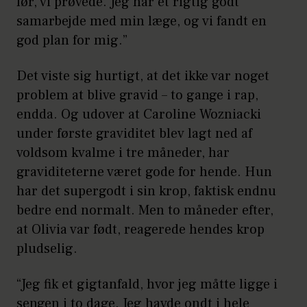
før, vi prøvede. Jeg har et rigtig godt
samarbejde med min læge, og vi fandt en
god plan for mig.”
Det viste sig hurtigt, at det ikke var noget
problem at blive gravid – to gange i rap,
endda. Og udover at Caroline Wozniacki
under første graviditet blev lagt ned af
voldsom kvalme i tre måneder, har
graviditeterne været gode for hende. Hun
har det supergodt i sin krop, faktisk endnu
bedre end normalt. Men to måneder efter,
at Olivia var født, reagerede hendes krop
pludselig.
“Jeg fik et gigtanfald, hvor jeg måtte ligge i
sengen i to dage. Jeg havde ondt i hele