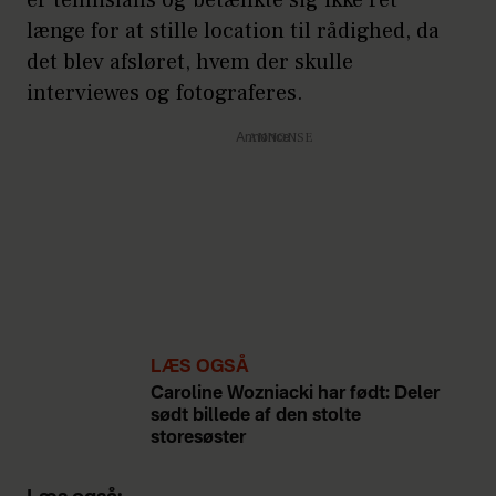
er tennisfans og betænkte sig ikke ret
længe for at stille location til rådighed, da
det blev afsløret, hvem der skulle
interviewes og fotograferes.
Annonce
LÆS OGSÅ
Caroline Wozniacki har født: Deler
sødt billede af den stolte
storesøster