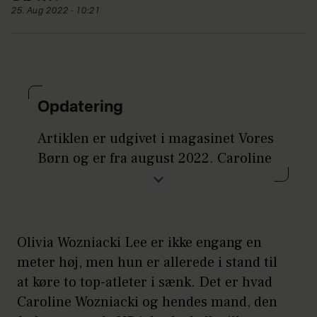
25. Aug 2022 - 10:21
Opdatering
Artiklen er udgivet i magasinet Vores
Børn og er fra august 2022. Caroline
Wozniacki og David Lee er siden
blevet forældre til Olivias lillebror,
James.
Det kan du læse mere om her
.
Olivia Wozniacki Lee er ikke engang en
meter høj, men hun er allerede i stand til
at køre to top-atleter i sænk. Det er hvad
Caroline Wozniacki og hendes mand, den