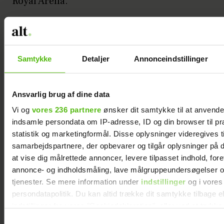
Royal Arena.
Annonce
Samtykke
Detaljer
Annonceindstillinger
Ansvarlig brug af dine data
Vi og
vores 236 partnere
ønsker dit samtykke til at anvend
indsamle persondata om IP-adresse, ID og din browser til pr
David Lee arbejder på samme måde – uden
statistik og marketingformål. Disse oplysninger videregives t
faste mødetider. Fælles for dem er, at de
samarbejdspartnere, der opbevarer og tilgår oplysninger på d
selv kan vælge hvornår og hvordan de vil
at vise dig målrettede annoncer, levere tilpasset indhold, for
arbejde, og at de kan sprede opgaverne ud,
annonce- og indholdsmåling, lave målgruppeundersøgelser o
så der er masser plads til det, der er det
tjenester. Se mere information under
indstillinger
og i vores
vigtigste for dem nu: At være Olivias
persondatapolitik. Du kan altid trække dit samtykke tilbage e
indstillinger fra vores "Cookiedeklaration", eller ved at trykk
forældre. Udefra set kan det virke som en
trigger" ikonet.
brat overgang, men både for Caroline
Samtykkevalg