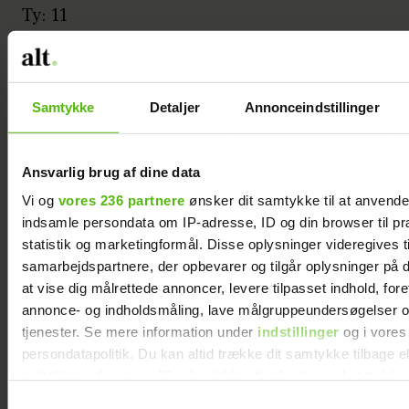
Ty: 11
Annonce
Samtykke
Detaljer
Annonceindstillinger
Ansvarlig brug af dine data
Vi og
vores 236 partnere
ønsker dit samtykke til at anvend
indsamle persondata om IP-adresse, ID og din browser til pr
Uk: 2 eller færre
statistik og marketingformål. Disse oplysninger videregives t
samarbejdspartnere, der opbevarer og tilgår oplysninger på d
Ur: 2 eller færre
at vise dig målrettede annoncer, levere tilpasset indhold, for
annonce- og indholdsmåling, lave målgruppeundersøgelser o
tjenester. Se mere information under
indstillinger
og i vores
Uy: 2 eller færre
persondatapolitik. Du kan altid trække dit samtykke tilbage e
indstillinger fra vores "Cookiedeklaration", eller ved at trykk
Vo: 2 eller færre
trigger" ikonet.
Samtykkevalg