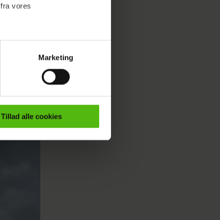
 fra vores
Marketing
ournalistisk indhold til dig.
emmeside. Vi indsamler data
er samt til brug for
ktioner i forbindelse med
Tillad alle cookies
e mere om vores brug af
 både