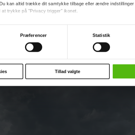
Du kan altid trække dit samtykke tilbage eller ændre indstillinger
 at trykke på "Privacy trigger" ikonet.
ebsitet.
Præferencer
Statistik
indsamle og bruge data for at kunne levere og finansiere relevant j
ookies fra tredjeparter til at at optimere dit besøg på vores hj
t sikre funktionalitet, generere statistik og huske dine præferenc
mere vores reklametiltag på sociale medier og til at vise dig fun
ies
Tillad valgte
dit samtykke tilbage via linket i vores cookiepolitik. Du kan læs
og behandling af dine personoplysninger i forbindelse hermed i
okiepolitik
.