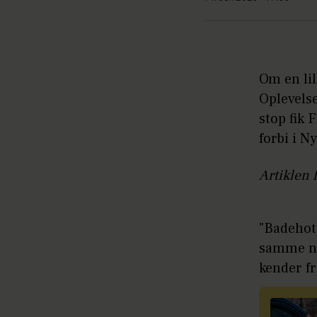
Om en lil
Oplevels
stop fik 
forbi i N
Artiklen 
"Badehot
samme na
kender f