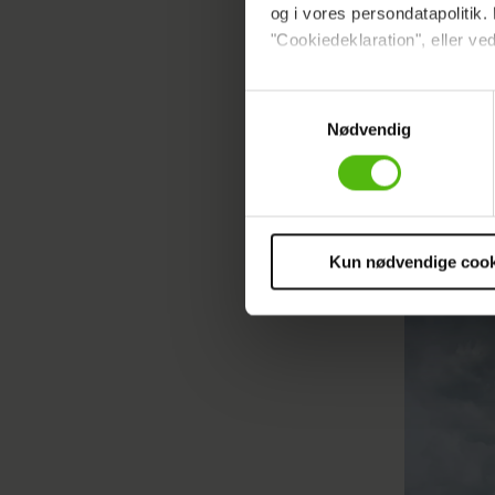
og i vores persondatapolitik. 
"Cookiedeklaration", eller ved
Dine valg anvendes på hele w
Samtykkevalg
Nødvendig
Vi ønsker dit samtykke til at 
Vi anvender egne cookies og c
om IP, ID og din browser for a
markedsføring, så vi kan opti
sociale medier.
Kun nødvendige cook
Du kan til enhver tid trække 
cookies, samarbejdspartnere 
vores
privatlivspolitik
og
co