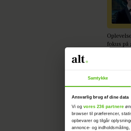
Oplevels
fokus på 
Hotellet,
rekvisitt
om dansk
Samtykke
Artiklen 
Ansvarlig brug af dine data
Vi og
vores 236 partnere
øns
browser til præferencer, stat
opbevarer og tilgår oplysning
annonce- og indholdsmåling,