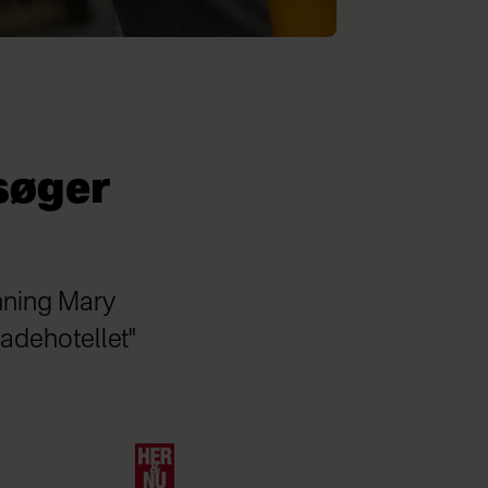
søger
nning Mary
Badehotellet"