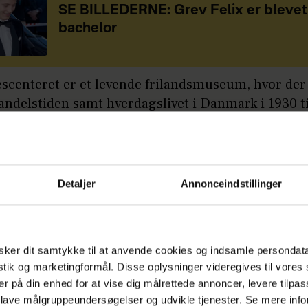
SE BILLEDERNE: Grev Felix er blevet
bachelor
escenteret er et levende frilandsmuseum, hvor der
andelstiden samt hverdagslivet i Danmark i 1930 ti
 der er indrettet med originale dekorationer, kulis
er fra tv-serien, skal være med til at levendegøre h
ernes ferievaner.
Detaljer
Annonceindstillinger
fortsætter under billederne:
ker dit samtykke til at anvende cookies og indsamle persondat
istik og marketingformål. Disse oplysninger videregives til vore
er på din enhed for at vise dig målrettede annoncer, levere tilpas
 lave målgruppeundersøgelser og udvikle tjenester. Se mere inf