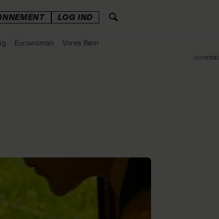
ONNEMENT
LOG IND
ig
Eurowoman
Vores Børn
Annonce