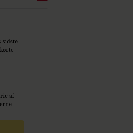
 sidste
 kørte
rie af
eerne