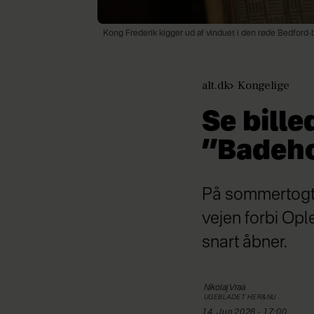
Kong Frederik kigger ud af vinduet i den røde Bedford-bu
alt.dk
Kongelige
Se bill
”Badeho
På sommertogte
vejen forbi Opl
snart åbner.
Nikolaj
Vraa
UGEBLADET HER&NU
14. Jun 2026 - 17:00