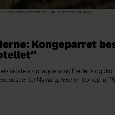
s, der kører forbi "Badehotellet".
Foto: Oplevelsescenter Nyvang.
ederne: Kongeparret be
tellet”
ts sidste stop lagde kong Frederik og dro
evelsescenter Nyvang, hvor en tro kopi af "