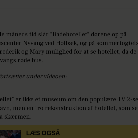
le måneds tid slår ”Badehotellet” dørene op på
escenter Nyvang ved Holbæk, og på sommertogtets
Frederik og Mary mulighed for at se hotellet, da de
yvangs røde bus.
fortsætter under videoen:
ellet" er ikke et museum om den populære TV 2-se
vn, men en tro rekonstruktion af hotellet, som s
ra skærmen.
LÆS OGSÅ