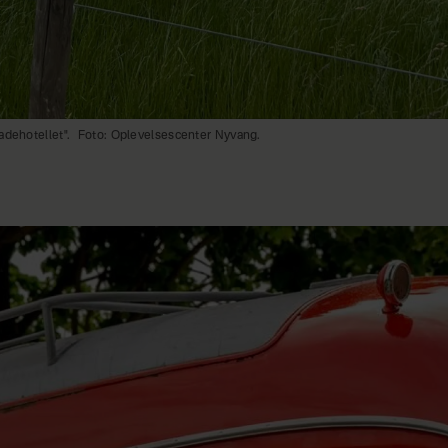
adehotellet".
Foto: Oplevelsescenter Nyvang.