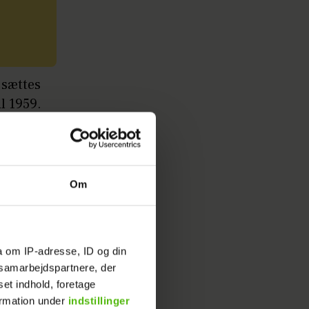
 sættes
l 1959.
ser og
istorien
Om
a om IP-adresse, ID og din
s samarbejdspartnere, der
set indhold, foretage
ormation under
indstillinger