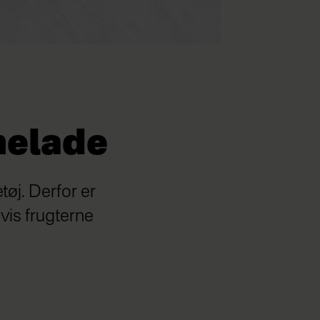
elade
øj. Derfor er
vis frugterne