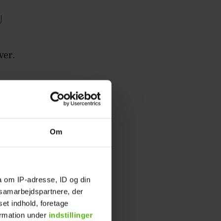
ver.
sukker.
mme.
Om
a om IP-adresse, ID og din
s samarbejdspartnere, der
set indhold, foretage
ormation under
indstillinger