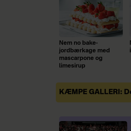
Nem no bake-
jordbærkage med
mascarpone og
limesirup
KÆMPE GALLERI: De 