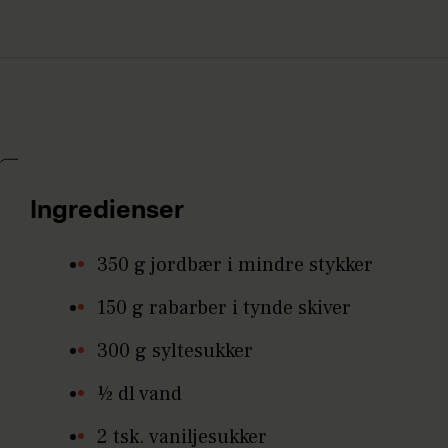
Ingredienser
350 g jordbær i mindre stykker
150 g rabarber i tynde skiver
300 g syltesukker
½ dl vand
2 tsk. vaniljesukker