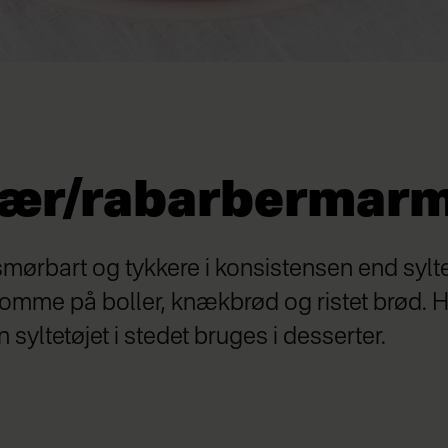
ær/rabarbermarm
ørbart og tykkere i konsistensen end syltet
komme på boller, knækbrød og ristet brød. H
 syltetøjet i stedet bruges i desserter.