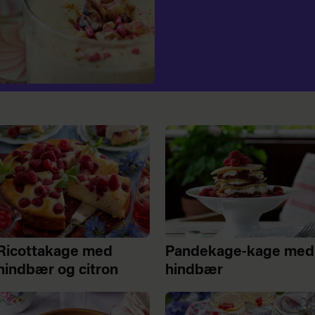
Ricottakage med
Pandekage-kage med
hindbær og citron
hindbær