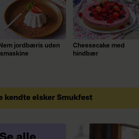
Nem jordbæris uden
Cheesecake med
ismaskine
hindbær
kendte elsker Smukfest
Se alle