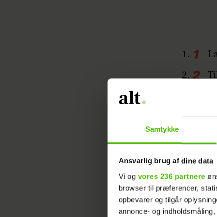
Læ
Ti
Ko
Hæ
Samtykke
OPSKRIFT
MAR
Ansvarlig brug af dine data
Vi og
vores 236 partnere
øns
browser til præferencer, stat
opbevarer og tilgår oplysning
annonce- og indholdsmåling,