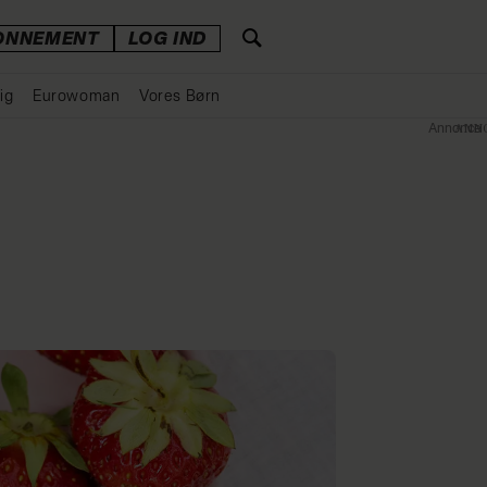
ONNEMENT
LOG IND
ig
Eurowoman
Vores Børn
Annonce