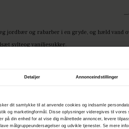
g jordbær og rabarber i en gryde, og hæld vand o
lsæt sylteog vaniljesukker.
g syltetøjet efter anvisningen på posen med sylte
ld dit syltetøj på glas, der bindes til med det sa
Detaljer
Annonceindstillinger
MELADE
MAD
ker dit samtykke til at anvende cookies og indsamle persondat
istik og marketingformål. Disse oplysninger videregives til vore
er på din enhed for at vise dig målrettede annoncer, levere tilpas
 lave målgruppeundersøgelser og udvikle tjenester. Se mere inf