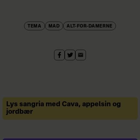
TEMA
MAD
ALT-FOR-DAMERNE
Lys sangria med Cava, appelsin og
jordbær