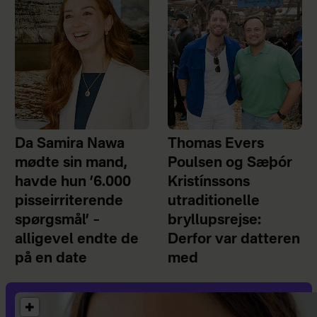
Da Samira Nawa
Thomas Evers
mødte sin mand,
Poulsen og Sæþór
havde hun ’6.000
Kristínssons
pisseirriterende
utraditionelle
spørgsmål’ –
bryllupsrejse:
alligevel endte de
Derfor var datteren
på en date
med