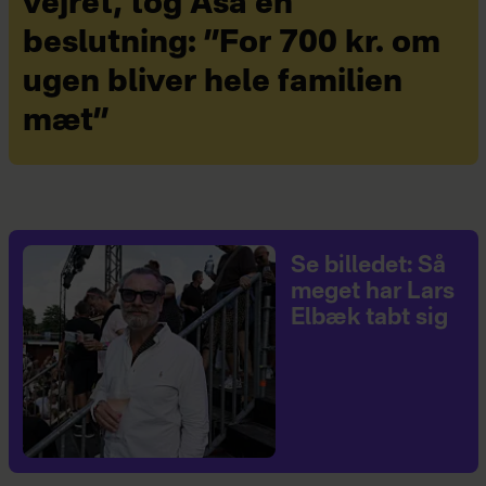
vejret, tog Åsa en
beslutning: ”For 700 kr. om
ugen bliver hele familien
mæt”
Se billedet: Så
meget har Lars
Elbæk tabt sig