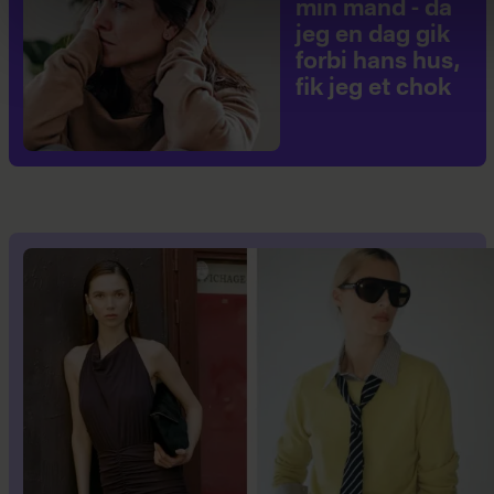
min mand - da
jeg en dag gik
forbi hans hus,
fik jeg et chok