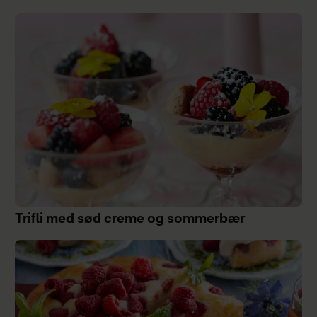
Trifli med sød creme og sommerbær