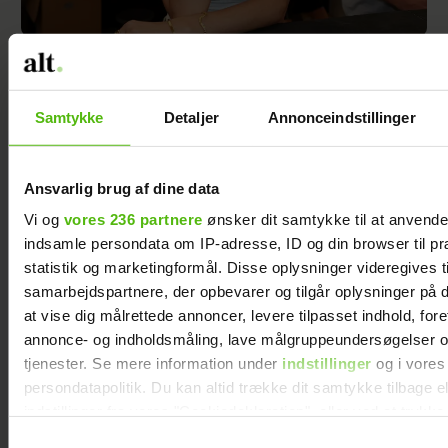
Er Mie færdig med tv? Nu svarer hun
Samtykke
Detaljer
Annonceindstillinger
Ansvarlig brug af dine data
Vi og
vores 236 partnere
ønsker dit samtykke til at anvend
indsamle persondata om IP-adresse, ID og din browser til pr
statistik og marketingformål. Disse oplysninger videregives t
samarbejdspartnere, der opbevarer og tilgår oplysninger på d
at vise dig målrettede annoncer, levere tilpasset indhold, for
annonce- og indholdsmåling, lave målgruppeundersøgelser o
tjenester. Se mere information under
indstillinger
og i vores
Jesper Buch afslører ukendt fortid: "På et
persondatapolitik. Du kan altid trække dit samtykke tilbage e
tidspunkt var der en skillevej"
indstillinger fra vores "Cookiedeklaration", eller ved at trykk
trigger" ikonet.
Samtykkevalg