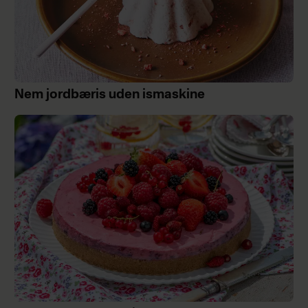
Nem jordbæris uden ismaskine