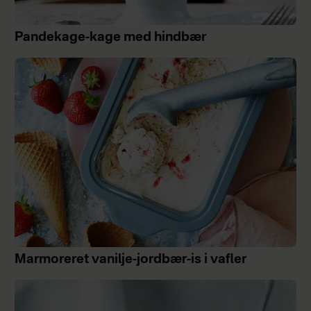
Pandekage-kage med hindbær
Marmoreret vanilje-jordbær-is i vafler