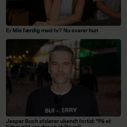
Er Mie færdig med tv? Nu svarer hun
Jesper Buch afslører ukendt fortid: "På et