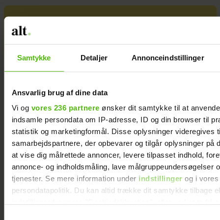
KÆMPE GALLERI: De kendte
elsker Smukfest
Samtykke
Detaljer
Annonceindstillinger
Ansvarlig brug af dine data
Vi og
vores 236 partnere
ønsker dit samtykke til at anvend
indsamle persondata om IP-adresse, ID og din browser til pr
statistik og marketingformål. Disse oplysninger videregives t
samarbejdspartnere, der opbevarer og tilgår oplysninger på d
at vise dig målrettede annoncer, levere tilpasset indhold, for
annonce- og indholdsmåling, lave målgruppeundersøgelser o
tjenester. Se mere information under
indstillinger
og i vores
persondatapolitik. Du kan altid trække dit samtykke tilbage e
Se alle billederne: Kronprins
indstillinger fra vores "Cookiedeklaration", eller ved at trykk
Christian på Smukfest
trigger" ikonet.
Samtykkevalg