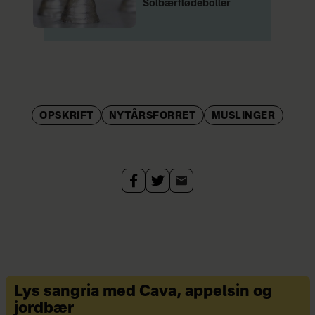
Solbærflødeboller
OPSKRIFT
NYTÅRSFORRET
MUSLINGER
Lys sangria med Cava, appelsin og
jordbær