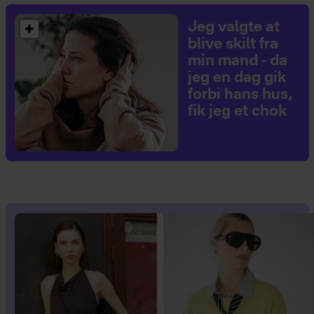
Jeg valgte at
blive skilt fra
min mand - da
jeg en dag gik
forbi hans hus,
fik jeg et chok