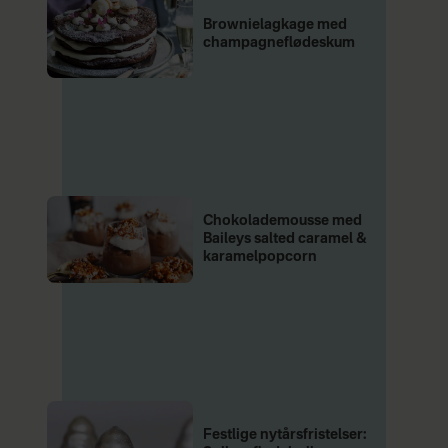
Brownielagkage med
champagneflødeskum
Chokolademousse med
Baileys salted caramel &
karamelpopcorn
Festlige nytårsfristelser: