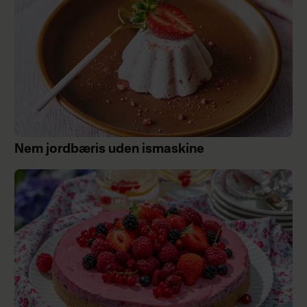
Nem jordbæris uden ismaskine