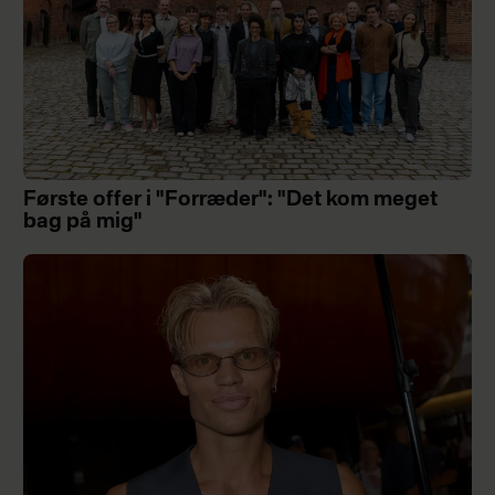
Første offer i "Forræder": "Det kom meget
bag på mig"