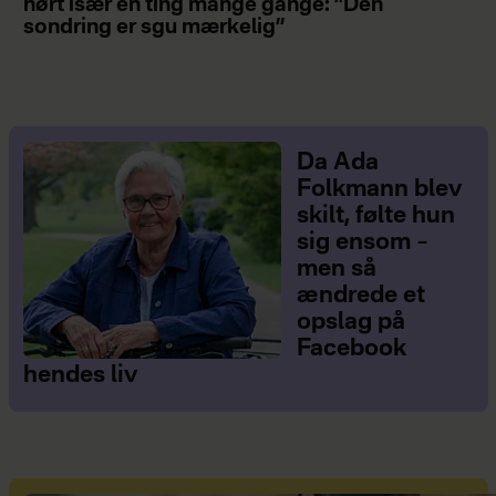
hørt især én ting mange gange: ”Den
sondring er sgu mærkelig”
Da Ada
Folkmann blev
skilt, følte hun
sig ensom –
men så
ændrede et
opslag på
Facebook
hendes liv