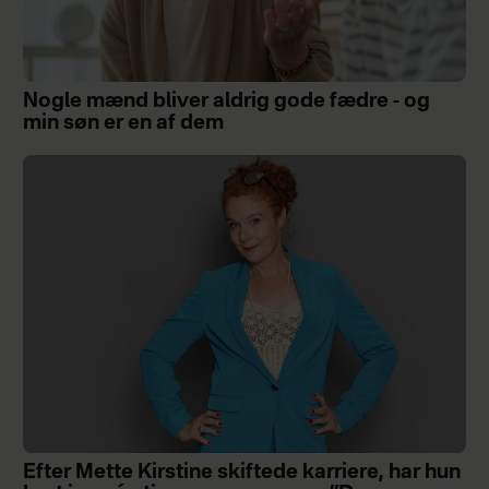
Nogle mænd bliver aldrig gode fædre - og
min søn er en af dem
Efter Mette Kirstine skiftede karriere, har hun