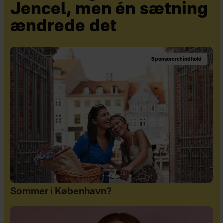
Jencel, men én sætning
ændrede det
Sponsoreret indhold
Sommer i København?