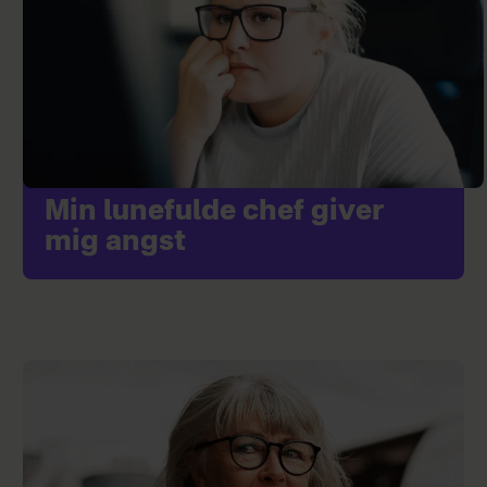
Min lunefulde chef giver
mig angst