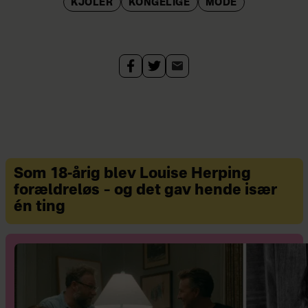
KJOLER
KONGELIGE
MODE
Som 18-årig blev Louise Herping
forældreløs – og det gav hende især
én ting