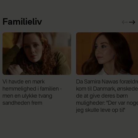
Familieliv
Da Samira Nawas forældre
Min veninde vil tage
kom til Danmark, ønskede
børnene fra deres far - m
de at give deres børn
jeg forstår ikke hendes
muligheder: "Der var noget,
grund
jeg skulle leve op til"