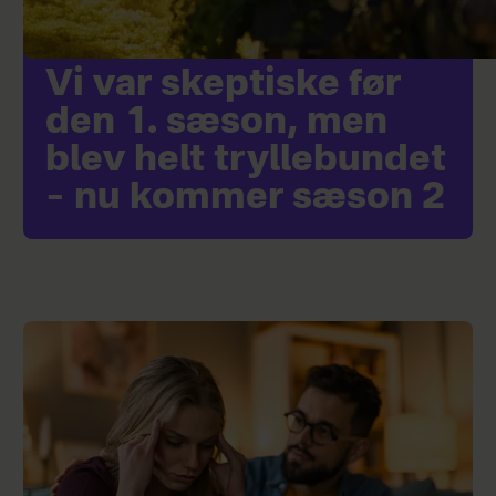
Vi var skeptiske før
den 1. sæson, men
blev helt tryllebundet
– nu kommer sæson 2