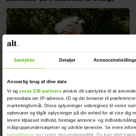
Samtykke
Detaljer
Annonceindstilling
Ansvarlig brug af dine data
Vi og
vores 236 partnere
ønsker dit samtykke til at anvend
Ni kendte kvinder, der har overlevet kræft,
persondata om IP-adresse, ID og din browser til præferencer, 
fortæller ærligt om deres forløb – og 3 andre
marketingformål. Disse oplysninger videregives til vores sa
nye bøger, du bør læse lige nu
opbevarer og tilgår oplysninger på din enhed for at vise dig 
levere tilpasset indhold, foretage annonce- og indholdsmåling
målgruppeundersøgelser og udvikle tjenester. Se mere infor
indstillinger
og i vores persondatapolitik. Du kan altid trækk