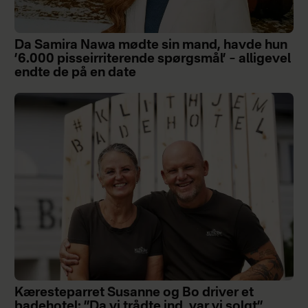
Da Samira Nawa mødte sin mand, havde hun
’6.000 pisseirriterende spørgsmål’ – alligevel
endte de på en date
Kæresteparret Susanne og Bo driver et
badehotel: ”Da vi trådte ind, var vi solgt”