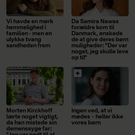
Vi havde en mørk
Da Samira Nawas
hemmelighed i
forældre kom til
familien - men en
Danmark, ønskede
ulykke tvang
de at give deres børn
sandheden frem
muligheder: "Der var
noget, jeg skulle leve
op til"
Morten Kirckhoff
Ingen ved, at vi
lærte noget vigtigt,
mødes – heller ikke
da han mistede sin
vores børn
demenssyge far:
"Jeg var nødt til at