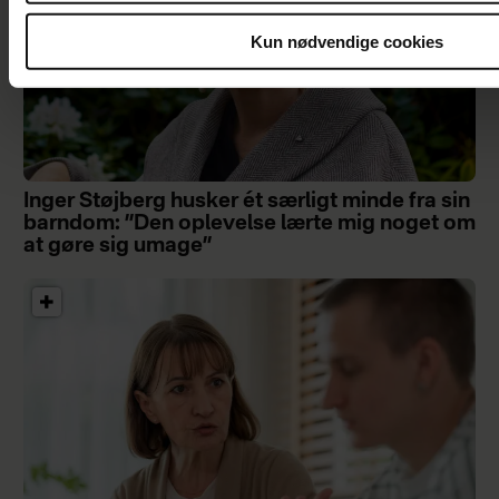
Kun nødvendige cookies
Inger Støjberg husker ét særligt minde fra sin
barndom: ”Den oplevelse lærte mig noget om
at gøre sig umage”