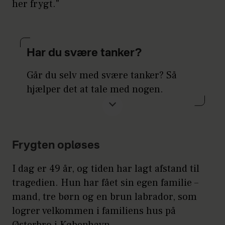
her frygt."
Har du svære tanker?
Går du selv med svære tanker? Så
hjælper det at tale med nogen.
Herhjemme findes flere gratis
rådgivningsmuligheder.
Frygten opløses
Eksempelvis foreningen SIND, hvor
du kan ringe 7023 2750 og få hjælp.
I dag er 49 år, og tiden har lagt afstand til
tragedien. Hun har fået sin egen familie –
Du kan også kontakte Livsliniens
mand, tre børn og en brun labrador, som
telefonrådgivning på 70 201 201 alle
logrer velkommen i familiens hus på
årets dage fra klokken 11 til 05.