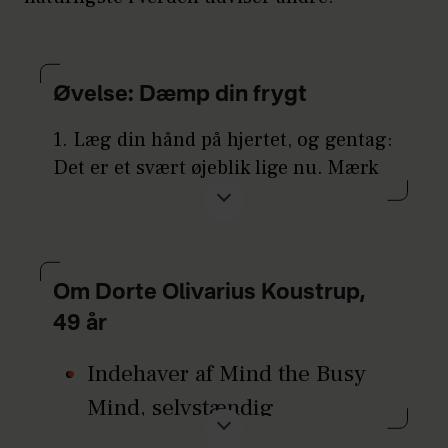
Øvelse: Dæmp din frygt
1. Læg din hånd på hjertet, og gentag:
Det er et svært øjeblik lige nu. Mærk
varmen fra hånden, og lad være med
at tænke på, hvorfor det er svært.
Anerkend blot, hvordan du har det.
Om Dorte Olivarius Koustrup,
2. Spørg dig selv: Hvad ville en ven,
der har det ligesom mig, have behov
49 år
for at høre lige nu? Det kunne være
Indehaver af Mind the Busy
”du er god nok, som du er, ”du er
Mind, selvstændig
elsket” eller lignende.
meditationslærer og forfatter.