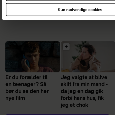
en af dem
familie, men jeg elsker ikk
moderskabet”
Kun nødvendige cookies
Er du forælder til
Jeg valgte at blive
en teenager? Så
skilt fra min mand -
bør du se den her
da jeg en dag gik
nye film
forbi hans hus, fik
jeg et chok