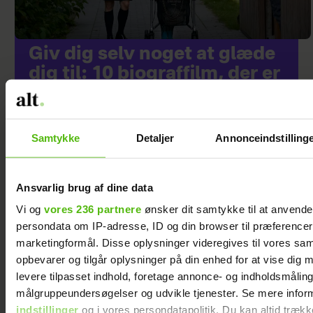
Giv dig selv noget at glæde
dig til: 10 biograffilm, der er
værd at sætte kryds ved
Samtykke
Detaljer
Annonceindstilling
Ansvarlig brug af dine data
Vi og
vores 236 partnere
ønsker dit samtykke til at anvend
persondata om IP-adresse, ID og din browser til præferencer, 
marketingformål. Disse oplysninger videregives til vores sa
opbevarer og tilgår oplysninger på din enhed for at vise dig 
levere tilpasset indhold, foretage annonce- og indholdsmåling
At råbe og banke i
Samira Nawa: ”Det
målgruppeundersøgelser og udvikle tjenester. Se mere infor
bordet var helt
er fantastisk at
indstillinger
og i vores persondatapolitik. Du kan altid trækk