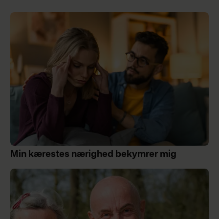
Min kærestes nærighed bekymrer mig