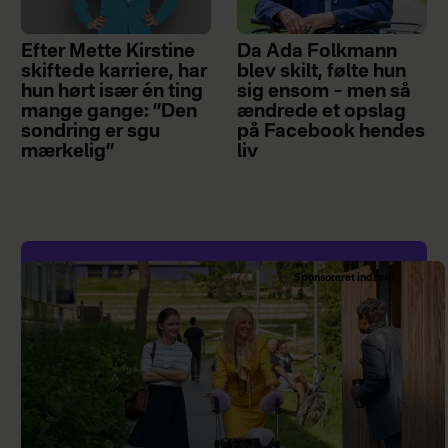
Efter Mette Kirstine
Da Ada Folkmann
skiftede karriere, har
blev skilt, følte hun
hun hørt især én ting
sig ensom – men så
mange gange: ”Den
ændrede et opslag
sondring er sgu
på Facebook hendes
mærkelig”
liv
Sponsoreret indhold