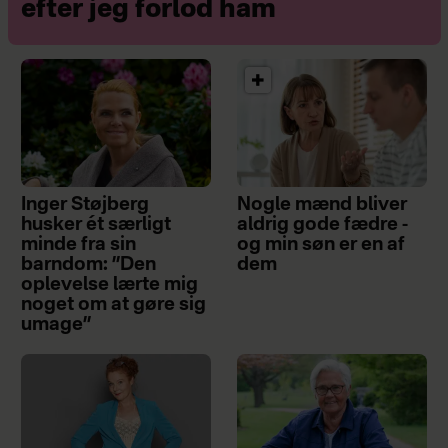
efter jeg forlod ham
Inger Støjberg
Nogle mænd bliver
husker ét særligt
aldrig gode fædre -
minde fra sin
og min søn er en af
barndom: ”Den
dem
oplevelse lærte mig
noget om at gøre sig
umage”