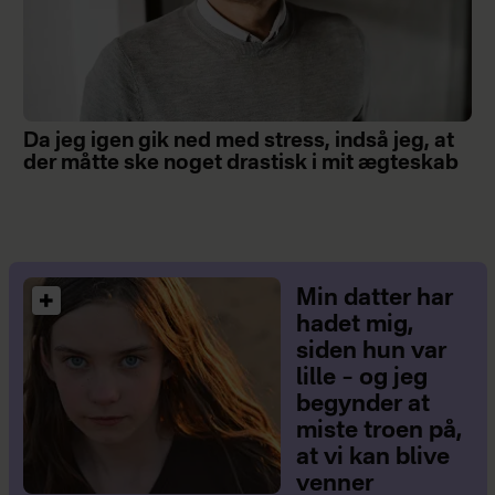
Da jeg igen gik ned med stress, indså jeg, at
der måtte ske noget drastisk i mit ægteskab
Min datter har
hadet mig,
siden hun var
lille – og jeg
begynder at
miste troen på,
at vi kan blive
venner