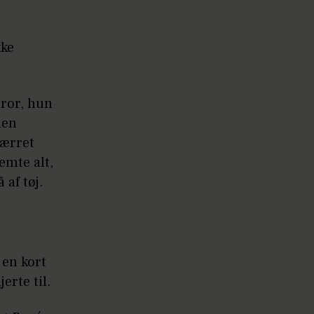
kke
tror, hun
den
pærret
emte alt,
 af tøj.
 en kort
erte til.