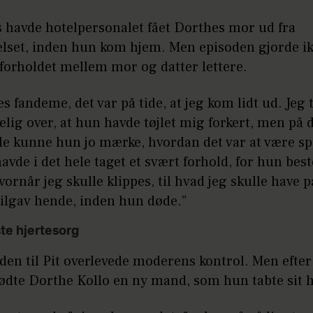
s havde hotelpersonalet fået Dorthes mor ud fra
lset, inden hun kom hjem. Men episoden gjorde i
forholdet mellem mor og datter lettere.
es fandeme, det var på tide, at jeg kom lidt ud. Jeg 
elig over, at hun havde tøjlet mig forkert, men på 
de kunne hun jo mærke, hvordan det var at være s
havde i det hele taget et svært forhold, for hun best
hvornår jeg skulle klippes, til hvad jeg skulle have på
tilgav hende, inden hun døde.”
te hjertesorg
en til Pit overlevede moderens kontrol. Men efter
dte Dorthe Kollo en ny mand, som hun tabte sit hj