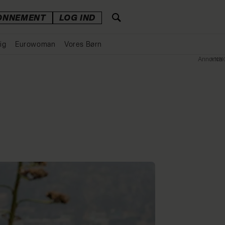
ONNEMENT
LOG IND
ig
Eurowoman
Vores Børn
Annonce