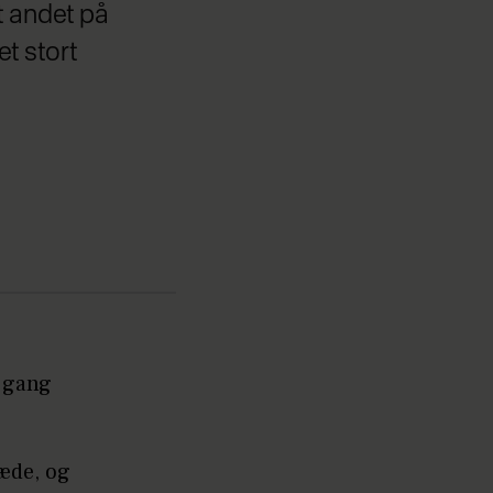
t andet på
et stort
e gang
ræde, og