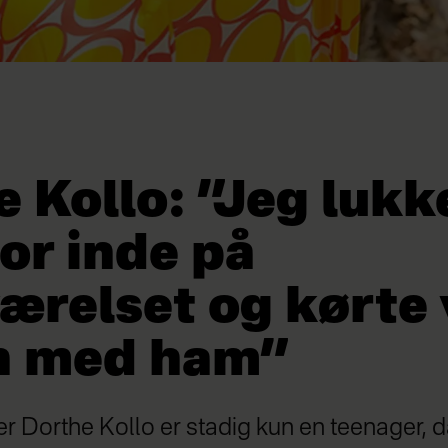
 Kollo: ”Jeg luk
or inde på
ærelset og kørte 
n med ham”
 Dorthe Kollo er stadig kun en teenager, d