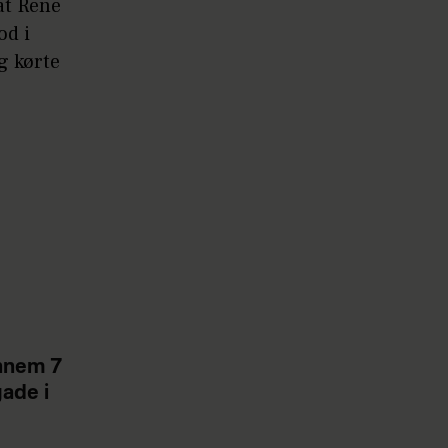
 at René
od i
g kørte
nnem 7
gade i