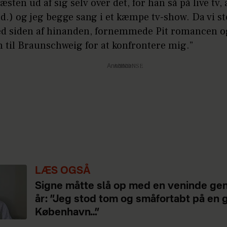
næsten ud af sig selv over det, for han så på live tv,
ed.) og jeg begge sang i et kæmpe tv-show. Da vi st
ved siden af hinanden, fornemmede Pit romancen o
n til Braunschweig for at konfrontere mig.”
Annonce
LÆS OGSÅ
Signe måtte slå op med en veninde ge
år: ”Jeg stod tom og småfortabt på en 
København…”