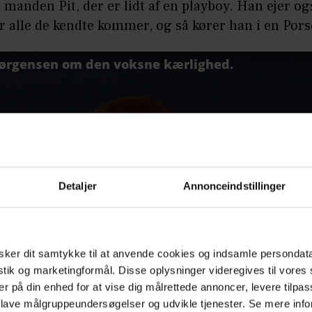
manden Pit, der er lidt af en playboy. Han ejer og
r alle de kendte kommer, og så kører han i en Por
Detaljer
Annonceindstillinger
ker dit samtykke til at anvende cookies og indsamle persondat
istik og marketingformål. Disse oplysninger videregives til vore
er på din enhed for at vise dig målrettede annoncer, levere tilpas
 lave målgruppeundersøgelser og udvikle tjenester. Se mere inf