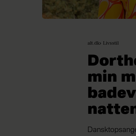
alt.dk
Livsstil
Dorthe
min m
badev
natte
Dansktopsanger