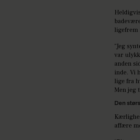
Heldigvi
badevære
ligefrem 
“Jeg synt
var ulykk
anden si
inde. Vi 
lige fra 
Men jeg 
Den størs
Kærlighed
affære mø