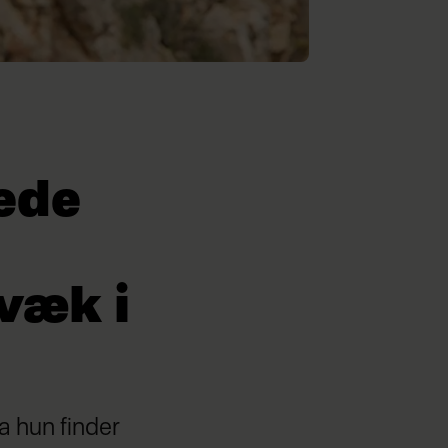
kede
væk i
a hun finder