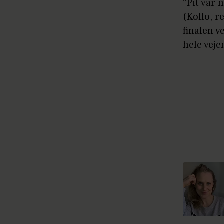
“Pit var 
(Kollo, r
finalen 
hele veje