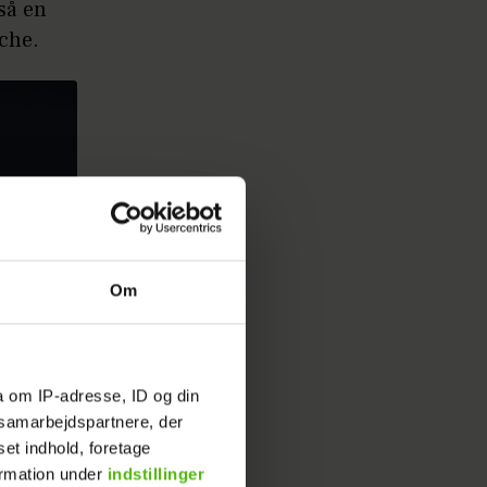
så en
sche.
Om
a om IP-adresse, ID og din
s samarbejdspartnere, der
set indhold, foretage
ormation under
indstillinger