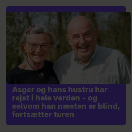
Asger og hans hustru har
rejst i hele verden – og
selvom han næsten er blind,
fortsætter turen