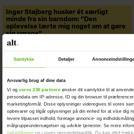
Inger Støjberg husker ét særligt
minde fra sin barndom: ”Den
oplevelse lærte mig noget om at gøre
sig umage”
Samtykke
Detaljer
Annonceindstilling
Ansvarlig brug af dine data
Vi og
vores 236 partnere
ønsker dit samtykke til at anvend
persondata om IP-adresse, ID og din browser til præferencer, 
marketingformål. Disse oplysninger videregives til vores sa
opbevarer og tilgår oplysninger på din enhed for at vise dig 
levere tilpasset indhold, foretage annonce- og indholdsmåling
målgruppeundersøgelser og udvikle tjenester. Se mere infor
indstillinger
og i vores persondatapolitik. Du kan altid trækk