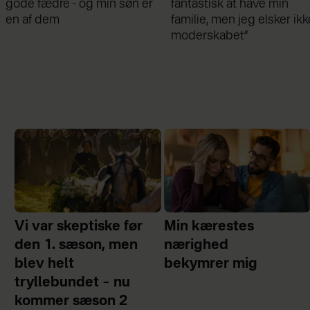
gode fædre - og min søn er
fantastisk at have min
en af dem
familie, men jeg elsker ikk
moderskabet”
Vi var skeptiske før
Min kærestes
den 1. sæson, men
nærighed
blev helt
bekymrer mig
tryllebundet – nu
kommer sæson 2