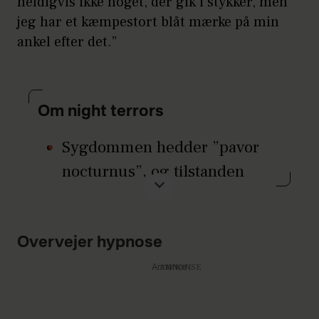
heldigvis ikke noget, der gik i stykker, men
jeg har et kæmpestort blåt mærke på min
ankel efter det.”
Om night terrors
Sygdommen hedder ”pavor
nocturnus”, og tilstanden
kaldes også ”natteterror”,
”natteangst” og ”natterædsel”.
Overvejer hypnose
Sygdommen giver pludselige
og meget voldsomme
Annonce
angstanfald i søvnen.