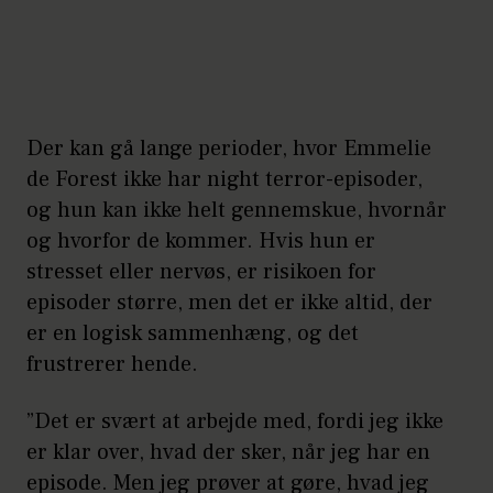
Tilstanden har ligheder med
søvngængeri, og det kan være
umuligt at vække personen,
der har en night terror-
Der kan gå lange perioder, hvor Emmelie
episode.
de Forest ikke har night terror-episoder,
Night terrors rammer typisk
og hun kan ikke helt gennemskue, hvornår
og hvorfor de kommer. Hvis hun er
børn på 4-12 år, hvoraf de
stresset eller nervøs, er risikoen for
fleste tilfælde optræder i
episoder større, men det er ikke altid, der
alderen 5-7 år.
er en logisk sammenhæng, og det
Det vides ikke, hvor mange
frustrerer hende.
voksne, der lider af night
”Det er svært at arbejde med, fordi jeg ikke
terror.
er klar over, hvad der sker, når jeg har en
episode. Men jeg prøver at gøre, hvad jeg