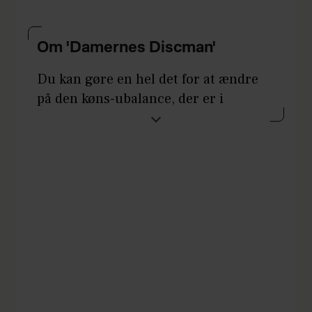
Om 'Damernes Discman'
Du kan gøre en hel det for at ændre
på den køns-ubalance, der er i
musikbranchen – og det er endda
virkelig nemt. Det eneste, du skal
gøre, er nemlig at forbruge mere
musik af kvindelige kunstnere:
Stream deres musik, køb deres plader,
tag til deres koncerter.
Er du i tvivl om, hvor du skal starte?
Så er det heldigt, at vi har samlet en
playliste med musik af danske kvinder
til dig. Den hedder Damernes