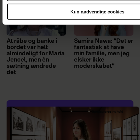
Kun nødvendige cookies
At råbe og banke i
Samira Nawa: ”Det er
bordet var helt
fantastisk at have
almindeligt for Maria
min familie, men jeg
Jencel, men én
elsker ikke
sætning ændrede
moderskabet”
det
Sponsoreret indhold