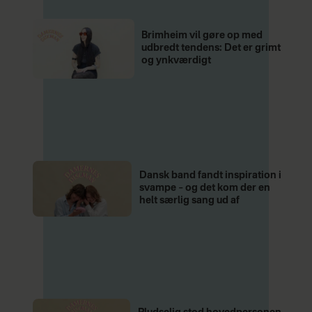
satse på én, og man bliver ikke i lige
så høj grad booket til festivaler og
Brimheim vil gøre op med
udbredt tendens: Det er grimt
andre events.
og ynkværdigt
De manglende streaminger starter
altså en kædereaktion og er med til at
holde kønsubalancen i
musikbranchen i hævd. Derfor: Lyt,
lyt, lyt til kvindelige kunstnere – f.eks.
Dansk band fandt inspiration i
på playlisten
Damernes Discman
.
svampe – og det kom der en
helt særlig sang ud af