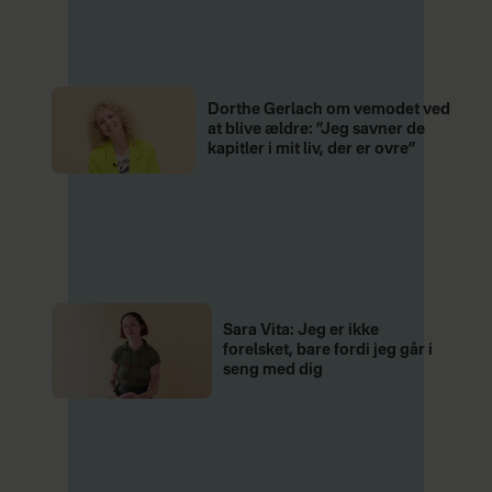
Dorthe Gerlach om vemodet ved
at blive ældre: ”Jeg savner de
kapitler i mit liv, der er ovre”
Sara Vita: Jeg er ikke
forelsket, bare fordi jeg går i
seng med dig