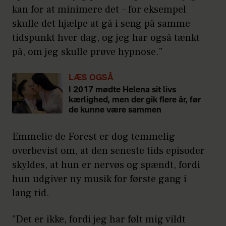
Kilde:
Sundhed.dk
og
videnskab.dk
kan for at minimere det – for eksempel
skulle det hjælpe at gå i seng på samme
tidspunkt hver dag, og jeg har også tænkt
på, om jeg skulle prøve hypnose.”
LÆS OGSÅ
I 2017 mødte Helena sit livs
kærlighed, men der gik flere år, før
de kunne være sammen
Emmelie de Forest er dog temmelig
overbevist om, at den seneste tids episoder
skyldes, at hun er nervøs og spændt, fordi
hun udgiver ny musik for første gang i
lang tid.
”Det er ikke, fordi jeg har følt mig vildt