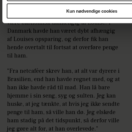
Han boede nu midlertidigt i Brasilien,
Kun nødvendige cookies
men han var rejst ud af Danmark uden at
være økonomisk uafhængig af Louise. I
Danmark havde han været dybt afhængig
af Louises opsparing, og derfor fik han
hende overtalt til fortsat at overføre penge
til ham.
"Fra netcaféer skrev han, at alt var dyrere i
Brasilien, end han havde regnet med, og at
han ikke havde råd til mad. Han lå bare
hjemme i sin seng, syg og sulten. Jeg kan
huske, at jeg tænkte, at hvis jeg ikke sendte
penge til ham, så ville han dø. Jeg elskede
ham stadig på det tidspunkt, så derfor ville
jeg gøre alt for, at han overlevede."