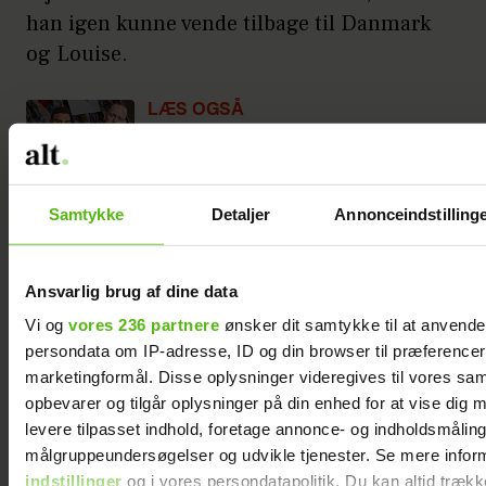
han igen kunne vende tilbage til Danmark
og Louise.
LÆS OGSÅ
Har du set filmen ’De urørlige’? I
Nordjylland er Marc og Michael
bedste venner mod alle odds
Samtykke
Detaljer
Annonceindstilling
Det svære farvel
Efter ekskæresten var rejst, tabte Louise
Ansvarlig brug af dine data
sig 10 kilo. På grund af de tre måneders
Vi og
vores 236 partnere
ønsker dit samtykke til at anvend
ubearbejdede følelser, der nu væltede ind
persondata om IP-adresse, ID og din browser til præferencer, 
over hende, var hendes krop helt udmattet,
marketingformål. Disse oplysninger videregives til vores sa
og hun befandt sig rent mentalt i et mørkt
opbevarer og tilgår oplysninger på din enhed for at vise dig 
hul.
levere tilpasset indhold, foretage annonce- og indholdsmåling
målgruppeundersøgelser og udvikle tjenester. Se mere infor
indstillinger
og i vores persondatapolitik. Du kan altid trækk