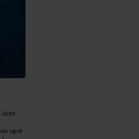
 islæt,
han også