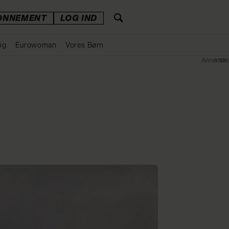
ONNEMENT
LOG IND
ig
Eurowoman
Vores Børn
Annonce