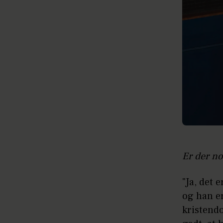
Er der no
"Ja, det 
og han er
kristend