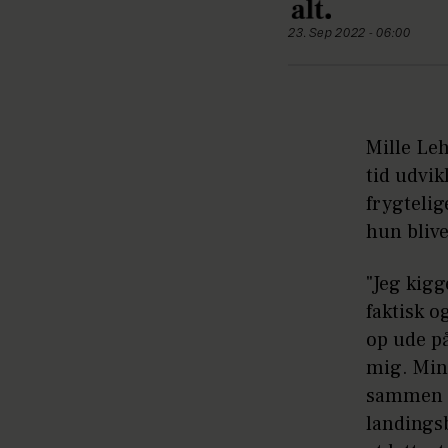
23. Sep 2022 - 06:00
Mille Leh
tid udvik
frygtelig
hun blive
"Jeg kigg
faktisk o
op ude på
mig. Min
sammen – 
landingsb