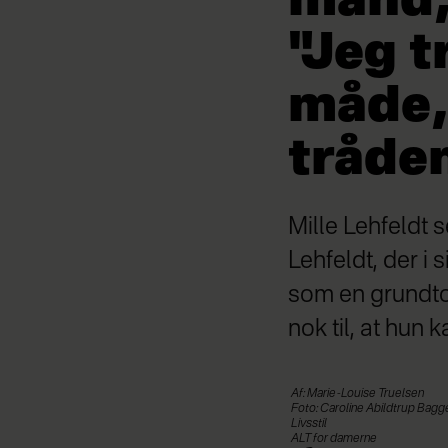
mand, 
"Jeg t
måde, 
tråde
Mille Lehfeldt s
Lehfeldt, der i 
som en grundtone
nok til, at hun
Af: Marie-Louise Truelsen
Foto: Caroline Abildtrup Bagg
Livsstil
ALT for damerne