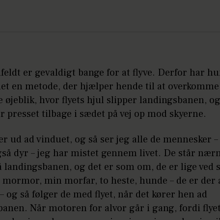
feldt er gevaldigt bange for at flyve. Derfor har h
let en metode, der hjælper hende til at overkomme
e øjeblik, hvor flyets hjul slipper landingsbanen, o
r presset tilbage i sædet på vej op mod skyerne.
er ud ad vinduet, og så ser jeg alle de mennesker –
gså dyr – jeg har mistet gennem livet. De står nær
 landingsbanen, og det er som om, de er lige ved s
 mormor, min morfar, to heste, hunde – de er der 
og så følger de med flyet, når det kører hen ad
anen. Når motoren for alvor går i gang, fordi flyet 