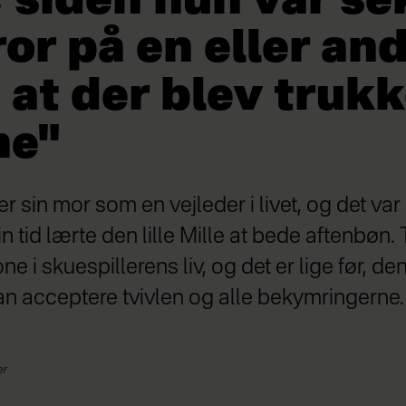
siden hun var sek
ror på en eller an
at der blev trukk
ne"
er sin mor som en vejleder i livet, og det va
sin tid lærte den lille Mille at bede aftenbøn.
 i skuespillerens liv, og det er lige før, de
 kan acceptere tvivlen og alle bekymringerne.
er