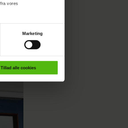
 fra vores
hun tror
r os
 med.
ler i
Marketing
ournalistisk indhold til dig.
by og
emmeside. Vi indsamler data
ge emner.
er samt til brug for
ktioner i forbindelse med
Tillad alle cookies
e mere om vores brug af
 både