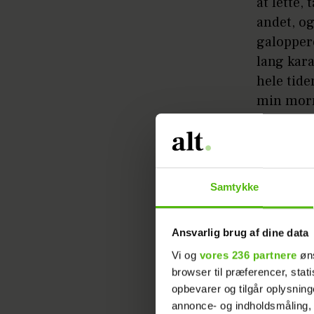
at lette,
andet, og
galopper
lang kar
hele tide
min morm
løbe så s
med dem, 
det lette
noget and
Samtykke
også en m
igennem d
Ansvarlig brug af dine data
Mille gri
Vi og
vores 236 partnere
øns
tydeligt,
browser til præferencer, stat
opbevarer og tilgår oplysning
om sådan 
annonce- og indholdsmåling,