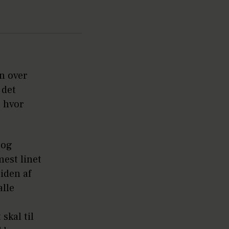
un over
 det
g hvor
 og
mest linet
iden af
alle
skal til