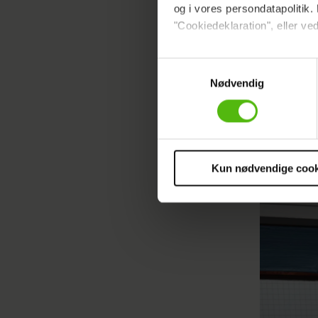
undskylde
og i vores persondatapolitik. 
artikelse
"Cookiedeklaration", eller ved
på, men h
langsomt 
Dine valg anvendes på hele w
Samtykkevalg
Nemlig P
Nødvendig
Vi ønsker dit samtykke til at 
Glassale
Vi anvender egne cookies og c
Laus Høyb
om IP, ID og din browser for a
markedsføring, så vi kan opti
sociale medier.
Kun nødvendige cook
Du kan til enhver tid trække 
cookies, samarbejdspartnere 
vores
privatlivspolitik
og
co