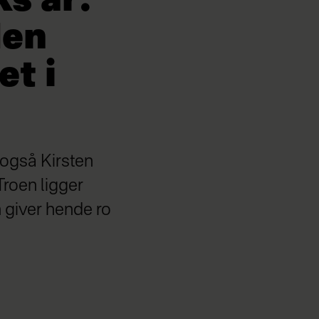
s år:
den
et i
r også Kirsten
 Troen ligger
n giver hende ro