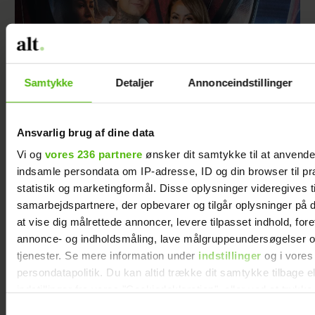
Samtykke
Detaljer
Annonceindstillinger
Ansvarlig brug af dine data
Efter lang pause: Nu bryder Jackie Navarro
Vi og
vores 236 partnere
ønsker dit samtykke til at anvend
tavsheden med stor afsløring
indsamle persondata om IP-adresse, ID og din browser til pr
statistik og marketingformål. Disse oplysninger videregives t
samarbejdspartnere, der opbevarer og tilgår oplysninger på d
at vise dig målrettede annoncer, levere tilpasset indhold, for
annonce- og indholdsmåling, lave målgruppeundersøgelser o
tjenester. Se mere information under
indstillinger
og i vores
persondatapolitik. Du kan altid trække dit samtykke tilbage e
indstillinger fra vores "Cookiedeklaration", eller ved at trykk
trigger" ikonet.
Samtykkevalg