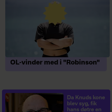
OL-vinder med i "Robinson"
Da Knuds kone
blev syg, fik
hans døtre en