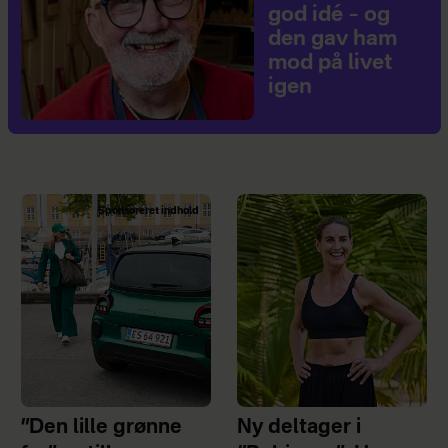
god idé – og
den gav ham
mod på livet
igen
Sponsoreret indhold
”Den lille grønne
Ny deltager i