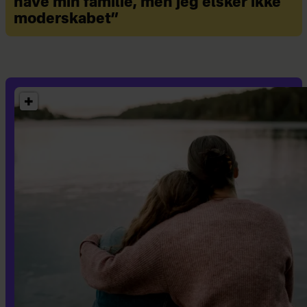
have min familie, men jeg elsker ikke
moderskabet”