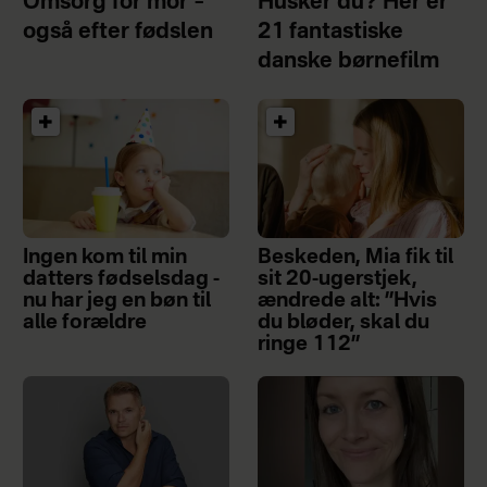
Omsorg for mor –
Husker du? Her er
også efter fødslen
21 fantastiske
danske børnefilm
Ingen kom til min
Beskeden, Mia fik til
datters fødselsdag -
sit 20-ugerstjek,
nu har jeg en bøn til
ændrede alt: ”Hvis
alle forældre
du bløder, skal du
ringe 112”