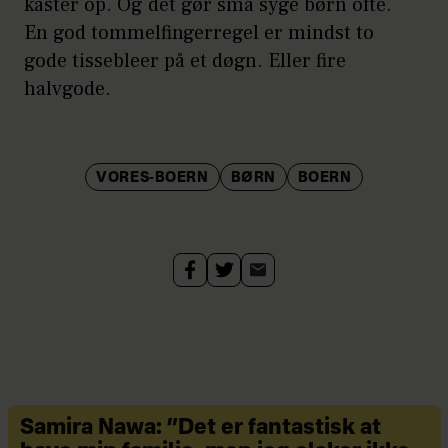
kaster op. Og det gør små syge børn ofte.
En god tommelfingerregel er mindst to
gode tissebleer på et døgn. Eller fire
halvgode.
VORES-BOERN
BØRN
BOERN
Samira Nawa: ”Det er fantastisk at