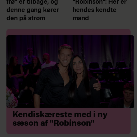
frø” er tilbage, og
“Robinson”: Her er
denne gang kører
hendes kendte
den på strøm
mand
Kendiskæreste med i ny
sæson af "Robinson"