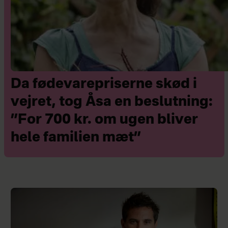
Da fødevarepriserne skød i
vejret, tog Åsa en beslutning:
”For 700 kr. om ugen bliver
hele familien mæt”