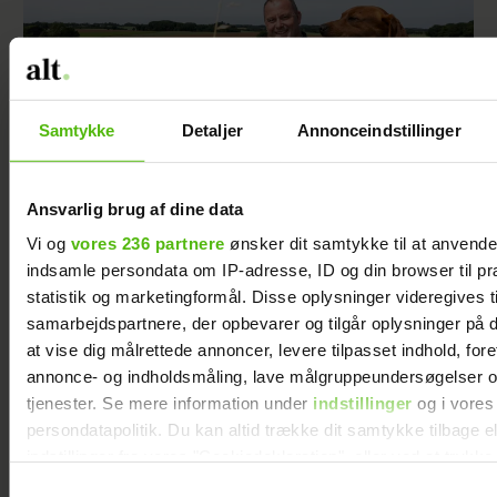
Samtykke
Detaljer
Annonceindstillinger
Ansvarlig brug af dine data
Vi og
vores 236 partnere
ønsker dit samtykke til at anvend
Rasmus afslører stor forandring efter
"Landmand søger kærlighed": Har fundet sig
indsamle persondata om IP-adresse, ID og din browser til pr
selv
statistik og marketingformål. Disse oplysninger videregives t
samarbejdspartnere, der opbevarer og tilgår oplysninger på d
at vise dig målrettede annoncer, levere tilpasset indhold, for
annonce- og indholdsmåling, lave målgruppeundersøgelser o
tjenester. Se mere information under
indstillinger
og i vores
persondatapolitik. Du kan altid trække dit samtykke tilbage e
indstillinger fra vores "Cookiedeklaration", eller ved at trykk
trigger" ikonet.
Samtykkevalg