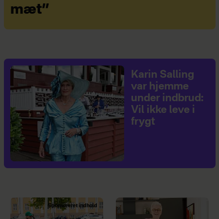
mæt”
Karin Salling
var hjemme
under indbrud:
Vil ikke leve i
frygt
Sponsoreret indhold