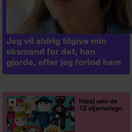
Jeg vil aldrig tilgive min
eksmand for det, han
gjorde, efter jeg forlod ham
Hækl selv de
12 stjernetegn