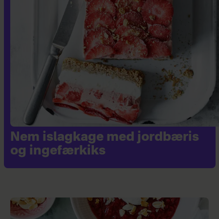
Nem islagkage med jordbæris
og ingefærkiks