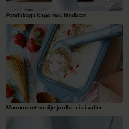
Pandekage-kage med hindbær
Marmoreret vanilje-jordbær-is i vafler