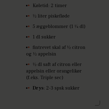
Køletid: 2 timer
1⁄2 liter piskefløde
5 æggeblommer (1 1⁄4 dl)
1 dl sukker
fintrevet skal af 1⁄2 citron
og 1⁄2 appelsin
1⁄2 dl saft af citron eller
appelsin eller orangelikør
(f.eks. Triple sec)
Drys
: 2-3 spsk sukker