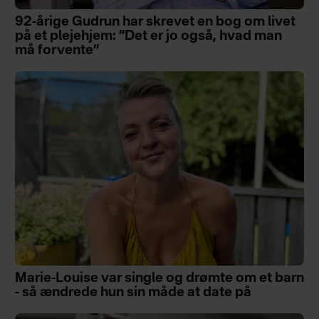
92-årige Gudrun har skrevet en bog om livet
på et plejehjem: ”Det er jo også, hvad man
må forvente”
Marie-Louise var single og drømte om et barn
- så ændrede hun sin måde at date på