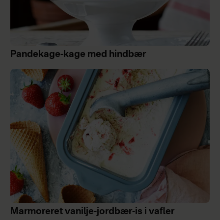
Pandekage-kage med hindbær
Marmoreret vanilje-jordbær-is i vafler