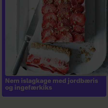
Nem islagkage med jordbæris
og ingefærkiks