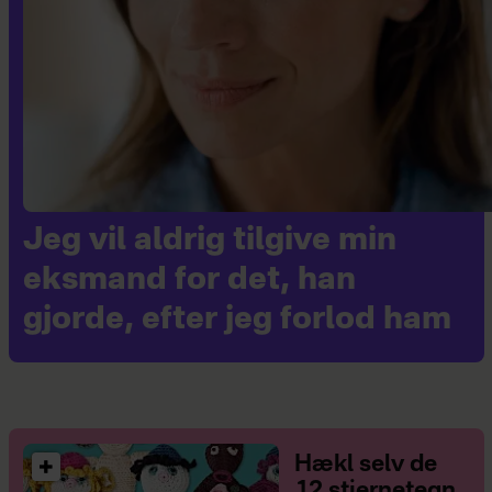
Jeg vil aldrig tilgive min
eksmand for det, han
gjorde, efter jeg forlod ham
Hækl selv de
12 stjernetegn