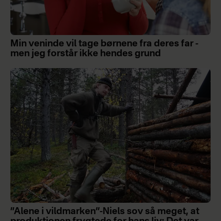
Min veninde vil tage børnene fra deres far -
men jeg forstår ikke hendes grund
”Alene i vildmarken”-Niels sov så meget, at