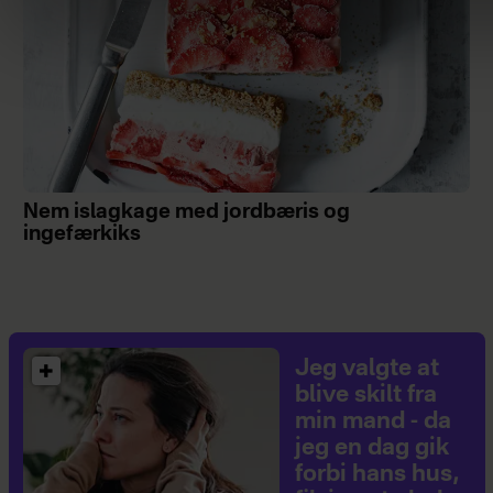
Nem islagkage med jordbæris og
ingefærkiks
Jeg valgte at
blive skilt fra
min mand - da
jeg en dag gik
forbi hans hus,