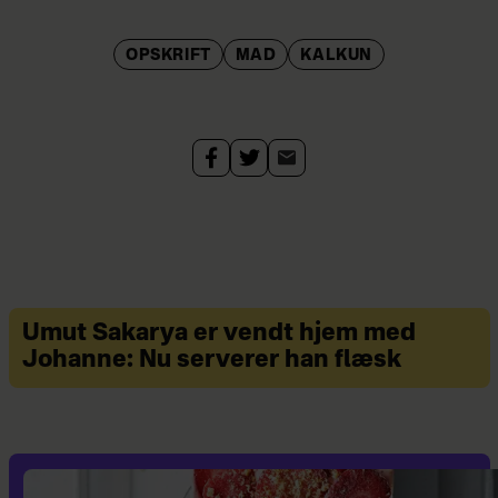
OPSKRIFT
MAD
KALKUN
Umut Sakarya er vendt hjem med
Johanne: Nu serverer han flæsk