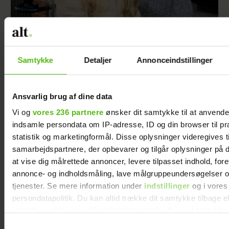
Simon fra “Nybyggerne” efter brud: Er flyttet
hjem
Samtykke
Detaljer
Annonceindstillinger
Ansvarlig brug af dine data
Vi og
vores 236 partnere
ønsker dit samtykke til at anvend
indsamle persondata om IP-adresse, ID og din browser til pr
statistik og marketingformål. Disse oplysninger videregives t
samarbejdspartnere, der opbevarer og tilgår oplysninger på d
at vise dig målrettede annoncer, levere tilpasset indhold, for
annonce- og indholdsmåling, lave målgruppeundersøgelser o
tjenester. Se mere information under
indstillinger
og i vores
persondatapolitik. Du kan altid trække dit samtykke tilbage e
Efter stor renovering: Soeren Le Schmidt
indstillinger fra vores "Cookiedeklaration", eller ved at trykk
sætter luksusvilla til salg
trigger" ikonet.
Samtykkevalg