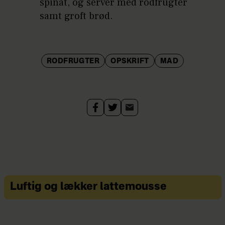
spinat, og servér med rodfrugter
samt groft brød.
RODFRUGTER
OPSKRIFT
MAD
Luftig og lækker lattemousse