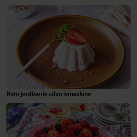
Nem jordbæris uden ismaskine