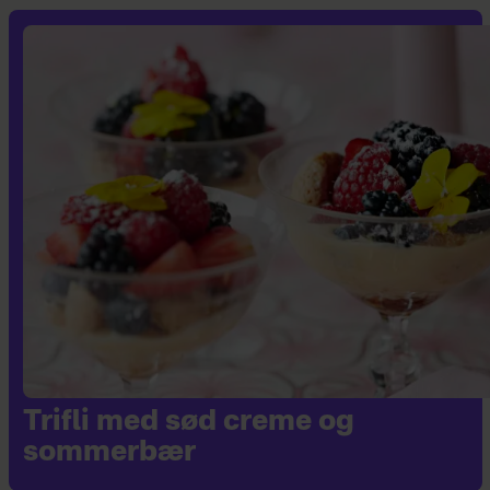
Trifli med sød creme og
sommerbær