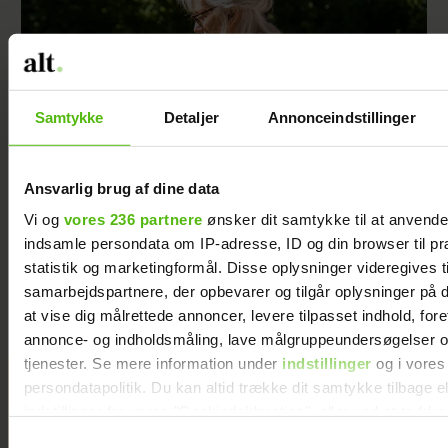
Samtykke
Detaljer
Annonceindstillinger
Ansvarlig brug af dine data
Vi og
vores 236 partnere
ønsker dit samtykke til at anvend
Ni kendte kvinder, der har overlevet kræft,
fortæller ærligt om deres forløb – og 3 andre
indsamle persondata om IP-adresse, ID og din browser til pr
nye bøger, du bør læse lige nu
statistik og marketingformål. Disse oplysninger videregives t
samarbejdspartnere, der opbevarer og tilgår oplysninger på d
at vise dig målrettede annoncer, levere tilpasset indhold, for
annonce- og indholdsmåling, lave målgruppeundersøgelser o
tjenester. Se mere information under
indstillinger
og i vores
Jeg valgte at
persondatapolitik. Du kan altid trække dit samtykke tilbage e
blive skilt fra
indstillinger fra vores "Cookiedeklaration", eller ved at trykk
min mand - da
trigger" ikonet.
Samtykkevalg