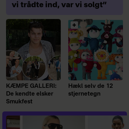
vi trådte ind, var vi solgt”
KÆMPE GALLERI:
Hækl selv de 12
De kendte elsker
stjernetegn
Smukfest