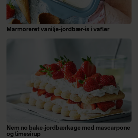
Marmoreret vanilje-jordbær-is i vafler
Nem no bake-jordbærkage med mascarpone
og limesirup