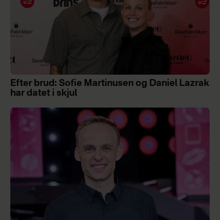
Efter brud: Sofie Martinusen og Daniel Lazrak
har datet i skjul