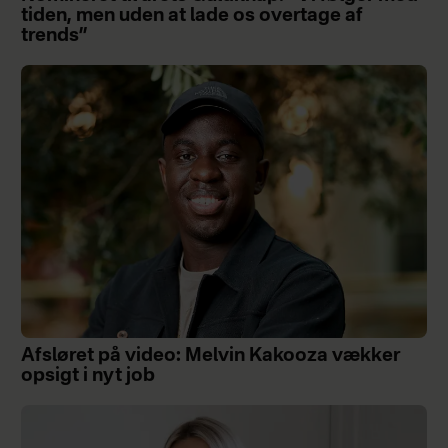
tiden, men uden at lade os overtage af
trends”
Afsløret på video: Melvin Kakooza vækker
opsigt i nyt job