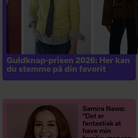
Guldknap-prisen 2026: Her kan
du stemme på din favorit
Samira Nawa:
”Det er
fantastisk at
have min