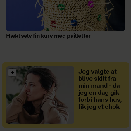
Hækl selv fin kurv med pailletter
Jeg valgte at
blive skilt fra
min mand - da
jeg en dag gik
forbi hans hus,
fik jeg et chok