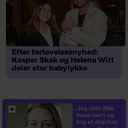
Efter forlovelsesnyhed:
Kasper Skak og Helena Witt
deler stor babylykke
Jeg ville ikke
have børn og
tog et drastisk