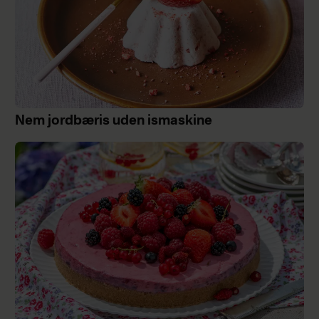
Nem jordbæris uden ismaskine