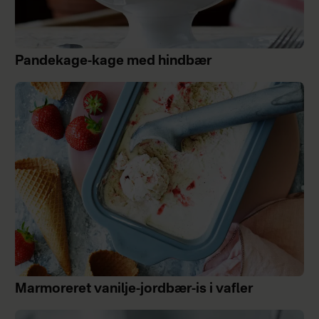
Pandekage-kage med hindbær
Marmoreret vanilje-jordbær-is i vafler