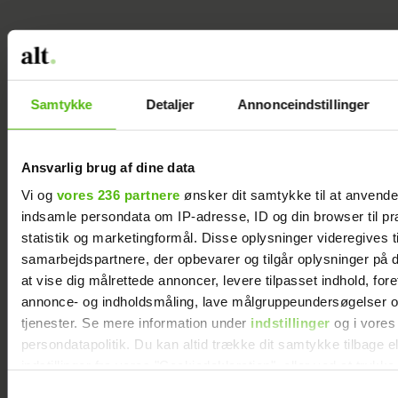
Samtykke
Detaljer
Annonceindstillinger
Ansvarlig brug af dine data
Vi og
vores 236 partnere
ønsker dit samtykke til at anvend
indsamle persondata om IP-adresse, ID og din browser til pr
statistik og marketingformål. Disse oplysninger videregives t
samarbejdspartnere, der opbevarer og tilgår oplysninger på d
at vise dig målrettede annoncer, levere tilpasset indhold, for
annonce- og indholdsmåling, lave målgruppeundersøgelser o
tjenester. Se mere information under
indstillinger
og i vores
persondatapolitik. Du kan altid trække dit samtykke tilbage e
indstillinger fra vores "Cookiedeklaration", eller ved at trykk
At råbe og banke i bordet
trigger" ikonet.
Samtykkevalg