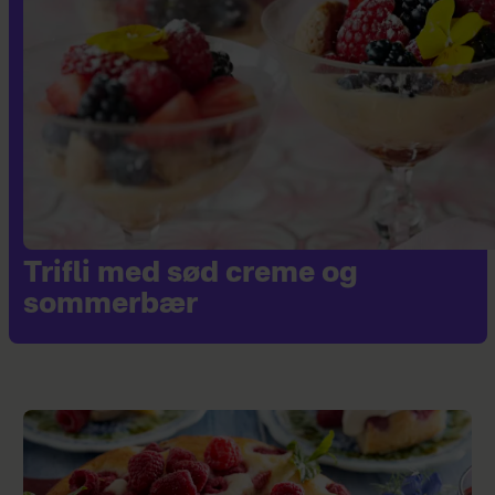
Trifli med sød creme og
sommerbær