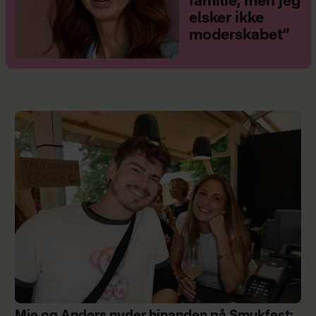
familie, men jeg
elsker ikke
moderskabet”
Mie og Anders nyder hinanden på Smukfest: