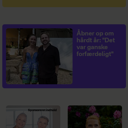
Åbner op om
hårdt år: "Det
var ganske
forfærdeligt"
Sponsoreret indhold