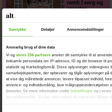
ramt: I sorg og
smerter
Samtykke
Detaljer
Annonceindstillinger
Ansvarlig brug af dine data
Vi og
vores 236 partnere
ønsker dit samtykke til at anvend
indsamle persondata om IP-adresse, ID og din browser til pr
statistik og marketingformål. Disse oplysninger videregives t
samarbejdspartnere, der opbevarer og tilgår oplysninger på d
at vise dig målrettede annoncer, levere tilpasset indhold, for
annonce- og indholdsmåling, lave målgruppeundersøgelser o
tjenester. Se mere information under
indstillinger
og i vores
persondatapolitik. Du kan altid trække dit samtykke tilbage e
indstillinger fra vores "Cookiedeklaration", eller ved at trykk
trigger" ikonet.
Samtykkevalg