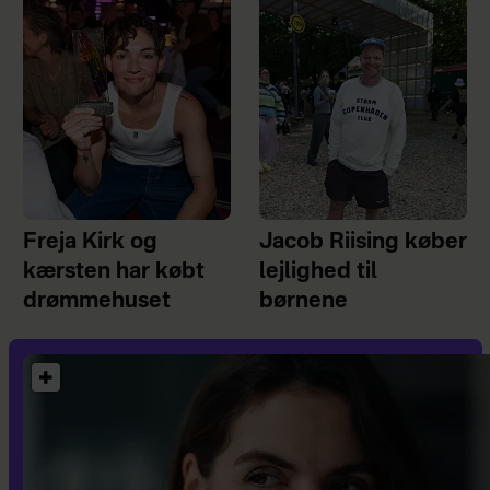
Freja Kirk og
Jacob Riising køber
kærsten har købt
lejlighed til
drømmehuset
børnene