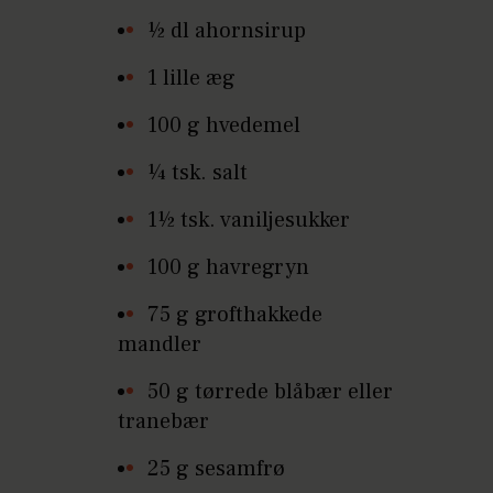
½ dl ahornsirup
1 lille æg
100 g hvedemel
¼ tsk. salt
1½ tsk. vaniljesukker
100 g havregryn
75 g grofthakkede
mandler
50 g tørrede blåbær eller
tranebær
25 g sesamfrø