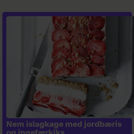
Nem islagkage med jordbæris
og ingefærkiks