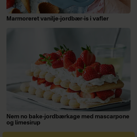
Marmoreret vanilje-jordbær-is i vafler
Nem no bake-jordbærkage med mascarpone
og limesirup