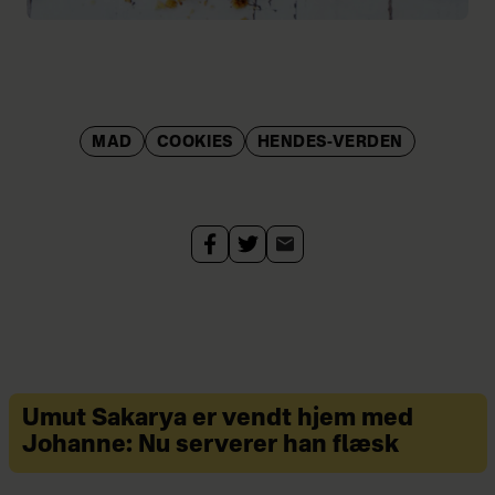
MAD
COOKIES
HENDES-VERDEN
Umut Sakarya er vendt hjem med
Johanne: Nu serverer han flæsk