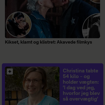
Kikset, klamt og klistret: Akavede filmkys
Christina tabte
54 kilo – og
holder vægten:
’I dag ved jeg,
hvorfor jeg blev
så overvægtig’