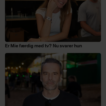
Er Mie færdig med tv? Nu svarer hun