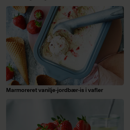
Marmoreret vanilje-jordbær-is i vafler