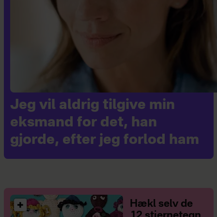
Jeg vil aldrig tilgive min
eksmand for det, han
gjorde, efter jeg forlod ham
Hækl selv de
12 stjernetegn