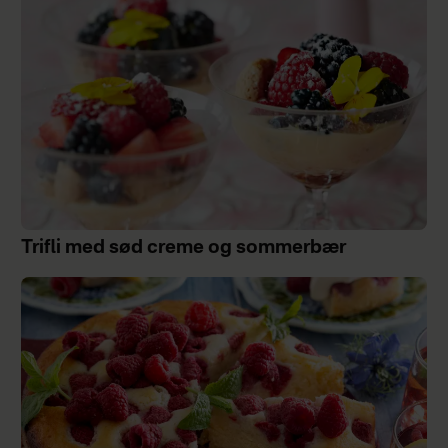
Trifli med sød creme og sommerbær