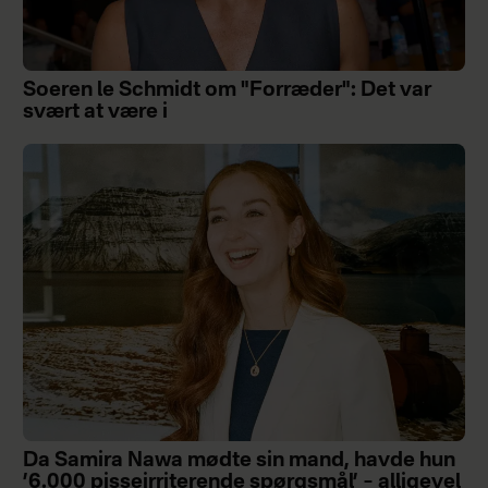
Soeren le Schmidt om "Forræder": Det var
svært at være i
Da Samira Nawa mødte sin mand, havde hun
’6.000 pisseirriterende spørgsmål’ – alligevel