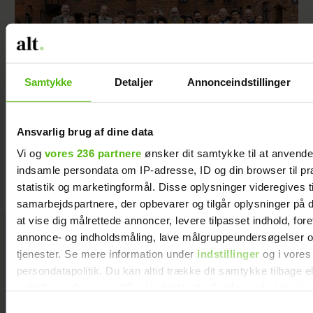
Samtykke
Detaljer
Annonceindstillinger
Ansvarlig brug af dine data
Første offer i "Forræder": "Det kom meget
bag på mig"
Vi og
vores 236 partnere
ønsker dit samtykke til at anvend
indsamle persondata om IP-adresse, ID og din browser til pr
statistik og marketingformål. Disse oplysninger videregives t
samarbejdspartnere, der opbevarer og tilgår oplysninger på d
at vise dig målrettede annoncer, levere tilpasset indhold, for
Jeg valgte at
annonce- og indholdsmåling, lave målgruppeundersøgelser o
blive skilt fra
tjenester. Se mere information under
indstillinger
og i vores
min mand - da
persondatapolitik. Du kan altid trække dit samtykke tilbage e
jeg en dag gik
indstillinger fra vores "Cookiedeklaration", eller ved at trykk
forbi hans hus,
trigger" ikonet.
Samtykkevalg