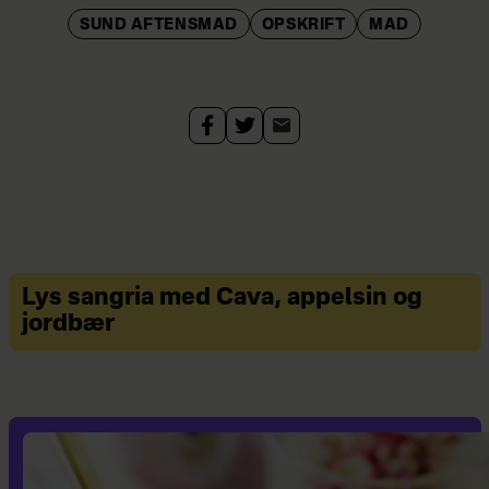
SUND AFTENSMAD
OPSKRIFT
MAD
Lys sangria med Cava, appelsin og
jordbær