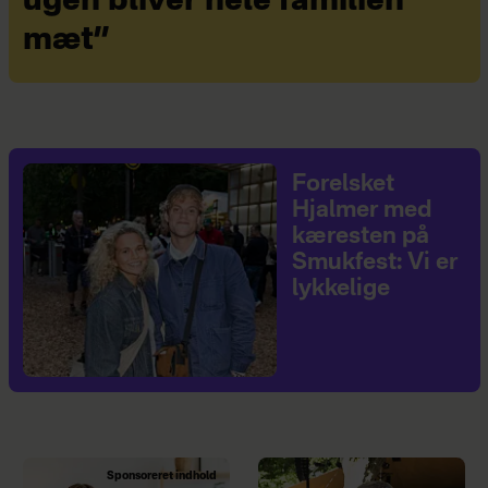
ugen bliver hele familien
mæt”
Forelsket
Hjalmer med
kæresten på
Smukfest: Vi er
lykkelige
Sponsoreret indhold