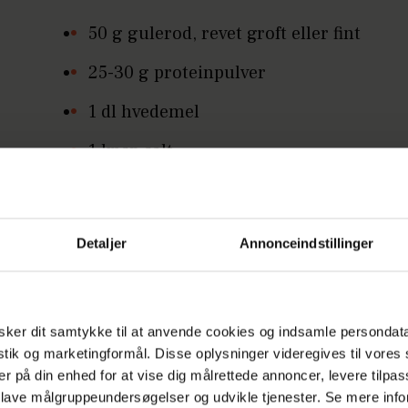
50 g gulerod, revet groft eller fint
25-30 g proteinpulver
1 dl hvedemel
1 knsp salt
1 tsk bagepulver
koldpresset rapsolie eller ekstra
Detaljer
Annonceindstillinger
jomfruolivenolie til stegning
ker dit samtykke til at anvende cookies og indsamle persondat
istik og marketingformål. Disse oplysninger videregives til vore
 gør du
er på din enhed for at vise dig målrettede annoncer, levere tilpas
 lave målgruppeundersøgelser og udvikle tjenester. Se mere inf
isk æggene godt sammen.