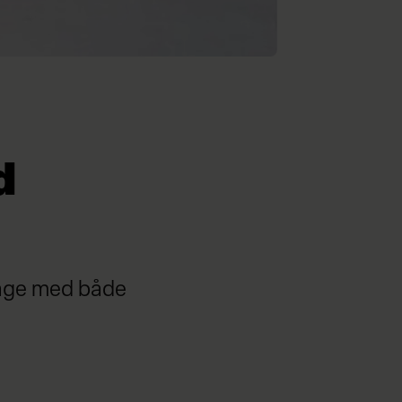
d
kage med både