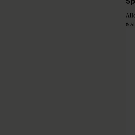
Sp
All
& Al