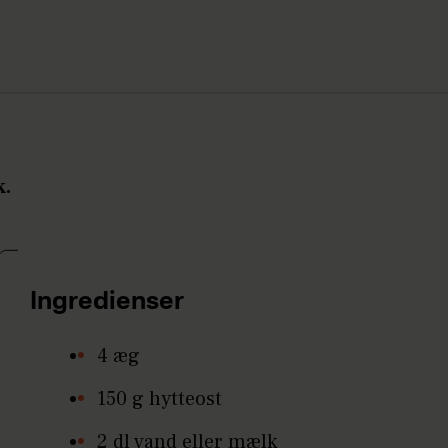
k.
Ingredienser
4 æg
150 g hytteost
2 dl vand eller mælk