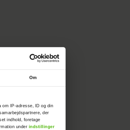
Om
a om IP-adresse, ID og din
s samarbejdspartnere, der
set indhold, foretage
ormation under
indstillinger