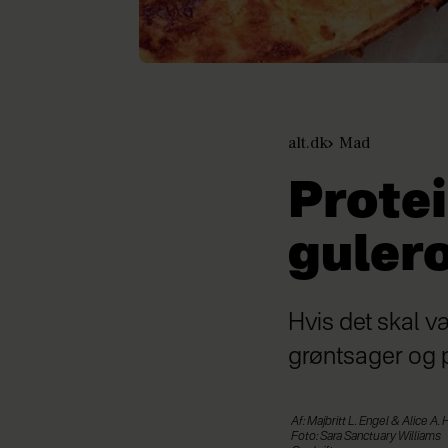
alt.dk
Mad
Prote
guler
Hvis det skal 
grøntsager og p
Af: Majbritt L. Engel & Alice A. 
Foto: Sara Sanctuary Williams