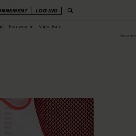
ONNEMENT
LOG IND
ig
Eurowoman
Vores Børn
Annonce