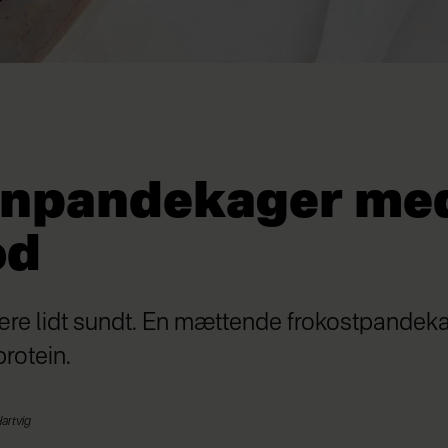
inpandekager me
od
være lidt sundt. En mættende frokostpande
rotein.
Hartvig