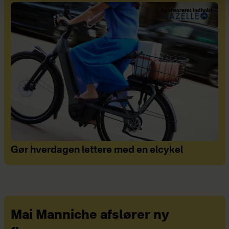
øvelser:
Sponsoreret indhold
Øv dig i at se dig selv i spejlet
– helt uden at vurdere dit
udseende
Øv dig i at pleje din krop. For
eksempel ved at bruge
bodylotion og klæde dig i
pænt og behageligt tøj.
Gør hverdagen lettere med en elcykel
Øv dig i at have gode tanker
om dig selv og følg kun dem
på de sociale medier, der
understøtter dit nye mindset.
Mai Manniche afslører ny