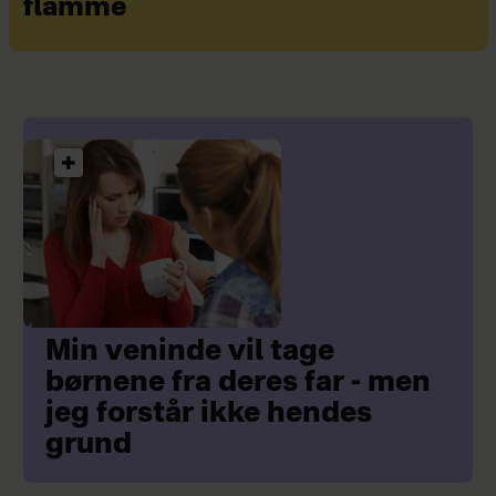
flamme
Se mere på
thisted.dk/sundhed
Min veninde vil tage
børnene fra deres far - men
jeg forstår ikke hendes
grund