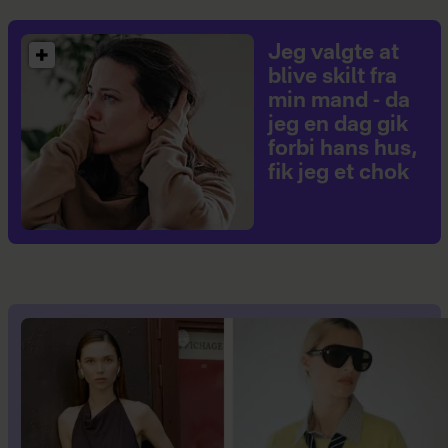
Jeg valgte at
blive skilt fra
min mand - da
jeg en dag gik
forbi hans hus,
fik jeg et chok