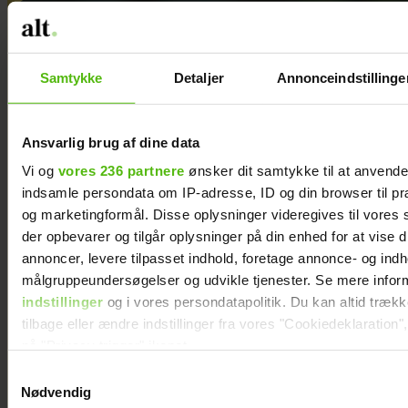
krop. Og spørg dig selv: Hvordan kan
jeg lide at bevæge mig, hvis målet
IKKE er vægttab?
Samtykke
Detaljer
Annonceindstillinge
"Tænk tilbage på en god oplevelse, du
har haft enten i dit voksenliv eller i
din barndom: Hvad kunne du godt
Ansvarlig brug af dine data
lide ved aktiviteten og efter
Vi og
vores 236 partnere
ønsker dit samtykke til at anvend
aktiviteten? Det kræver mod at finde
indsamle persondata om IP-adresse, ID og din browser til præ
og marketingformål. Disse oplysninger videregives til vores
sin vej til nydelsesfuld bevægelse, da
der opbevarer og tilgår oplysninger på din enhed for at vise d
vi ikke er opvokset med positive
annoncer, levere tilpasset indhold, foretage annonce- og ind
erfaringer med at bevæge os, eller
målgruppeundersøgelser og udvikle tjenester. Se mere infor
fordi vi ikke ved, hvad der føles
indstillinger
og i vores persondatapolitik. Du kan altid træk
nydelsesfuldt, når vægttabet ikke
tilbage eller ændre indstillinger fra vores "Cookiedeklaration",
Rikke Wölck mærker sin
længere er ens rettesnor," påpeger
på "Privacy trigger" ikonet.
vrede kraftigere efter
Eva-Maria.
Samtykkevalg
overgangsalderen: "Der
Dine valg anvendes på hele websitet.
Nødvendig