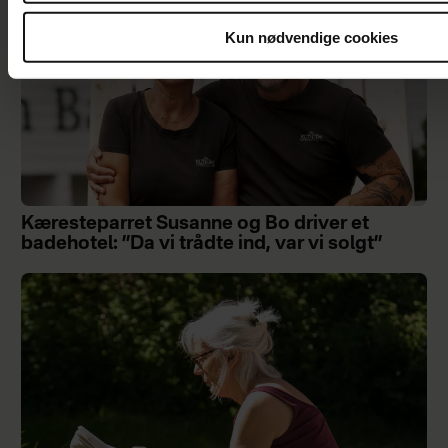
Kun nødvendige cookies
Kæresteparret Susanne og Bo driver et
badehotel: ”Da vi trådte ind, var vi solgt”