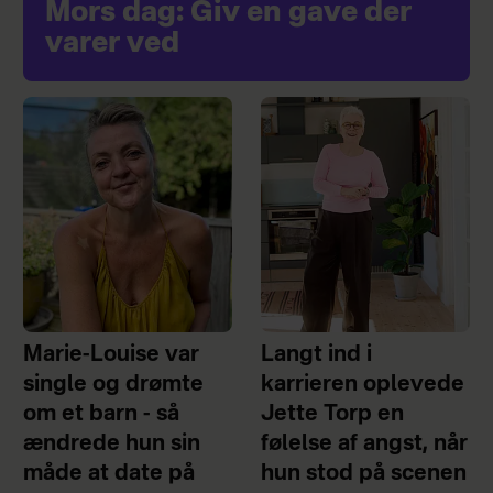
Mors dag: Giv en gave der
varer ved
Marie-Louise var
Langt ind i
single og drømte
karrieren oplevede
om et barn - så
Jette Torp en
ændrede hun sin
følelse af angst, når
måde at date på
hun stod på scenen