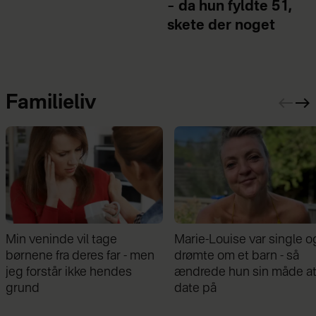
– da hun fyldte 51,
skete der noget
Familieliv
nde vil tage
Marie-Louise var single og
Mathi
fra deres far - men
drømte om et barn - så
om b
tår ikke hendes
ændrede hun sin måde at
Var g
date på
grav