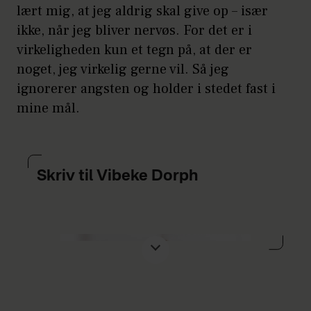
lært mig, at jeg aldrig skal give op – især
ikke, når jeg bliver nervøs. For det er i
virkeligheden kun et tegn på, at der er
noget, jeg virkelig gerne vil. Så jeg
ignorerer angsten og holder i stedet fast i
mine mål.
Skriv til Vibeke Dorph
Sådan foregår det:
Alle Hjemmets
læserberetninger er autentiske og