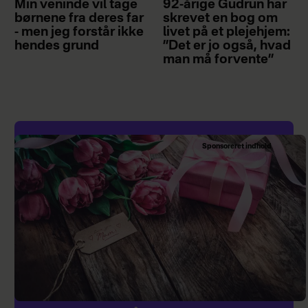
Min veninde vil tage
92-årige Gudrun har
børnene fra deres far
skrevet en bog om
- men jeg forstår ikke
livet på et plejehjem:
hendes grund
”Det er jo også, hvad
man må forvente”
Sponsoreret indhold