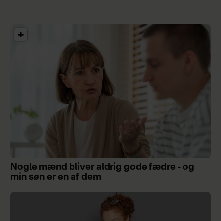
Nogle mænd bliver aldrig gode fædre - og
min søn er en af dem