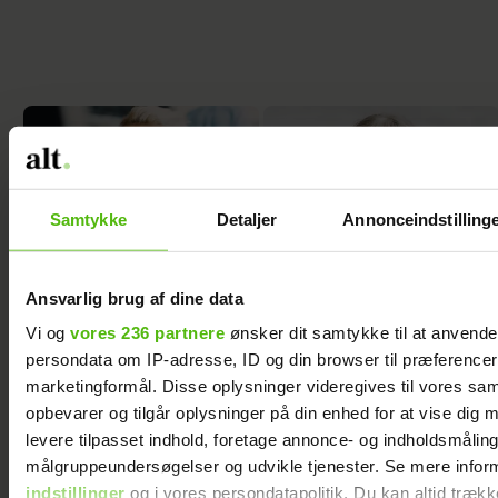
Samtykke
Detaljer
Annonceindstilling
Min lunefulde chef
Jeg er træt af min
giver mig angst
svigerdatters
Ansvarlig brug af dine data
vedvarende kritik
Vi og
vores 236 partnere
ønsker dit samtykke til at anvend
persondata om IP-adresse, ID og din browser til præferencer, 
marketingformål. Disse oplysninger videregives til vores sa
opbevarer og tilgår oplysninger på din enhed for at vise dig 
levere tilpasset indhold, foretage annonce- og indholdsmåling
målgruppeundersøgelser og udvikle tjenester. Se mere infor
indstillinger
og i vores persondatapolitik. Du kan altid trækk