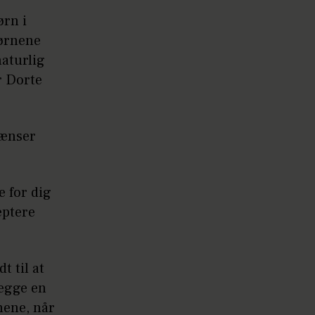
ørn i
børnene
naturlig
r Dorte
rænser
e for dig
eptere
t til at
lægge en
nene, når