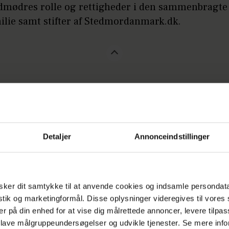
dmødres rolle og rettigheder i den sammenbragte
ilie samt stifter af Stedmordanmark.dk.
være svært at være en sammenbragt familie, for
se
et, at alt gik godt med nye og gamle kærester, er
ældet
. Især ikke hvis problemet er din kærestes bør
Detaljer
Annonceindstillinger
 forhold. Vi har spurgt etnolog Dorte Daugaard Je
ale i stedmødres rolle, og psykolog Sia Holm, der 
enbragte familier, om en række dilemmaer for 
ker dit samtykke til at anvende cookies og indsamle persondat
istik og marketingformål. Disse oplysninger videregives til vore
er på din enhed for at vise dig målrettede annoncer, levere tilpas
lsker ikke min mands børn
 lave målgruppeundersøgelser og udvikle tjenester. Se mere inf