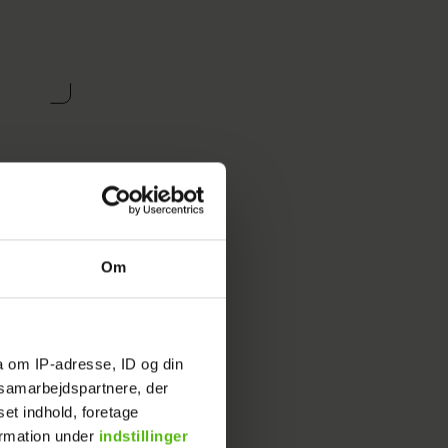
lvom du
 det ikke
n fra et
Om
nsen, der
arbejder
dig som
a om IP-adresse, ID og din
s samarbejdspartnere, der
set indhold, foretage
ormation under
indstillinger