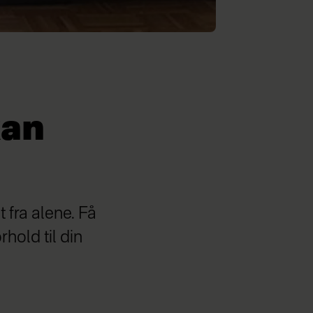
kan
 fra alene. Få
orhold til din