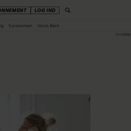
ONNEMENT
LOG IND
ig
Eurowoman
Vores Børn
Annonce