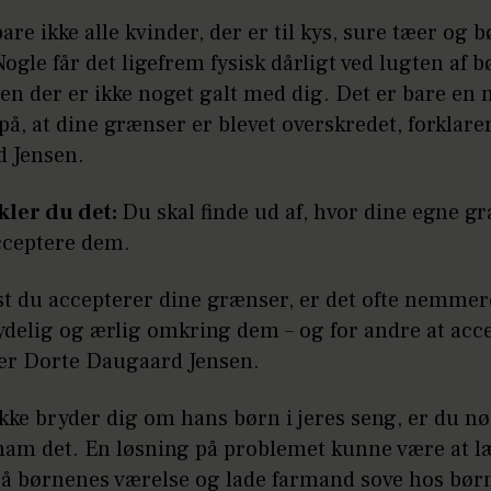
bare ikke alle kvinder, der er til kys, sure tæer og b
ogle får det ligefrem fysisk dårligt ved lugten af 
en der er ikke noget galt med dig. Det er bare en 
på, at dine grænser er blevet overskredet, forklare
 Jensen.
kler du det:
Du skal finde ud af, hvor dine egne g
cceptere dem.
st du accepterer dine grænser, er det ofte nemmer
ydelig og ærlig omkring dem – og for andre at acc
er Dorte Daugaard Jensen.
kke bryder dig om hans børn i jeres seng, er du nød
 ham det. En løsning på problemet kunne være at 
å børnenes værelse og lade farmand sove hos bør