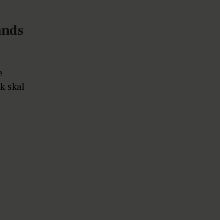
ands
e
k skal