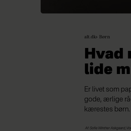
alt.dk
Børn
Hvad n
lide 
Er livet som pa
gode, ærlige råd t
kærestes børn.
Af: Sofie Winther Askgaard, V