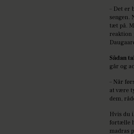
– Det er 
sengen. N
tæt på. M
reaktion 
Daugaard
Sådan ta
går og a
– Når før
at være t
dem, råd
Hvis du i
fortælle
madras p