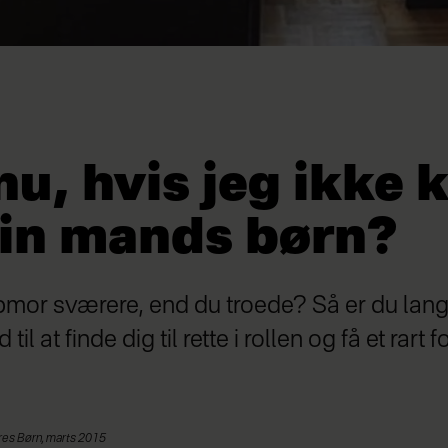
u, hvis jeg ikke 
min mands børn?
pmor sværere, end du troede? Så er du langt
il at finde dig til rette i rollen og få et rart f
ores Børn, marts 2015