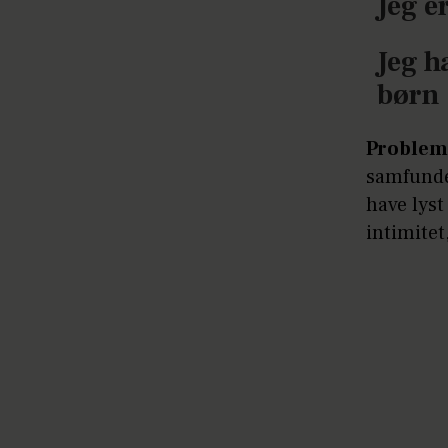
Jeg e
Jeg h
børn
Problem
samfundet
have lyst
intimite