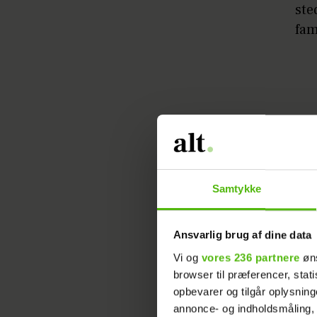
ste
fam
Det kan 
havde håb
altid tilf
Samtykke
tidligere
har speci
Ansvarlig brug af dine data
med samm
Vi og
vores 236 partnere
øns
papmor.
browser til præferencer, stat
opbevarer og tilgår oplysning
Jeg e
annonce- og indholdsmåling,