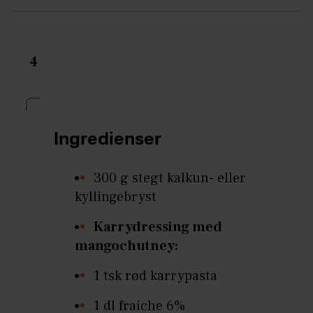
4
Ingredienser
300 g stegt kalkun- eller
kyllingebryst
Karrydressing med
mangochutney:
1 tsk rød karrypasta
1 dl fraiche 6%