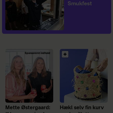
Smukfest
Sponsoreret indhold
Mette Østergaard:
Hækl selv fin kurv