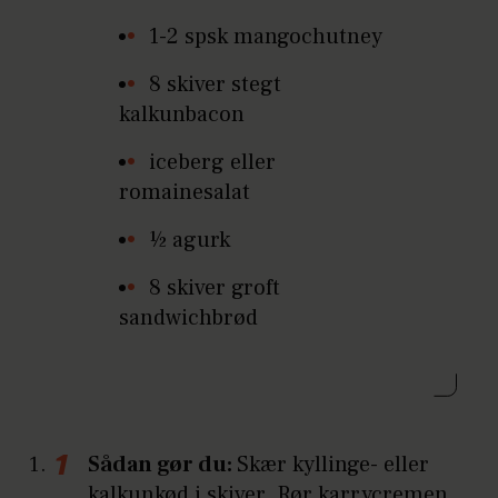
1-2 spsk mangochutney
8 skiver stegt
kalkunbacon
iceberg eller
romainesalat
½ agurk
8 skiver groft
sandwichbrød
Sådan gør du:
Skær kyllinge- eller
kalkunkød i skiver. Rør karrycremen