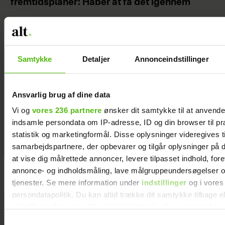
fremtidsplaner: Håber at få det igennem
Samtykke
Detaljer
Annonceindstillinger
Jeg valgte at
blive skilt fra
min mand - da
Ansvarlig brug af dine data
jeg en dag gik
Vi og
vores 236 partnere
ønsker dit samtykke til at anvend
forbi hans hus,
indsamle persondata om IP-adresse, ID og din browser til pr
fik jeg et chok
statistik og marketingformål. Disse oplysninger videregives t
samarbejdspartnere, der opbevarer og tilgår oplysninger på d
at vise dig målrettede annoncer, levere tilpasset indhold, for
annonce- og indholdsmåling, lave målgruppeundersøgelser o
tjenester. Se mere information under
indstillinger
og i vores
persondatapolitik. Du kan altid trække dit samtykke tilbage e
indstillinger fra vores "Cookiedeklaration", eller ved at trykk
trigger" ikonet.
Samtykkevalg