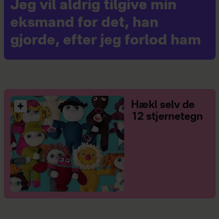
Jeg vil aldrig tilgive min
eksmand for det, han
gjorde, efter jeg forlod ham
Hækl selv de
12 stjernetegn