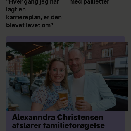
“Hver gang jeg har
med pailletter
lagt en
karriereplan, er den
blevet lavet om”
Alexanndra Christensen
afslører familieforøgelse