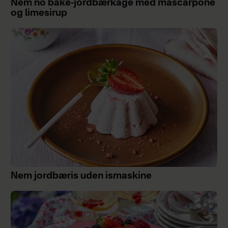
Nem no bake-jordbærkage med mascarpone
og limesirup
Nem jordbæris uden ismaskine