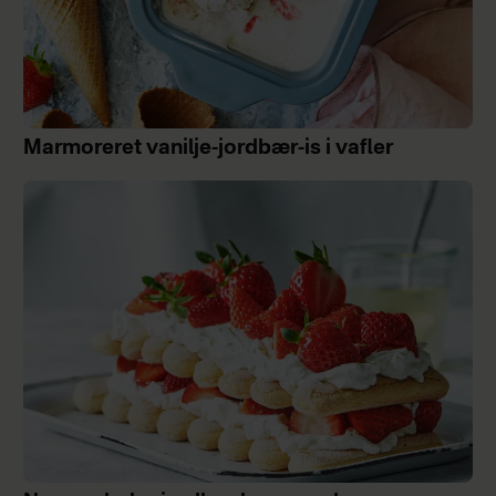
Marmoreret vanilje-jordbær-is i vafler