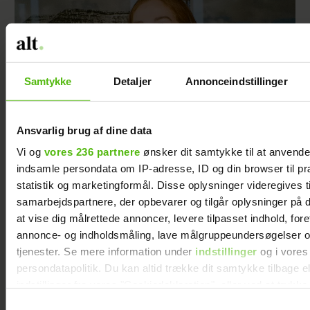
Samtykke
Detaljer
Annonceindstillinger
Ansvarlig brug af dine data
Vi og
vores 236 partnere
ønsker dit samtykke til at anvend
indsamle persondata om IP-adresse, ID og din browser til pr
Da Samira Nawa mødte sin mand, havde hun
statistik og marketingformål. Disse oplysninger videregives t
’6.000 pisseirriterende spørgsmål’ – alligevel
samarbejdspartnere, der opbevarer og tilgår oplysninger på d
endte de på en date
at vise dig målrettede annoncer, levere tilpasset indhold, for
annonce- og indholdsmåling, lave målgruppeundersøgelser o
tjenester. Se mere information under
indstillinger
og i vores
persondatapolitik. Du kan altid trække dit samtykke tilbage e
indstillinger fra vores "Cookiedeklaration", eller ved at trykk
trigger" ikonet.
Samtykkevalg