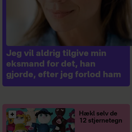
Jeg vil aldrig tilgive min
eksmand for det, han
gjorde, efter jeg forlod ham
Hækl selv de
12 stjernetegn