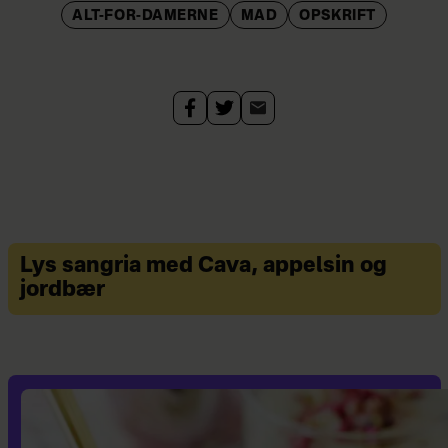
ALT-FOR-DAMERNE
MAD
OPSKRIFT
Lys sangria med Cava, appelsin og
jordbær