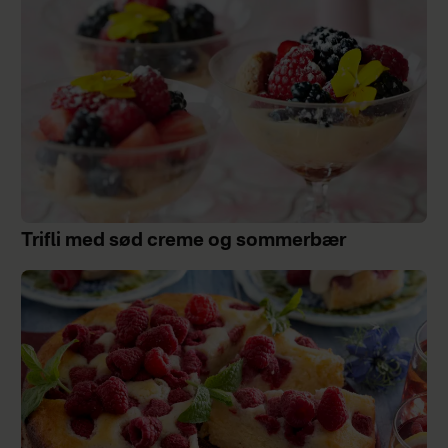
Trifli med sød creme og sommerbær