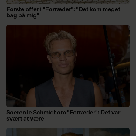
Første offer i "Forræder": "Det kom meget
bag på mig"
Soeren le Schmidt om "Forræder": Det var
svært at være i