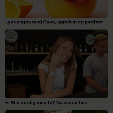
Lys sangria med Cava, appelsin og jordbær
Er Mie færdig med tv? Nu svarer hun