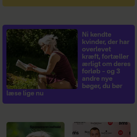
Ni kendte
kvinder, der har
overlevet
kræft, fortæller
ærligt om deres
forløb – og 3
andre nye
bøger, du bør
læse lige nu
Sponsoreret indhold