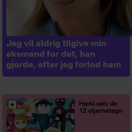
Jeg vil aldrig tilgive min
eksmand for det, han
gjorde, efter jeg forlod ham
Hækl selv de
12 stjernetegn