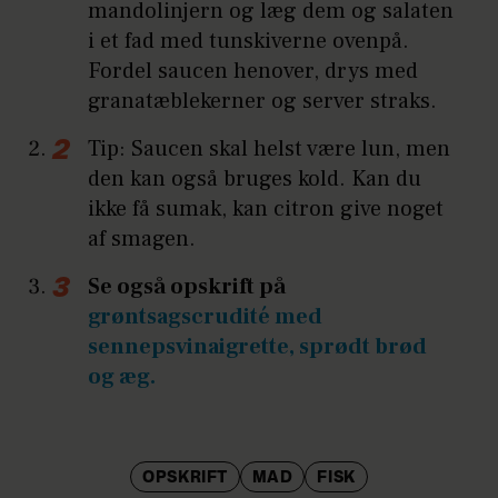
mandolinjern og læg dem og salaten
i et fad med tunskiverne ovenpå.
Fordel saucen henover, drys med
granatæblekerner og server straks.
Tip: Saucen skal helst være lun, men
den kan også bruges kold. Kan du
ikke få sumak, kan citron give noget
af smagen.
Se også opskrift på
grøntsagscrudité med
sennepsvinaigrette, sprødt brød
og æg.
OPSKRIFT
MAD
FISK