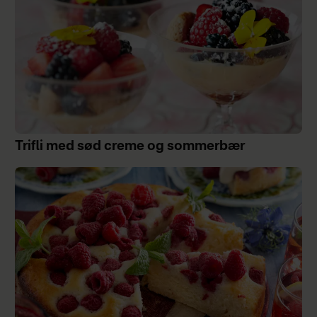
Trifli med sød creme og sommerbær