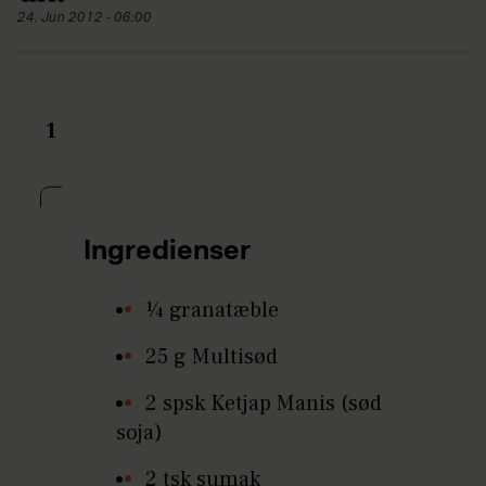
24. Jun 2012 - 06:00
1
Ingredienser
¼ granatæble
25 g Multisød
2 spsk Ketjap Manis (sød
soja)
2 tsk sumak