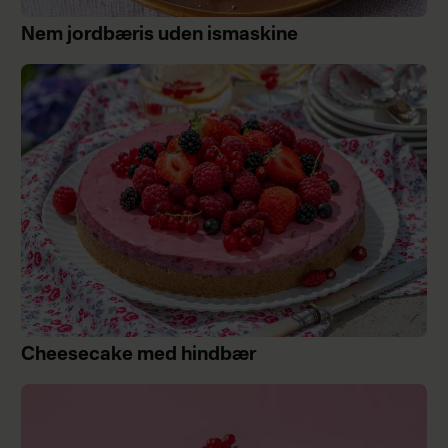
Nem jordbæris uden ismaskine
Cheesecake med hindbær