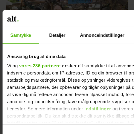
Samtykke
Detaljer
Annonceindstillinger
Ansvarlig brug af dine data
Vi og
vores 236 partnere
ønsker dit samtykke til at anvend
indsamle persondata om IP-adresse, ID og din browser til pr
Thomas Evers Poulsen og Sæþór
statistik og marketingformål. Disse oplysninger videregives t
Kristínssons utraditionelle bryllupsrejse:
Derfor var datteren med
samarbejdspartnere, der opbevarer og tilgår oplysninger på d
at vise dig målrettede annoncer, levere tilpasset indhold, for
annonce- og indholdsmåling, lave målgruppeundersøgelser o
tjenester. Se mere information under
indstillinger
og i vores
persondatapolitik. Du kan altid trække dit samtykke tilbage e
indstillinger fra vores "Cookiedeklaration", eller ved at trykk
trigger" ikonet.
Samtykkevalg