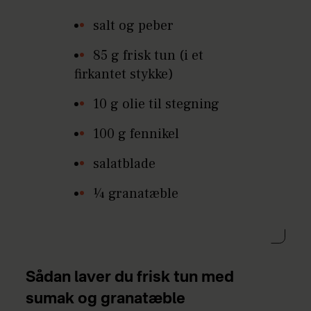
salt og peber
85 g frisk tun (i et
firkantet stykke)
10 g olie til stegning
100 g fennikel
salatblade
¼ granatæble
Sådan laver du frisk tun med
sumak og granatæble