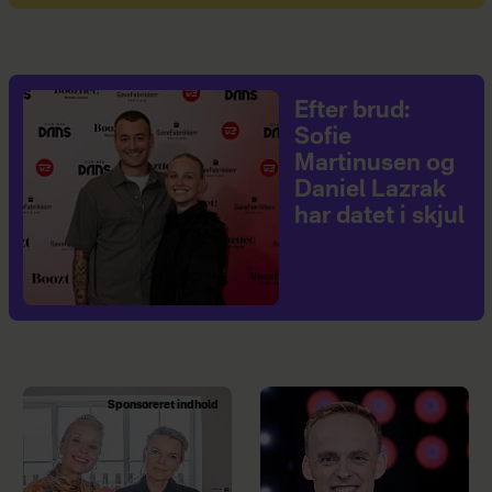
Efter brud:
Sofie
Martinusen og
Daniel Lazrak
har datet i skjul
Sponsoreret indhold