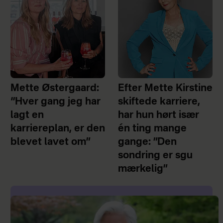
Mette Østergaard:
Efter Mette Kirstine
“Hver gang jeg har
skiftede karriere,
lagt en
har hun hørt især
karriereplan, er den
én ting mange
blevet lavet om”
gange: ”Den
sondring er sgu
mærkelig”