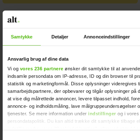
Samtykke
Detaljer
Annonceindstillinger
Ansvarlig brug af dine data
Vi og
vores 236 partnere
ønsker dit samtykke til at anvend
indsamle persondata om IP-adresse, ID og din browser til pr
statistik og marketingformål. Disse oplysninger videregives t
samarbejdspartnere, der opbevarer og tilgår oplysninger på d
at vise dig målrettede annoncer, levere tilpasset indhold, for
annonce- og indholdsmåling, lave målgruppeundersøgelser o
tjenester. Se mere information under
indstillinger
og i vores
persondatapolitik. Du kan altid trække dit samtykke tilbage e
indstillinger fra vores "Cookiedeklaration", eller ved at trykk
trigger" ikonet.
Samtykkevalg