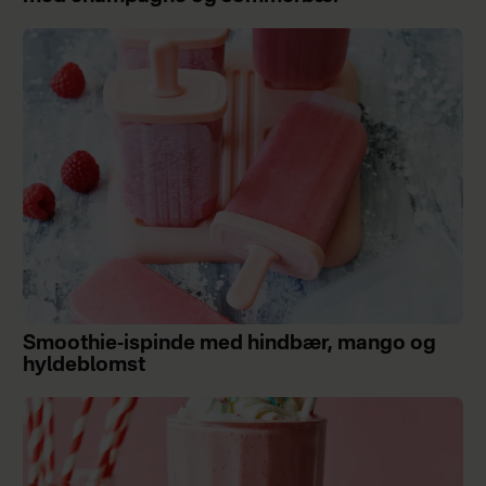
Smoothie-ispinde med hindbær, mango og
hyldeblomst