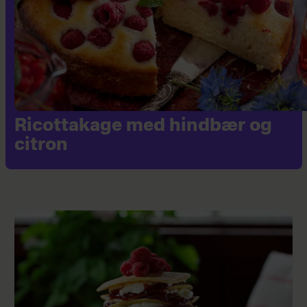
Ricottakage med hindbær og
citron