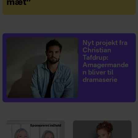
mæt”
Nyt projekt fra
Christian
Tafdrup:
Amagermande
n bliver til
dramaserie
Sponsoreret indhold