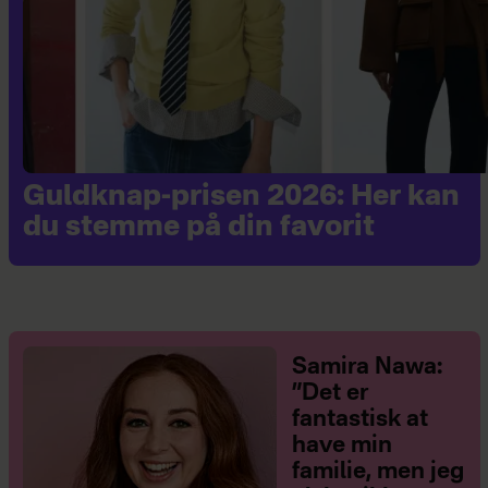
Guldknap-prisen 2026: Her kan
du stemme på din favorit
Samira Nawa:
”Det er
fantastisk at
have min
familie, men jeg