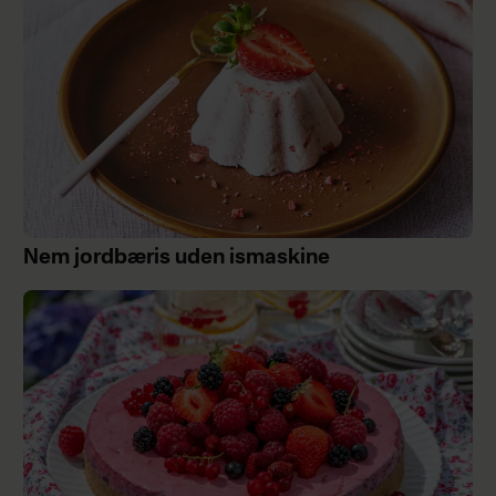
Nem jordbæris uden ismaskine