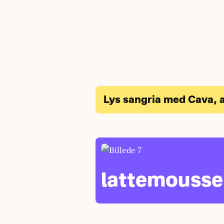
Lys sangria med Cava, 
lattemousse