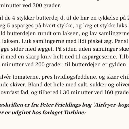
minutter ved 200 grader.
l de 4 stykker butterdej d, til de har en tykkelse p
g 5 asparges på hvert stykke, og læg et stykke laks
ld butterdejen rundt om laksen, og lav samlingern
 laksen. Luk samlingerne med lidt pisket æg. Pensl
gge sider med ægget. På siden uden samlinger skæ
it med en skarp kniv helt ned til aspargeserne. Tilb
 minutter ved 200 grader, til butterdejen er gylden.
lvér tomaterne, pres hvidløgsfeddene, og skær chil
nde skiver. Bland det hele med salt, sukker og olive
 ovnfast fad, og tilbered i 30 minutter ved 160 grade
skriften er fra Peter Friehlings bog 'Airfryer-kog
r er udgivet hos forlaget Turbine: