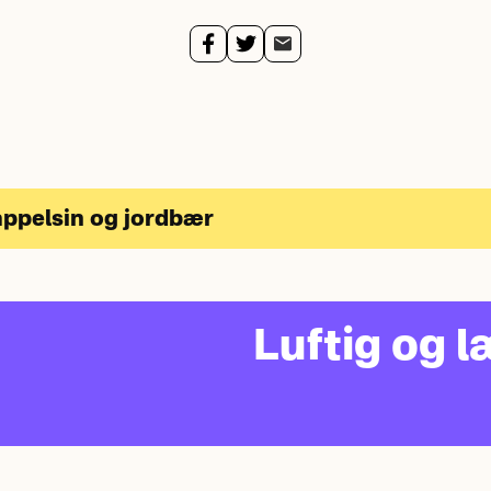
appelsin og jordbær
Luftig og 