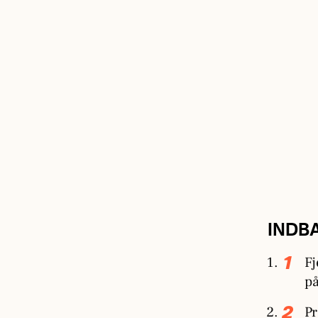
INDB
Fj
på
Pr