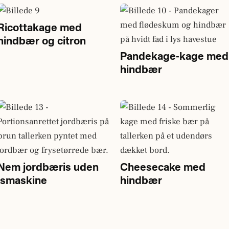
Ricottakage med
hindbær og citron
Pandekage-kage med
hindbær
Nem jordbæris uden
Cheesecake med
ismaskine
hindbær