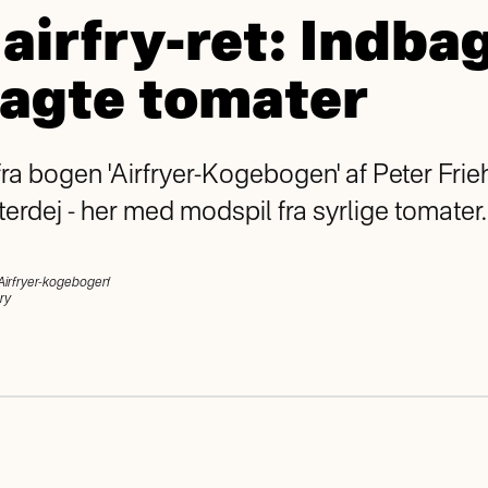
 airfry-ret: Indba
agte tomater
fra bogen 'Airfryer-Kogebogen' af Peter Frieh
terdej - her med modspil fra syrlige tomater.
l 'Airfryer-kogebogen'
ry