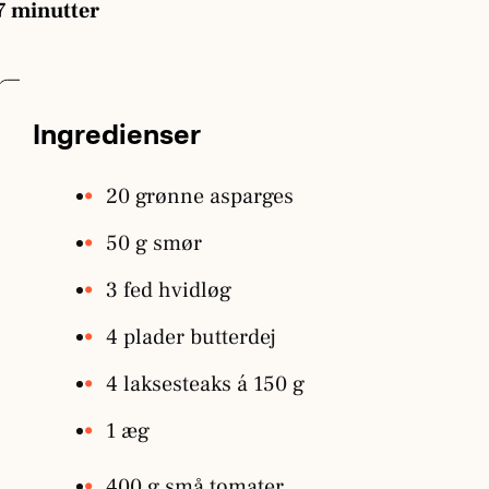
7 minutter
Ingredienser
20 grønne asparges
50 g smør
3 fed hvidløg
4 plader butterdej
4 laksesteaks á 150 g
1 æg
400 g små tomater