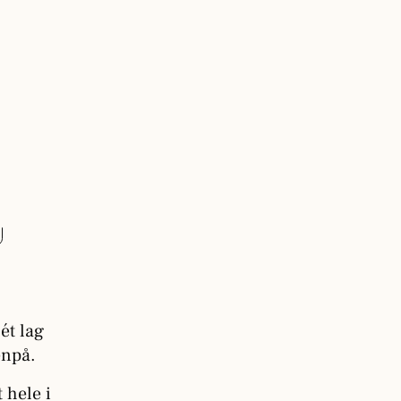
ét lag
venpå.
 hele i