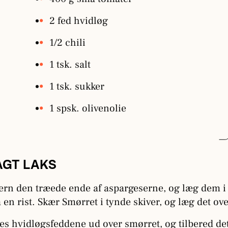
2 fed hvidløg
1/2 chili
1 tsk. salt
1 tsk. sukker
1 spsk. olivenolie
AGT LAKS
ern den træede ende af aspargeserne, og læg dem i 
 en rist. Skær Smørret i tynde skiver, og læg det o
es hvidløgsfeddene ud over smørret, og tilbered det