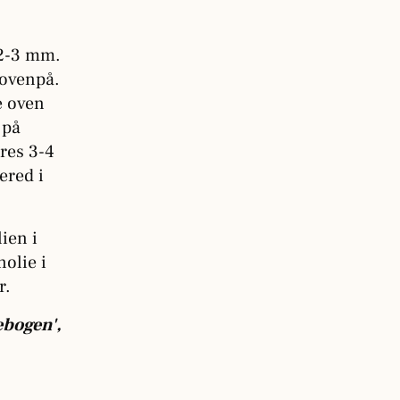
å 2-3 mm.
 ovenpå.
e oven
 på
res 3-4
ered i
ien i
nolie i
r.
ebogen',