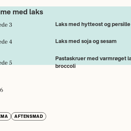
me med laks
Laks med hytteost og persille
Laks med soja og sesam
Pastaskruer med varmrøget l
broccoli
EMA
AFTENSMAD