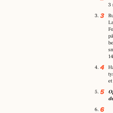
3 
Ru
Læ
Fo
på
be
sn
14
Ha
ty
et
Op
de