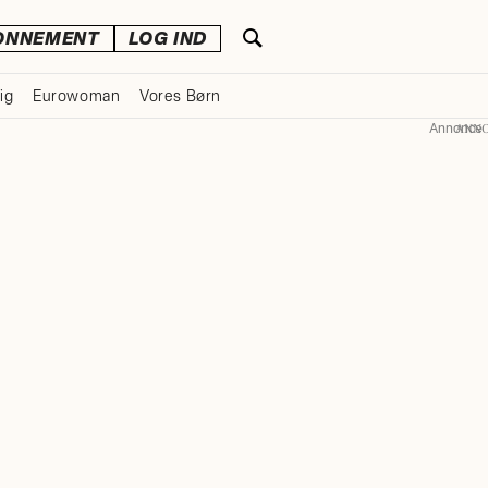
ONNEMENT
LOG IND
ig
Eurowoman
Vores Børn
Annonce