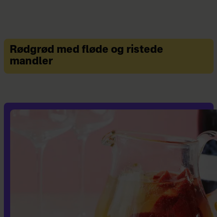
Rødgrød med fløde og ristede
mandler