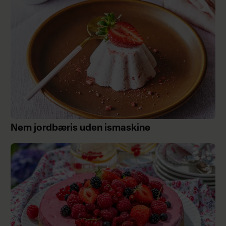
Nem jordbæris uden ismaskine