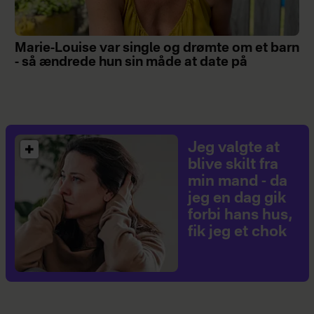
Marie-Louise var single og drømte om et barn
- så ændrede hun sin måde at date på
Jeg valgte at
blive skilt fra
min mand - da
jeg en dag gik
forbi hans hus,
fik jeg et chok