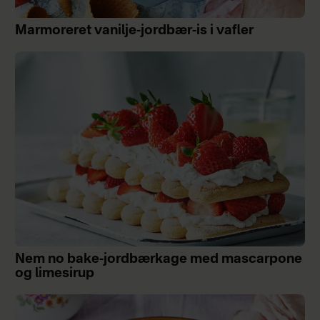
Marmoreret vanilje-jordbær-is i vafler
Nem no bake-jordbærkage med mascarpone
og limesirup