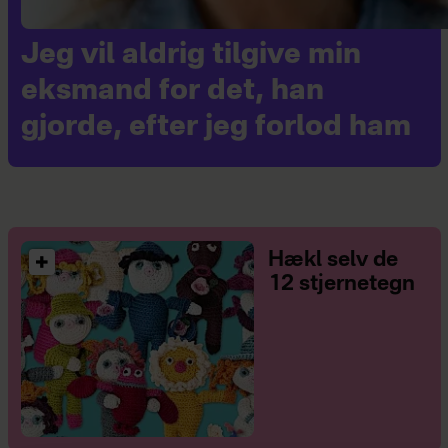
Jeg vil aldrig tilgive min
eksmand for det, han
gjorde, efter jeg forlod ham
Hækl selv de
12 stjernetegn