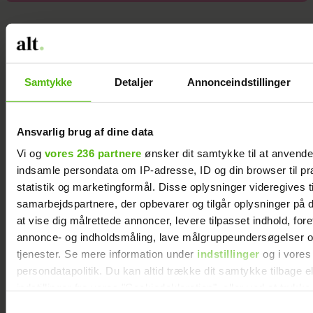
Samtykke
Detaljer
Annonceindstillinger
Ansvarlig brug af dine data
Vi og
vores 236 partnere
ønsker dit samtykke til at anvend
indsamle persondata om IP-adresse, ID og din browser til pr
statistik og marketingformål. Disse oplysninger videregives t
samarbejdspartnere, der opbevarer og tilgår oplysninger på d
at vise dig målrettede annoncer, levere tilpasset indhold, for
annonce- og indholdsmåling, lave målgruppeundersøgelser o
”Alene i vildmarken”-Niels sov så meget, at
tjenester. Se mere information under
indstillinger
og i vores
produktionen frygtede for hans liv: Det var
persondatapolitik. Du kan altid trække dit samtykke tilbage e
en del af min plan
indstillinger fra vores "Cookiedeklaration", eller ved at trykk
trigger" ikonet.
Samtykkevalg