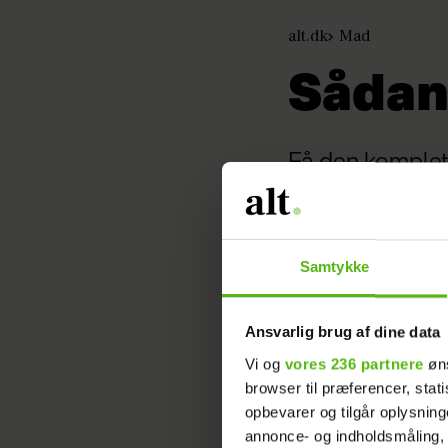
alt.dk
Mad
Sådan 
Få den komplett
Af: AF Bente Nissen Lundsgaa
Foto: Jester Glyrskov
Opskrift
Samtykke
Hendes Verden
14. May 2013 - 10:04
Ansvarlig brug af dine data
Vi og
vores 236 partnere
øns
browser til præferencer, stat
opbevarer og tilgår oplysning
annonce- og indholdsmåling,
(4 per