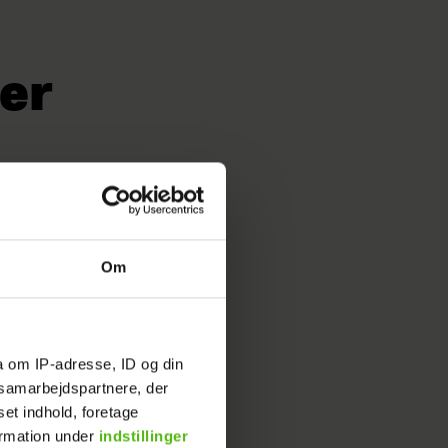
er
Om
a om IP-adresse, ID og din
s samarbejdspartnere, der
set indhold, foretage
ormation under
indstillinger