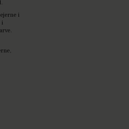
d.
ejerne i
 i
arve.
erne,