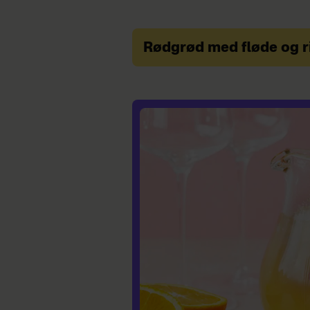
Rødgrød med fløde og r