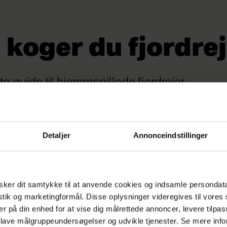
koger du fjordrej
e guide til hjemmepillede fjordrejer.
rd
Detaljer
Annonceindstillinger
ker dit samtykke til at anvende cookies og indsamle persondat
istik og marketingformål. Disse oplysninger videregives til vore
er på din enhed for at vise dig målrettede annoncer, levere tilpas
 lave målgruppeundersøgelser og udvikle tjenester. Se mere inf
soner)