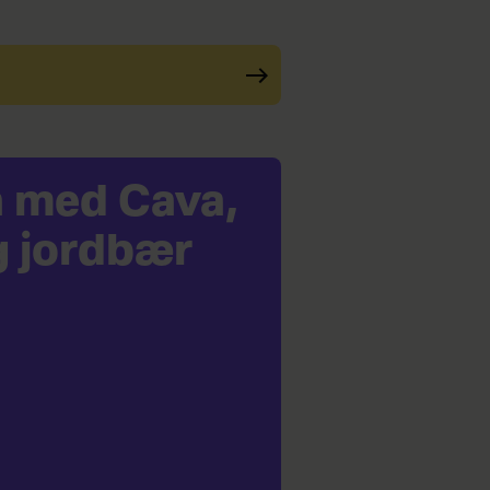
a med Cava,
g jordbær