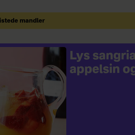
istede mandler
Lys sangri
appelsin o