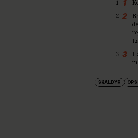
Ko
Br
de
re
La
Hæ
me
SKALDYR
OPS