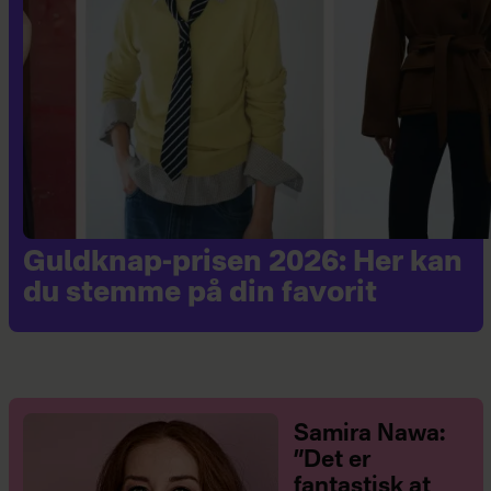
Guldknap-prisen 2026: Her kan
du stemme på din favorit
Samira Nawa:
”Det er
fantastisk at