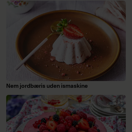
Nem jordbæris uden ismaskine