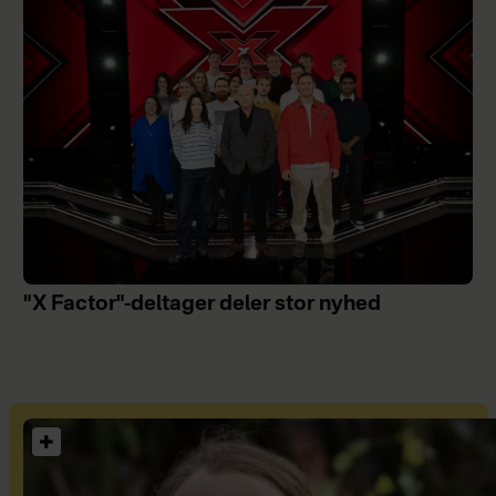
"X Factor"-deltager deler stor nyhed