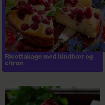
Ricottakage med hindbær og
citron