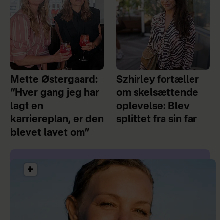
Mette Østergaard:
Szhirley fortæller
“Hver gang jeg har
om skelsættende
lagt en
oplevelse: Blev
karriereplan, er den
splittet fra sin far
blevet lavet om”