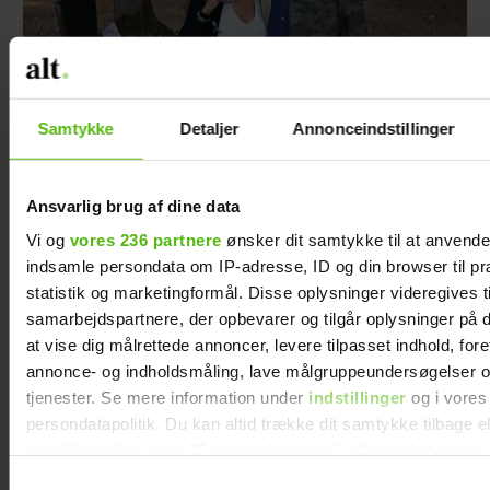
Samtykke
Detaljer
Annonceindstillinger
Janni Ree afsted for første gang: Jeg er
nervøs!
Ansvarlig brug af dine data
Vi og
vores 236 partnere
ønsker dit samtykke til at anvend
indsamle persondata om IP-adresse, ID og din browser til pr
statistik og marketingformål. Disse oplysninger videregives t
Jeg valgte at
samarbejdspartnere, der opbevarer og tilgår oplysninger på d
blive skilt fra
at vise dig målrettede annoncer, levere tilpasset indhold, for
min mand - da
annonce- og indholdsmåling, lave målgruppeundersøgelser o
jeg en dag gik
tjenester. Se mere information under
indstillinger
og i vores
forbi hans hus,
persondatapolitik. Du kan altid trække dit samtykke tilbage e
fik jeg et chok
indstillinger fra vores "Cookiedeklaration", eller ved at trykk
trigger" ikonet.
Samtykkevalg