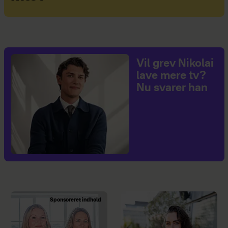
Vil grev Nikolai
lave mere tv?
Nu svarer han
Sponsoreret indhold