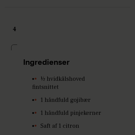
4
Ingredienser
½ hvidkålshoved
fintsnittet
1 håndfuld gojibær
1 håndfuld pinjekerner
Saft af 1 citron