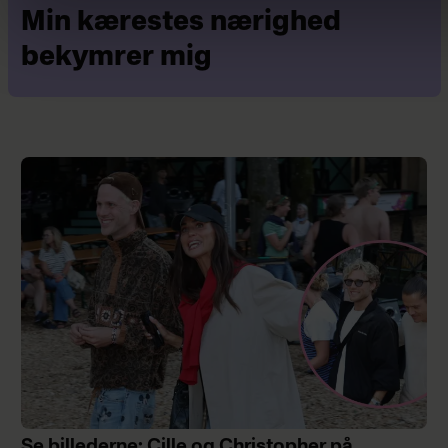
Min kærestes nærighed
bekymrer mig
Se billederne: Cille og Christopher på