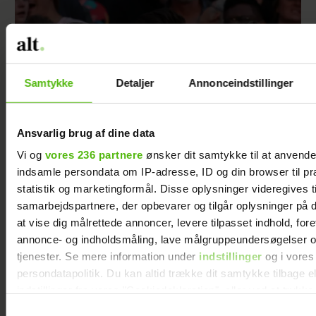
Samtykke
Detaljer
Annonceindstillinger
Ansvarlig brug af dine data
Vi og
vores 236 partnere
ønsker dit samtykke til at anvend
indsamle persondata om IP-adresse, ID og din browser til pr
Tilbage i skoven: Kronprinsen fester til The
statistik og marketingformål. Disse oplysninger videregives t
Minds of 99
samarbejdspartnere, der opbevarer og tilgår oplysninger på d
at vise dig målrettede annoncer, levere tilpasset indhold, for
annonce- og indholdsmåling, lave målgruppeundersøgelser o
tjenester. Se mere information under
indstillinger
og i vores
persondatapolitik. Du kan altid trække dit samtykke tilbage e
indstillinger fra vores "Cookiedeklaration", eller ved at trykk
trigger" ikonet.
Samtykkevalg