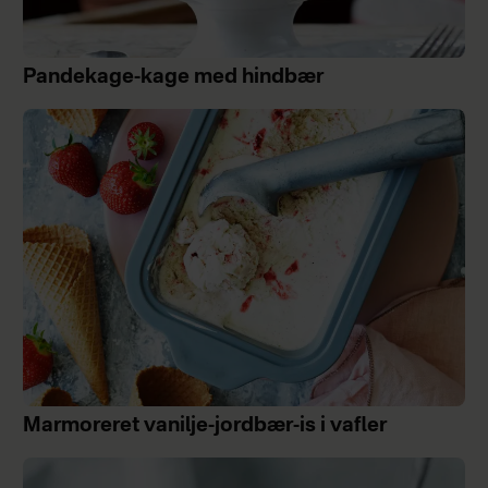
Pandekage-kage med hindbær
Marmoreret vanilje-jordbær-is i vafler