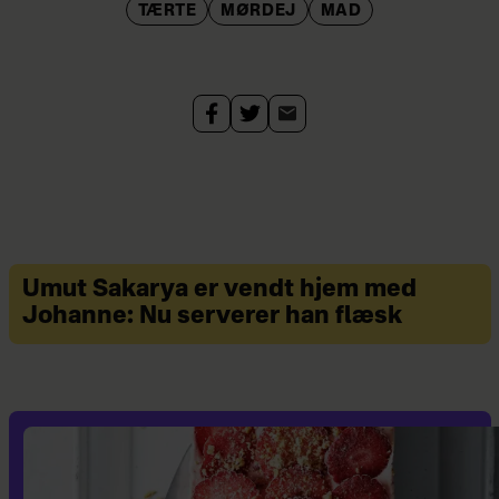
TÆRTE
MØRDEJ
MAD
Umut Sakarya er vendt hjem med
Johanne: Nu serverer han flæsk