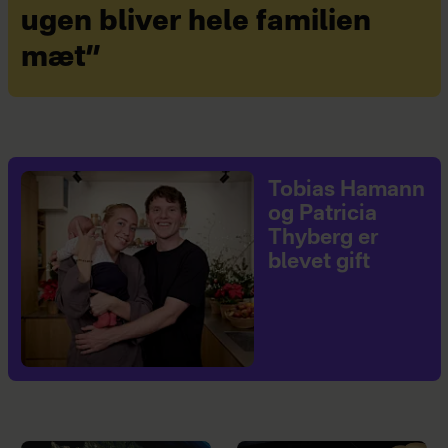
ugen bliver hele familien
mæt”
Tobias Hamann
og Patricia
Thyberg er
blevet gift