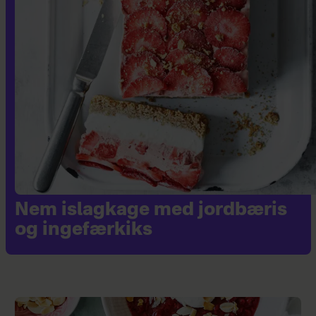
Nem islagkage med jordbæris
og ingefærkiks