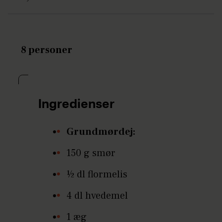
8 personer
Ingredienser
Grundmørdej:
150 g smør
½ dl flormelis
4 dl hvedemel
1 æg