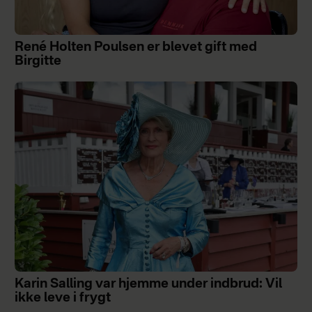
René Holten Poulsen er blevet gift med
Birgitte
Karin Salling var hjemme under indbrud: Vil
ikke leve i frygt