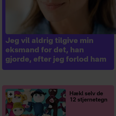
Jeg vil aldrig tilgive min
eksmand for det, han
gjorde, efter jeg forlod ham
Hækl selv de
12 stjernetegn