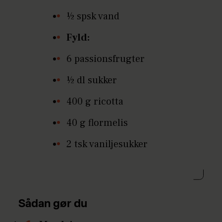
½ spsk vand
Fyld:
6 passionsfrugter
½ dl sukker
400 g ricotta
40 g flormelis
2 tsk vaniljesukker
Sådan gør du