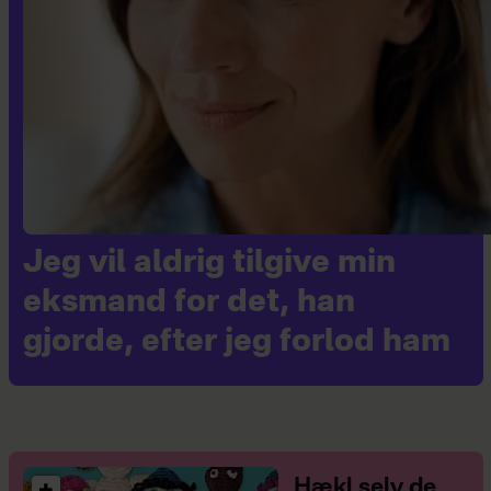
Jeg vil aldrig tilgive min
eksmand for det, han
gjorde, efter jeg forlod ham
Hækl selv de