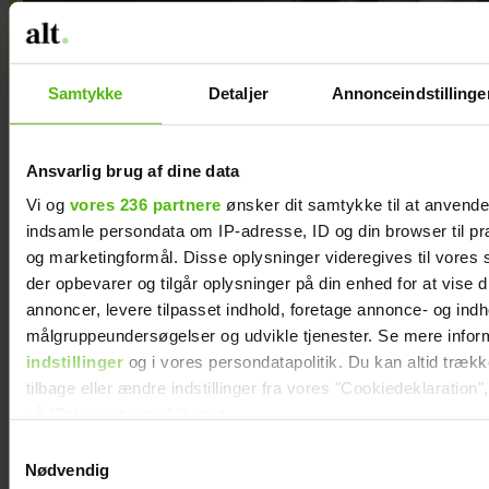
Samtykke
Detaljer
Annonceindstillinge
Ansvarlig brug af dine data
Vi og
vores 236 partnere
ønsker dit samtykke til at anvend
indsamle persondata om IP-adresse, ID og din browser til præ
og marketingformål. Disse oplysninger videregives til vores
der opbevarer og tilgår oplysninger på din enhed for at vise d
annoncer, levere tilpasset indhold, foretage annonce- og ind
målgruppeundersøgelser og udvikle tjenester. Se mere infor
Rikke Wölck mærker sin
indstillinger
og i vores persondatapolitik. Du kan altid træk
vrede kraftigere efter
tilbage eller ændre indstillinger fra vores "Cookiedeklaration",
på "Privacy trigger" ikonet.
overgangsalderen: "Der
Samtykkevalg
er mange ting, jeg ikke
Dine valg anvendes på hele websitet.
Nødvendig