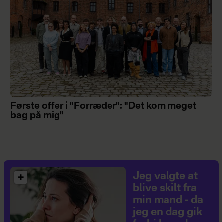
Første offer i "Forræder": "Det kom meget
bag på mig"
Jeg valgte at
blive skilt fra
min mand - da
jeg en dag gik