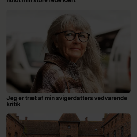
holdt min store fede kæft
Jeg er træt af min svigerdatters vedvarende
kritik