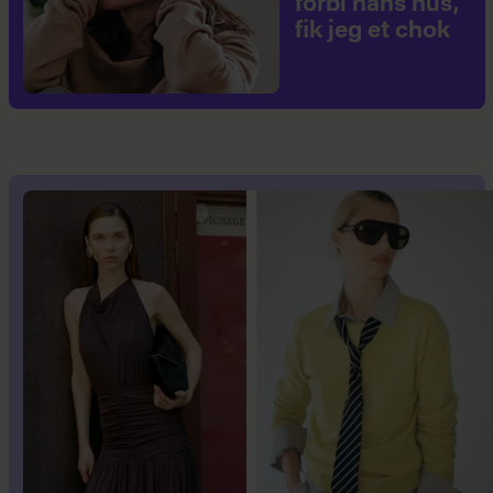
forbi hans hus,
fik jeg et chok