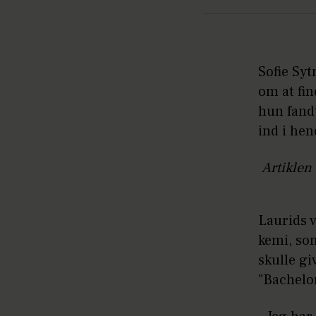
Sofie Syt
om at fi
hun fandt
ind i hen
Artiklen 
Laurids v
kemi, som
skulle gi
”Bachelo