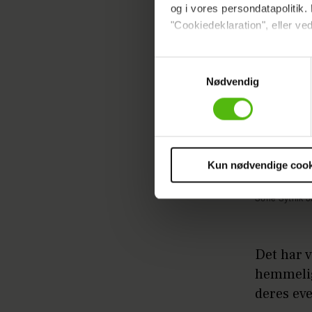
og i vores persondatapolitik. 
"Cookiedeklaration", eller ved
Dine valg anvendes på hele w
Samtykkevalg
Nødvendig
Vi ønsker dit samtykke til at 
Vi anvender egne cookies og c
om IP, ID og din browser for a
markedsføring, så vi kan opti
sociale medier.
Kun nødvendige cook
Du kan til enhver tid trække 
Sofie Sytnik J
cookies, samarbejdspartnere 
vores
privatlivspolitik
og
co
Det har v
hemmelig
deres eve