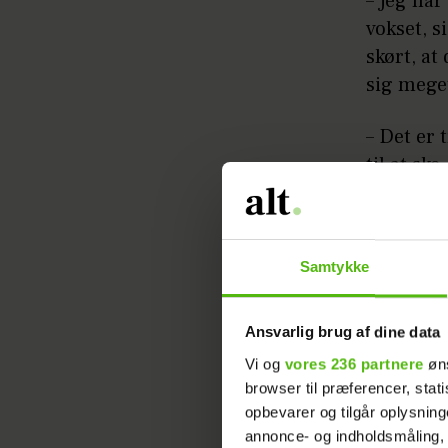
– Jeg har
vokset, s
skørt, at
sig meget
– Det er 
til at ske
før. Jeg 
Artiklen 
Samtykke
Ansvarlig brug af dine data
Vi og
vores 236 partnere
øns
browser til præferencer, stat
opbevarer og tilgår oplysning
annonce- og indholdsmåling,