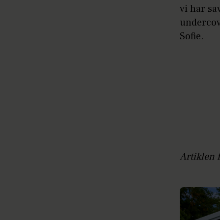
vi har sa
undercove
Sofie.
Artiklen 