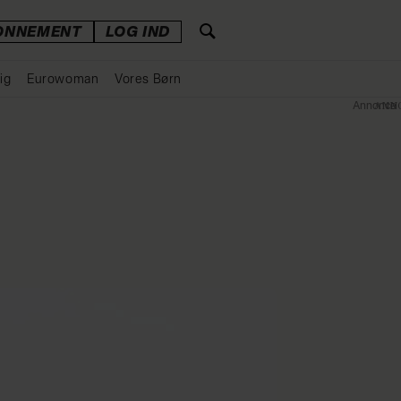
ONNEMENT
LOG IND
ig
Eurowoman
Vores Børn
Annonce