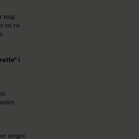
r mig.
ar en ro
e.
ette" i
ns
andet.
hvor meget