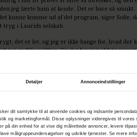
 aldrig i mit liv prøvet at blive så forelsket, og den 
iden jeg lærte ham at kende. Det er bare så smukt.
 det kunne komme ud af det program, siger Sofie, d
 tryg i Laurids selskab.
trygt, det er let, og jeg er ikke bange for, hvad de
, så jeg er ikke usikker. Og det har jeg aldrig prøvet 
er bare så tryg og afslappet i den relation.
fortsætter under billedet.
Detaljer
Annonceindstillinger
ker dit samtykke til at anvende cookies og indsamle persondat
istik og marketingformål. Disse oplysninger videregives til vore
er på din enhed for at vise dig målrettede annoncer, levere tilpas
 lave målgruppeundersøgelser og udvikle tjenester. Se mere inf