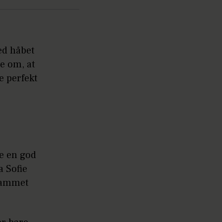
med håbet
e om, at
e perfekt
ie en god
a Sofie
grammet