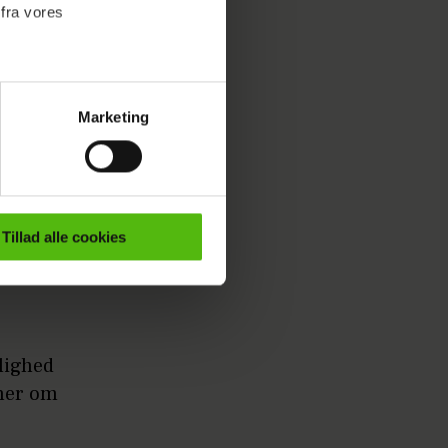
 fra vores
Marketing
ournalistisk indhold til dig.
emmeside. Vi indsamler data
er samt til brug for
ktioner i forbindelse med
Tillad alle cookies
e mere om vores brug af
 både
rlighed
nner om