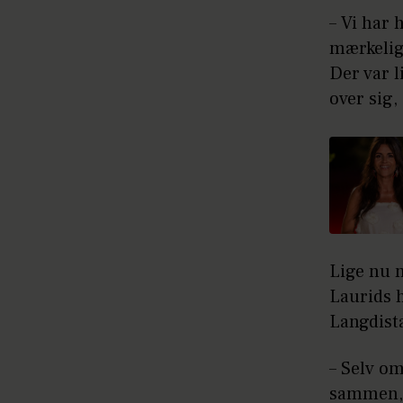
– Vi har 
mærkelig
Der var l
over sig,
Lige nu 
Laurids h
Langdista
– Selv om
sammen, s