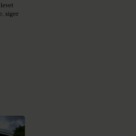
 levet
e, siger