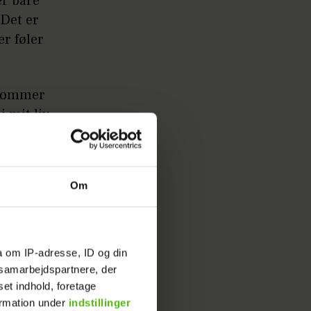
er bare
 Det er
er føler
r kommer
i mit liv
Om
a om IP-adresse, ID og din
s samarbejdspartnere, der
set indhold, foretage
ormation under
indstillinger