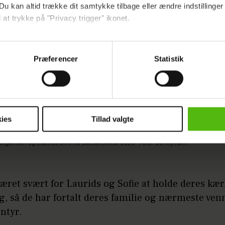
Du kan altid trække dit samtykke tilbage eller ændre indstillinger
 at trykke på "Privacy trigger" ikonet.
ebsitet.
Præferencer
Statistik
indsamle og bruge data for at kunne levere og finansiere relevant j
ookies fra tredjeparter til at at optimere dit besøg på vores hj
t sikre funktionalitet, generere statistik og huske dine præferenc
mere vores reklametiltag på sociale medier og til at vise dig fun
ies
Tillad valgte
dit samtykke tilbage via linket i vores cookiepolitik. Du kan læs
ørgensen og Laurids Bihl fra Bachelorette 2026
Foto: Bo Nymann
og behandling af dine personoplysninger i forbindelse hermed i
okiepolitik
.
æret svært for Laurids og Sofie at holde deres kæ
, så de har fortalt deres familie og nærmeste ve
ntyr.