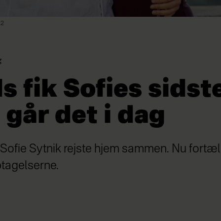
 2
g
s fik Sofies sidst
går det i dag
 Sofie Sytnik rejste hjem sammen. Nu fortæl
ptagelserne.