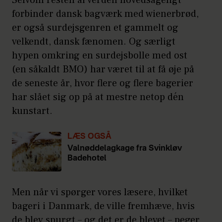
Selvom resten af verden hovedsageligt
forbinder dansk bagværk med wienerbrød,
er også surdejsgenren et gammelt og
velkendt, dansk fænomen. Og særligt
hypen omkring en surdejsbolle med ost
(en såkaldt BMO) har været til at få øje på
de seneste år, hvor flere og flere bagerier
har slået sig op på at mestre netop dén
kunstart.
LÆS OGSÅ
Valnøddelagkage fra Svinkløv
Badehotel
Men når vi spørger vores læsere, hvilket
bageri i Danmark, de ville fremhæve, hvis
de blev spurgt – og det er de blevet – peger