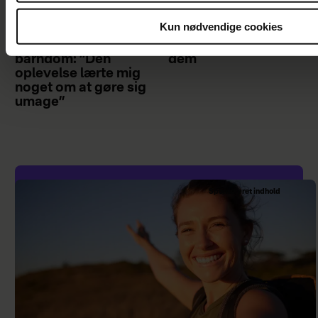
Inger Støjberg
Nogle mænd bliver
Kun nødvendige cookies
husker ét særligt
aldrig gode fædre -
minde fra sin
og min søn er en af
barndom: ”Den
dem
oplevelse lærte mig
noget om at gøre sig
umage”
Sponsoreret indhold