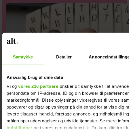
Samtykke
Detaljer
Annonceindstilling
Ansvarlig brug af dine data
Vi og
vores 236 partnere
ønsker dit samtykke til at anvend
persondata om IP-adresse, ID og din browser til præferencer, 
marketingformål. Disse oplysninger videregives til vores sa
Kæresteparret Susanne og Bo
opbevarer og tilgår oplysninger på din enhed for at vise dig 
levere tilpasset indhold, foretage annonce- og indholdsmåling
driver et badehotel: ”Da vi
målgruppeundersøgelser og udvikle tjenester. Se mere infor
trådte ind, var vi solgt”
indstillinger
og i vores persondatapolitik. Du kan altid trækk