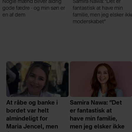
Nogle mænd bliver aldrig
Samira Nawa: ”Det er
gode fædre - og min søn er
fantastisk at have min
en af dem
familie, men jeg elsker ikk
moderskabet”
At råbe og banke i
Samira Nawa: ”Det
bordet var helt
er fantastisk at
almindeligt for
have min familie,
Maria Jencel, men
men jeg elsker ikke