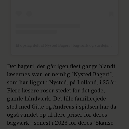
Et opslag delt af Nysted Bageri | bagværk og surdejsbrød (@nystedbageri)
Det bageri, der går igen flest gange blandt
læsernes svar, er nemlig ”Nysted Bageri”,
som har ligget i Nysted, på Lolland, i 25 år.
Flere læsere roser stedet for det gode,
gamle håndværk. Det lille familieejede
sted med Gitte og Andreas i spidsen har da
også vundet op til flere priser for deres
bagværk – senest i 2023 for deres ”Skanse