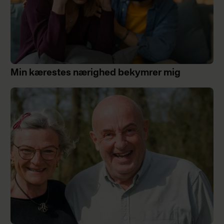
Min kærestes nærighed bekymrer mig