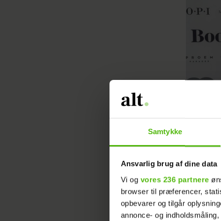
Samtykke
I 2021 m
hun stadi
Ansvarlig brug af dine data
dens bety
Vi og
vores 236 partnere
øns
browser til præferencer, stat
”Jeg har 
opbevarer og tilgår oplysning
der gør, 
annonce- og indholdsmåling,