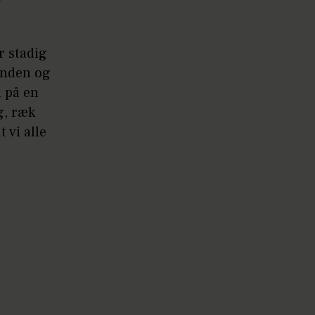
r stadig
nanden og
 på en
g, ræk
 vi alle