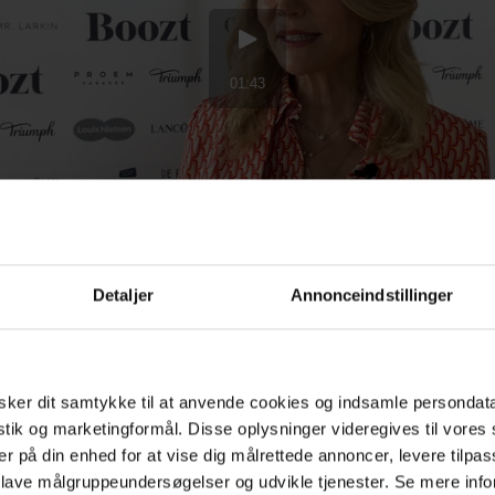
Detaljer
Annonceindstillinger
odtog hun ALT for damernes 'Søstersind'-pris. En 
g i dag er rigtig glad for at have modtaget – for p
dning er stadig relevant.
ker dit samtykke til at anvende cookies og indsamle persondat
istik og marketingformål. Disse oplysninger videregives til vore
altid godt kunne lide det begreb – måske er det min
er på din enhed for at vise dig målrettede annoncer, levere tilpas
at jeg godt kan lide det, men jeg synes, at det er fan
 lave målgruppeundersøgelser og udvikle tjenester. Se mere inf