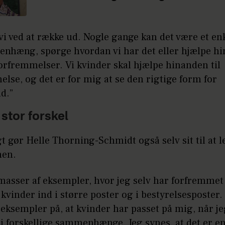
vi ved at række ud. Nogle gange kan det være et enk
nhæng, spørge hvordan vi har det eller hjælpe hi
forfremmelser. Vi kvinder skal hjælpe hinanden til
lse, og det er for mig at se den rigtige form for
d.”
stor forskel
t gør Helle Thorning-Schmidt også selv sit til at le
nen.
masser af eksempler, hvor jeg selv har forfremmet
t kvinder ind i større poster og i bestyrelsesposter.
eksempler på, at kvinder har passet på mig, når j
i forskellige sammenhænge. Jeg synes, at det er e