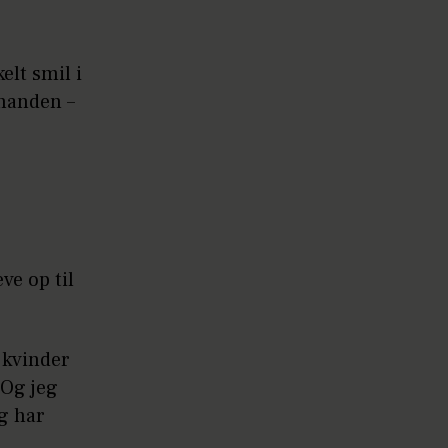
elt smil i
nanden –
ve op til
 kvinder
 Og jeg
eg har
n