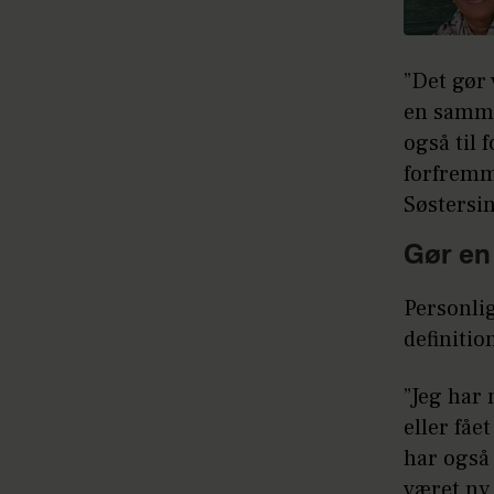
”Det gør 
en samme
også til 
forfremme
Søstersin
Gør en 
Personlig
definitio
”Jeg har 
eller fåe
har også 
været ny 