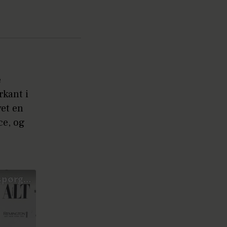
e
rkant i
vet en
ce, og