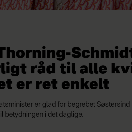
 Thorning-Schmid
ligt råd til alle k
et er ret enkelt
tatsminister er glad for begrebet Søstersind
til betydningen i det daglige.