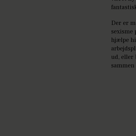
fantastis
Der er me
sexisme p
hjælpe h
arbejdspl
ud, eller
sammen h