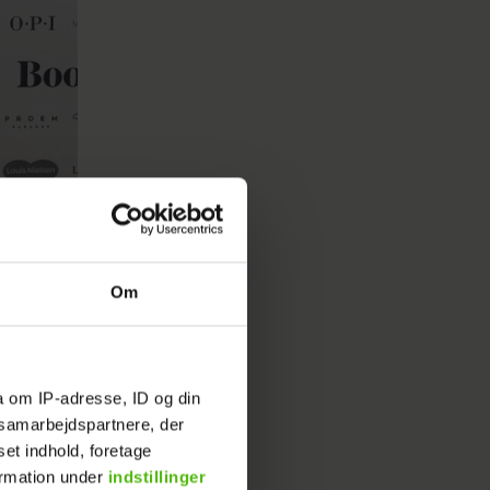
Om
pris, som
risen og
a om IP-adresse, ID og din
s samarbejdspartnere, der
 alder,
set indhold, foretage
tastisk,
ormation under
indstillinger