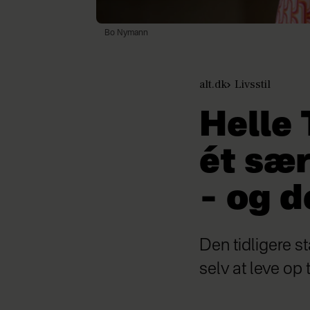
Bo Nymann
alt.dk
Livsstil
Helle
ét sær
– og d
Den tidligere s
selv at leve op 