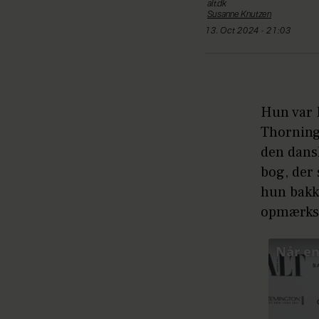
alt.dk
Susanne
Knutzen
13. Oct 2024 - 21:03
Hun var 
Thorning
den dans
bog, der 
hun bakke
opmærkso