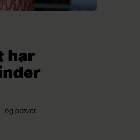
t har
vinder
 – og prøver