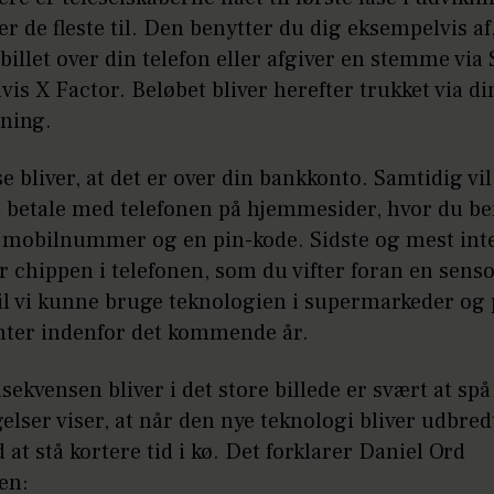
r de fleste til. Den benytter du dig eksempelvis af
billet over din telefon eller afgiver en stemme via
is X Factor. Beløbet bliver herefter trukket via di
ning.
e bliver, at det er over din bankkonto. Samtidig vi
t betale med telefonen på hjemmesider, hvor du be
it mobilnummer og en pin-kode. Sidste og mest int
er chippen i telefonen, som du vifter foran en senso
il vi kunne bruge teknologien i supermarkeder og 
nter indenfor det kommende år.
ekvensen bliver i det store billede er svært at s
lser viser, at når den nye teknologi bliver udbredt,
at stå kortere tid i kø. Det forklarer Daniel Ord
en: