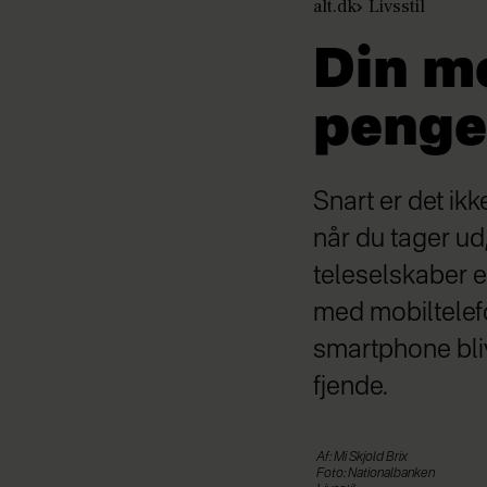
alt.dk
Livsstil
Din mo
peng
Snart er det ik
når du tager ud,
teleselskaber 
med mobiltelef
smartphone bli
fjende.
Af: Mi Skjold Brix
Foto: Nationalbanken