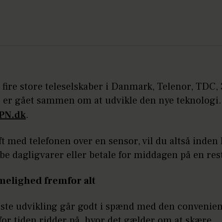
 fire store teleselskaber i Danmark, Telenor, TDC,
er er gået sammen om at udvikle den nye teknologi.
PN.dk
.
ft med telefonen over en sensor, vil du altså inden
e dagligvarer eller betale for middagen på en res
elighed fremfor alt
ste udvikling går godt i spænd med den convenie
 for tiden ridder på, hvor det gælder om at skære