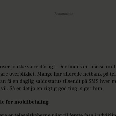
Annonce
øver jo ikke være dårligt. Der findes en masse mu
vare overblikket. Mange har allerede netbank på te
an få en daglig saldostatus tilsendt på SMS hver 
vil. Så er det jo en rigtig god ting, siger hun.
ade for mobilbetaling
dere er teleselskaberne nået til første fase i udvikli