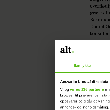
overflødi
grave eft
Bermudatr
Daniel Or
konsulen
- Vi vil 
det er at
den nye c
Samtykke
lever i e
betyder 2
ALTford
Ansvarlig brug af dine data
Vi og
vores 236 partnere
øns
Forbrug
browser til præferencer, stat
opbevarer og tilgår oplysning
Det betyd
annonce- og indholdsmåling,