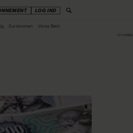
ONNEMENT
LOG IND
ig
Eurowoman
Vores Børn
Annonce