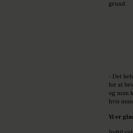
grund.
- Det beh
for at be
og man k
hvis man 
Vi er gl
Indtil vi