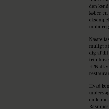
den kende
køber en 
eksempelv
mobilreg
Næste fas
muligt a
dig af d
trin bliv
EPN.dk v
restaura
Hvad kons
undersøge
ende med 
Rasmuss