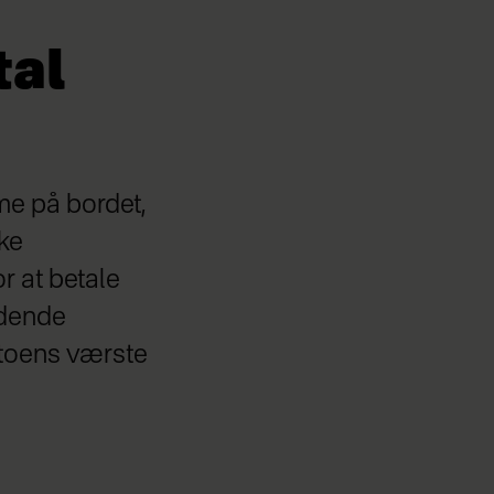
tal
me på bordet,
ske
r at betale
ødende
toens værste