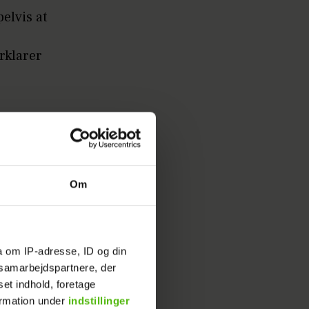
elvis at
rklarer
ige, at
se med
nebog. Vi
Om
kort sagt
sen til
a om IP-adresse, ID og din
s samarbejdspartnere, der
set indhold, foretage
ken ovenpå
ormation under
indstillinger