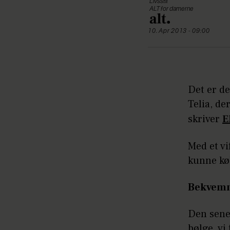
Livsstil
ALT for damerne
10. Apr 2013 - 09:00
Det er de
Telia, d
skriver
E
Med et vi
kunne køb
Bekvemm
Den sene
bølge, vi