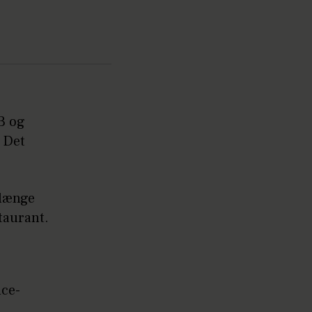
 3 og
 Det
 længe
taurant.
nce-