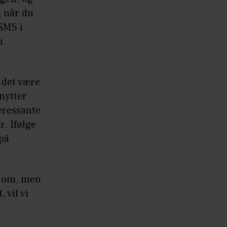
, når du
 SMS i
n
l det være
nytter
eressante
r. Ifølge
på
på om, men
 vil vi