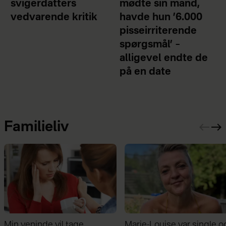
svigerdatters
mødte sin mand,
vedvarende kritik
havde hun ’6.000
pisseirriterende
spørgsmål’ –
alligevel endte de
på en date
Familieliv
Marie-Louise var single og
Mathilde Gøhler fortæller