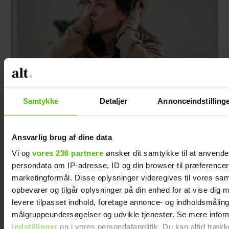
Samtykke
Detaljer
Annonceindstilling
Jeg valgte at blive skilt fra min mand - da jeg
en dag gik forbi hans hus, fik jeg et chok
Ansvarlig brug af dine data
Vi og
vores 236 partnere
ønsker dit samtykke til at anvend
persondata om IP-adresse, ID og din browser til præferencer, 
marketingformål. Disse oplysninger videregives til vores sa
Vi var skeptiske
opbevarer og tilgår oplysninger på din enhed for at vise dig 
før den 1.
levere tilpasset indhold, foretage annonce- og indholdsmåling
sæson, men
målgruppeundersøgelser og udvikle tjenester. Se mere infor
blev helt
indstillinger
og i vores persondatapolitik. Du kan altid trækk