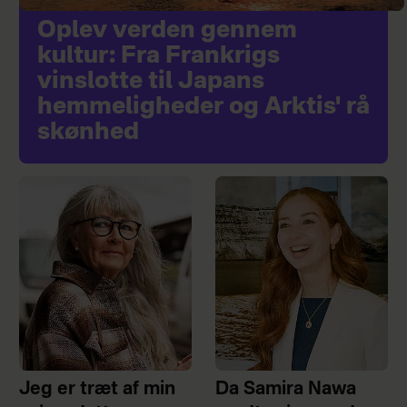
Oplev verden gennem
kultur: Fra Frankrigs
vinslotte til Japans
hemmeligheder og Arktis' rå
skønhed
Jeg er træt af min
Da Samira Nawa