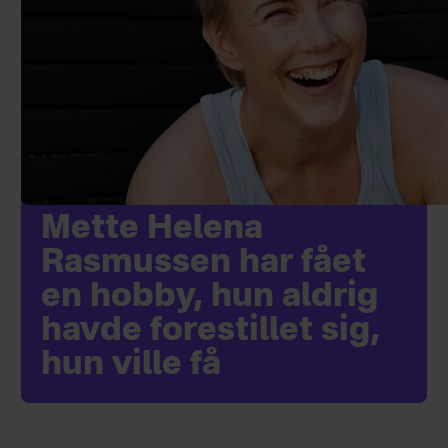
Mette Helena
Rasmussen har fået
en hobby, hun aldrig
havde forestillet sig,
hun ville få