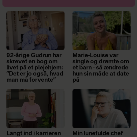
92-årige Gudrun har
Marie-Louise var
skrevet en bog om
single og drømte om
livet på et plejehjem:
et barn - så ændrede
”Det er jo også, hvad
hun sin måde at date
man må forvente”
på
Langt ind i karrieren
Min lunefulde chef