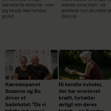
drømte om et barn - så
om bruddet med Remee:
ændrede hun sin måde at
Var gået fra hinanden før
date på
graviditeten
Kæresteparret
Ni kendte kvinder,
Susanne og Bo
der har overlevet
driver et
kræft, fortæller
badehotel: ”Da vi
ærligt om deres