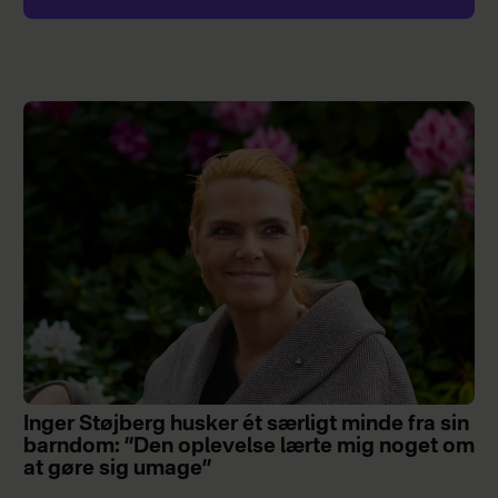
Inger Støjberg husker ét særligt minde fra sin
barndom: ”Den oplevelse lærte mig noget om
at gøre sig umage”