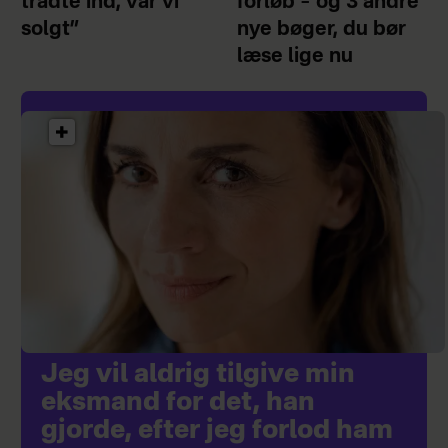
trådte ind, var vi
forløb – og 3 andre
solgt”
nye bøger, du bør
læse lige nu
Jeg vil aldrig tilgive min
eksmand for det, han
gjorde, efter jeg forlod ham