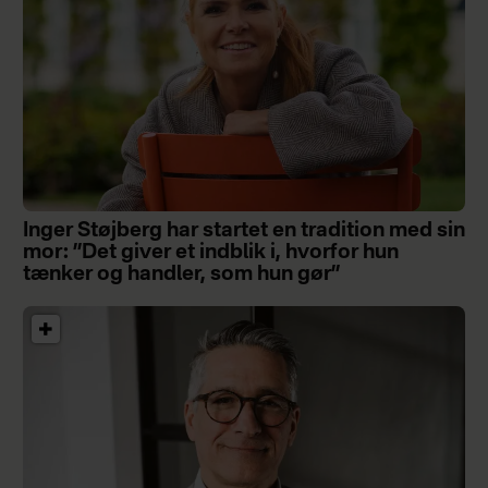
Inger Støjberg har startet en tradition med sin
mor: ”Det giver et indblik i, hvorfor hun
tænker og handler, som hun gør”