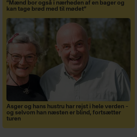
”Mænd bor også i nærheden af en bager og
kan tage brød med til mødet”
Asger og hans hustru har rejst i hele verden –
og selvom han næsten er blind, fortsætter
turen