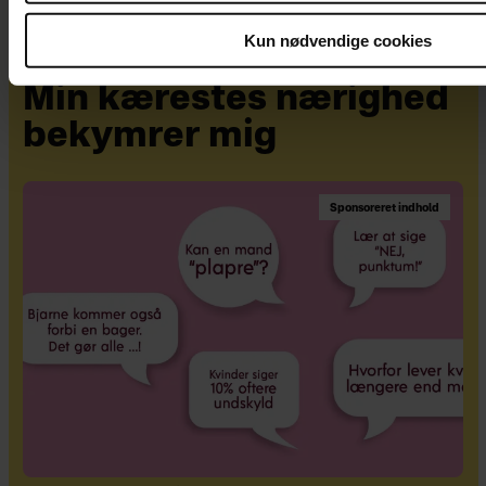
Kun nødvendige cookies
Min kærestes nærighed
bekymrer mig
Sponsoreret indhold