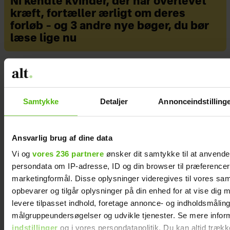
Ni kendte kvinder, der har overlevet
kræft, fortæller ærligt om deres
Var en kendt barnestjerne i 1990'erne,
forløb – og 3 andre nye bøger, du bør
hvor hun medvir- kede i film som
læse lige nu
Farligt venskab
,
Forbudt for børn
,
Albert
og
Mirakel
.
Har studeret på Det Danske
Filmskuespiller Akademi.
Samtykke
Detaljer
Annonceindstilling
Bor sammen med sin kæreste på
Østerbro i København.
Ansvarlig brug af dine data
Vi og
vores 236 partnere
ønsker dit samtykke til at anvend
persondata om IP-adresse, ID og din browser til præferencer, 
marketingformål. Disse oplysninger videregives til vores sa
opbevarer og tilgår oplysninger på din enhed for at vise dig 
levere tilpasset indhold, foretage annonce- og indholdsmåling
målgruppeundersøgelser og udvikle tjenester. Se mere infor
indstillinger
og i vores persondatapolitik. Du kan altid trækk