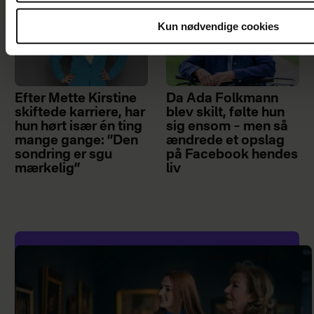
Kun nødvendige cookies
Efter Mette Kirstine
Da Ada Folkmann
skiftede karriere, har
blev skilt, følte hun
hun hørt især én ting
sig ensom – men så
mange gange: ”Den
ændrede et opslag
sondring er sgu
på Facebook hendes
mærkelig”
liv
Sponsoreret indhold