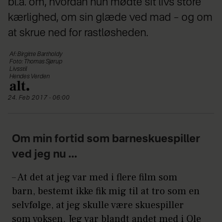
bl.a. om, hvordan hun mødte sit livs store
kærlighed, om sin glæde ved mad – og om
at skrue ned for rastløsheden.
Af: Birgitte Bartholdy
Foto: Thomas Sjørup
Livsstil
Hendes Verden
24. Feb 2017 - 06:00
Om min fortid som barneskuespiller
ved jeg nu ...
– At det at jeg var med i flere film som
barn, bestemt ikke fik mig til at tro som en
selvfølge, at jeg skulle være skuespiller
som voksen. Jeg var blandt andet med i Ole