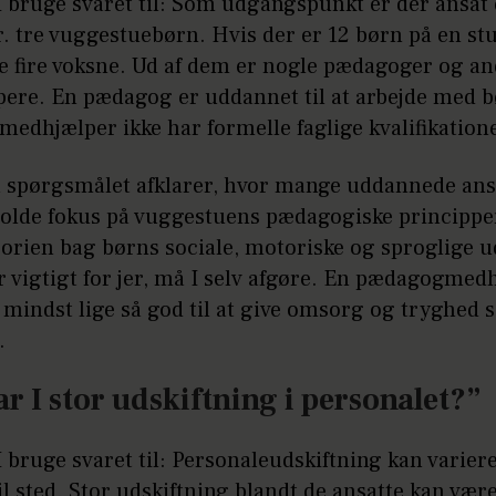
I bruge svaret til: Som udgangspunkt er der ansat
. tre vuggestuebørn. Hvis der er 12 børn på en stue
re fire voksne. Ud af dem er nogle pædagoger og a
ere. En pædagog er uddannet til at arbejde med b
edhjælper ikke har formelle faglige kvalifikation
å spørgsmålet afklarer, hvor mange uddannede ans
t holde fokus på vuggestuens pædagogiske princippe
orien bag børns sociale, motoriske og sproglige u
 vigtigt for jer, må I selv afgøre. En pædagogmed
 mindst lige så god til at give omsorg og tryghed
.
ar I stor udskiftning i personalet?”
I bruge svaret til: Personaleudskiftning kan varie
til sted. Stor udskiftning blandt de ansatte kan vær