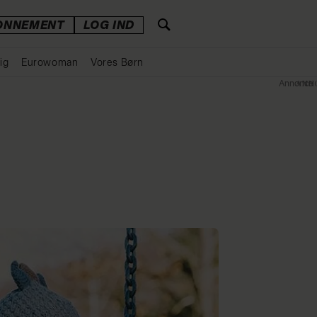
ONNEMENT
LOG IND
ig
Eurowoman
Vores Børn
Annonce