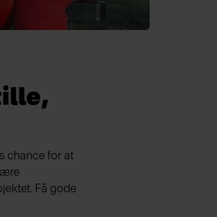
ille,
 chance for at
være
ojektet. Få gode