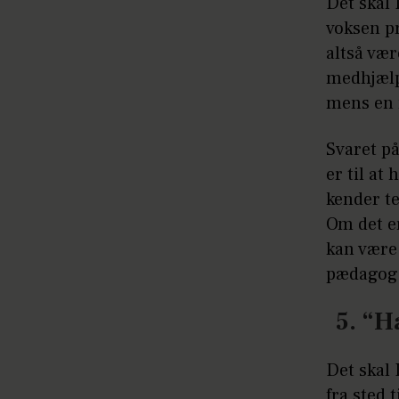
Det skal 
voksen pr
altså væ
medhjælp
mens en m
Svaret p
er til a
kender te
Om det er
kan være
pædagog
5. “H
Det skal 
fra sted 