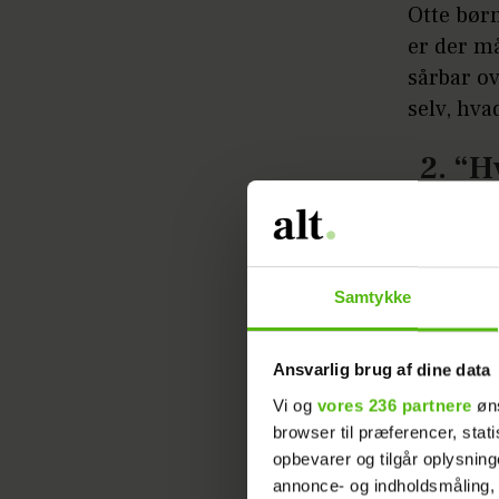
Otte børn
er der må
sårbar ov
selv, hvad
2. “H
vugg
Det skal 
vigtigere
Samtykke
små børn
dem, sel
Ansvarlig brug af dine data
Vi og
vores 236 partnere
øns
Set i det
browser til præferencer, stat
alder på
opbevarer og tilgår oplysning
forventer
annonce- og indholdsmåling,