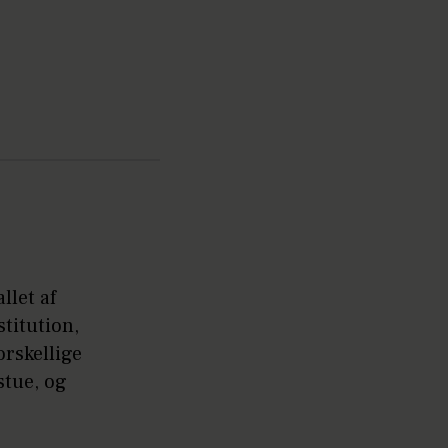
”
llet af
stitution,
rskellige
stue, og