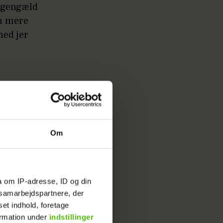
l gengæld
en mere
med jer
ioner er
t selv
Om
ning for
a om IP-adresse, ID og din
på sin
s samarbejdspartnere, der
estuen
set indhold, foretage
 for
ormation under
indstillinger