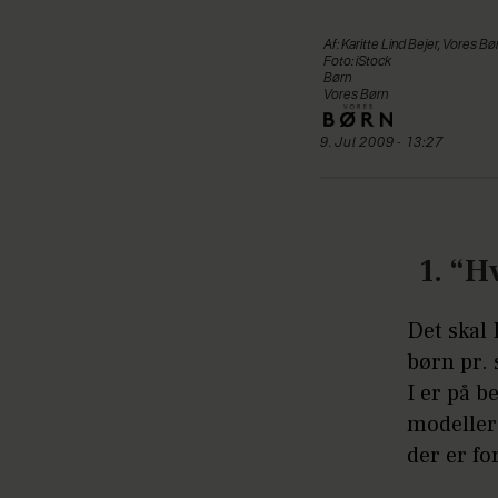
Af: Karitte Lind Bejer, Vores Bø
Foto: iStock
Børn
Vores Børn
9. Jul 2009 - 13:27
1. “H
Det skal 
børn pr. 
I er på 
modeller 
der er fo