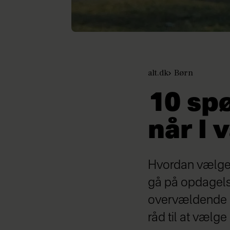
alt.dk
Børn
10 spø
når I
Hvordan vælger
gå på opdagelse
overvældende og
råd til at vælge