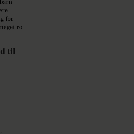
 barn
ere
g for,
 meget ro
d til