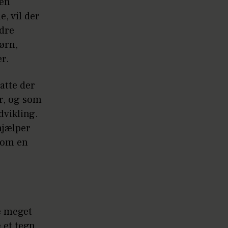
 én
, vil der
ndre
ørn,
er.
atte der
r, og som
dvikling.
hjælper
 som en
re meget
e et tegn