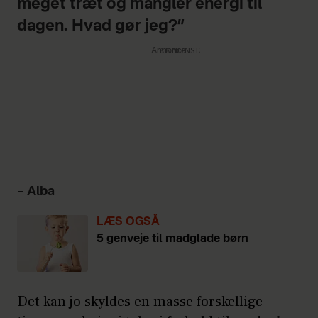
meget træt og mangler energi til
barn gider det.
dagen. Hvad gør jeg?”
Sunde lækkerier –
Annonce
hjemmelavet myslibar,
madpandekager, nødder,
dadel, figenstang, bananchips
el. lign.)
Og mest af alt: En madpakke
– Alba
som dit barn har lyst til at
spise.
LÆS OGSÅ
5 genveje til madglade børn
Kilde: Babybite.dk
Det kan jo skyldes en masse forskellige