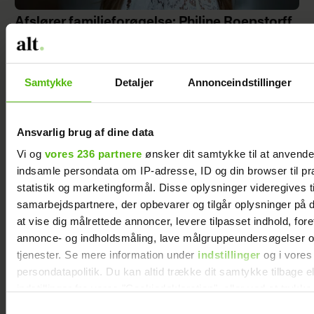
Afslører familieforøgelse: Philine Roepstorff
og Jacob Bruun Larsen venter barn nummer
to
Samtykke
Detaljer
Annonceindstillinger
Ansvarlig brug af dine data
Vi og
vores 236 partnere
ønsker dit samtykke til at anvend
indsamle persondata om IP-adresse, ID og din browser til pr
statistik og marketingformål. Disse oplysninger videregives t
samarbejdspartnere, der opbevarer og tilgår oplysninger på d
at vise dig målrettede annoncer, levere tilpasset indhold, for
annonce- og indholdsmåling, lave målgruppeundersøgelser o
tjenester. Se mere information under
indstillinger
og i vores
persondatapolitik. Du kan altid trække dit samtykke tilbage e
Se billedet: Mette Sommer er gravid igen
indstillinger fra vores "Cookiedeklaration", eller ved at trykk
trigger" ikonet.
Samtykkevalg