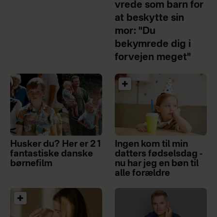
vrede som barn for
at beskytte sin
mor: "Du
bekymrede dig i
forvejen meget"
Husker du? Her er 21
Ingen kom til min
fantastiske danske
datters fødselsdag -
børnefilm
nu har jeg en bøn til
alle forældre