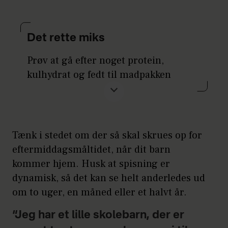
Det rette miks
Prøv at gå efter noget protein,
kulhydrat og fedt til madpakken
såsom:
Frugt og grønt
Tænk i stedet om der så skal skrues op for
Brød – helst rugbrød eller
eftermiddagsmåltidet, når dit barn
fuldkornsbrød, pasta, kartofler,
kommer hjem. Husk at spisning er
madpandekager, madmuffins,
dynamisk, så det kan se helt anderledes ud
pizzasnegl, pitabrød etc.
om to uger, en måned eller et halvt år.
Pålæg – gerne lidt fiskepålæg
“Jeg har et lille skolebarn, der er
et par gange om uge, hvis dit