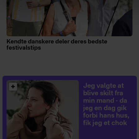
Kendte danskere deler deres bedste
festivalstips
Jeg valgte at
blive skilt fra
min mand - da
jeg en dag gik
forbi hans hus,
fik jeg et chok