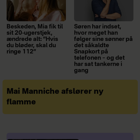
Beskeden, Mia fik til
Søren har indset,
sit 20-ugerstjek,
hvor meget han
ændrede alt: ”Hvis
følger sine sønner på
du bløder, skal du
det såkaldte
ringe 112”
Snapkort på
telefonen – og det
har sat tankerne i
gang
Mai Manniche afslører ny
flamme