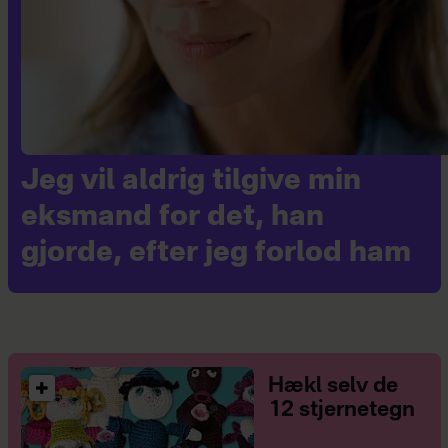
Jeg vil aldrig tilgive min
eksmand for det, han
gjorde, efter jeg forlod ham
Hækl selv de
12 stjernetegn