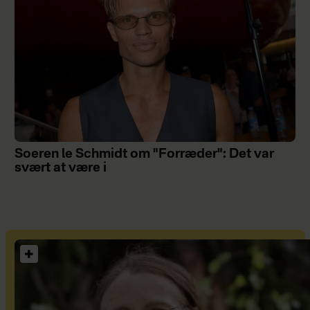
Soeren le Schmidt om "Forræder": Det var
svært at være i