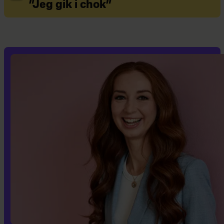
”Jeg gik i chok”