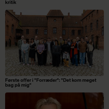
kritik
Første offer i "Forræder": "Det kom meget
bag på mig"