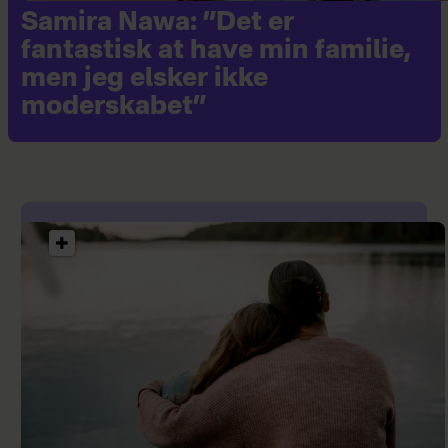
Samira Nawa: ”Det er
fantastisk at have min familie,
men jeg elsker ikke
moderskabet”