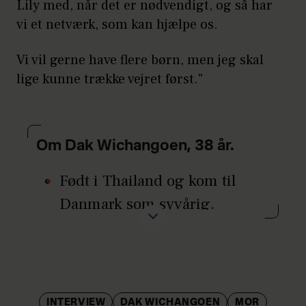
Lily med, når det er nødvendigt, og så har
vi et netværk, som kan hjælpe os.
Vi vil gerne have flere børn, men jeg skal
lige kunne trække vejret først."
Om Dak Wichangoen, 38 år.
Født i Thailand og kom til
Danmark som syvårig.
Opvokset i Vestjylland.
Uddannet kok i 2009 fra
Silkeborg Tekniske Skole med
læreplads på restauranten
INTERVIEW
DAK WICHANGOEN
MOR