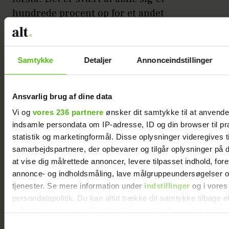
hundrede procent op for et andet
menneske, når man har oplevet så stort et
tillidsbrud og er så mærket af det.
Samtykke
Detaljer
Annonceindstillinger
Det vil altid sidde i mig, og det måtte
Anders acceptere i starten, hvor jeg kunne
blive nervøs, hvis han kom for sent hjem.
Ansvarlig brug af dine data
Men jeg har lært at trække vejret og ikke
Vi og
vores 236 partnere
ønsker dit samtykke til at anvend
køre op i en spids, og det har også gjort
indsamle persondata om IP-adresse, ID og din browser til pr
statistik og marketingformål. Disse oplysninger videregives t
noget godt for mig, at vi blev gift.
samarbejdspartnere, der opbevarer og tilgår oplysninger på d
at vise dig målrettede annoncer, levere tilpasset indhold, for
Annonce
annonce- og indholdsmåling, lave målgruppeundersøgelser o
tjenester. Se mere information under
indstillinger
og i vores
persondatapolitik. Du kan altid trække dit samtykke tilbage e
indstillinger fra vores "Cookiedeklaration", eller ved at trykk
trigger" ikonet.
Samtykkevalg