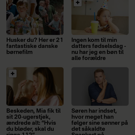
Husker du? Her er 21
Ingen kom til min
fantastiske danske
datters fødselsdag -
børnefilm
nu har jeg en bøn til
alle forældre
Beskeden, Mia fik til
Søren har indset,
sit 20-ugerstjek,
hvor meget han
ændrede alt: ”Hvis
følger sine sønner på
du bløder, skal du
det såkaldte