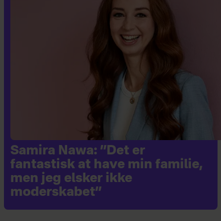
dans' i 2017 og 'Forræder' i
2025.
Gift med Anders Jensen og
mor til en datter på fire år.
Samira Nawa: ”Det er
fantastisk at have min familie,
men jeg elsker ikke
moderskabet”