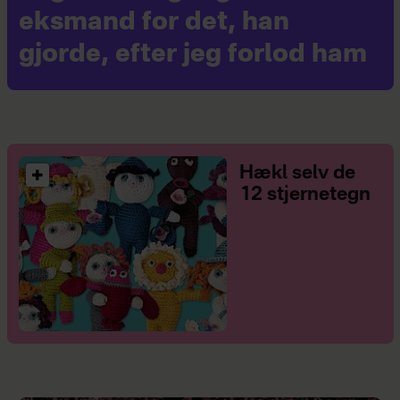
eksmand for det, han
gjorde, efter jeg forlod ham
Hækl selv de
12 stjernetegn