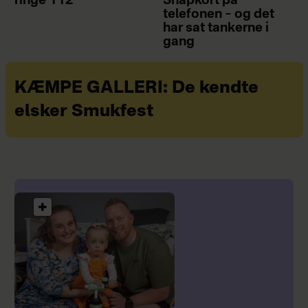
ringe 112”
Snapkort på
telefonen – og det
har sat tankerne i
gang
KÆMPE GALLERI: De kendte
elsker Smukfest