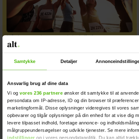
Når bevægelse er en del af dit liv
Samtykke
Detaljer
Annonceindstilling
Ansvarlig brug af dine data
Vi og
vores 236 partnere
ønsker dit samtykke til at anvend
persondata om IP-adresse, ID og din browser til præferencer, 
marketingformål. Disse oplysninger videregives til vores sa
opbevarer og tilgår oplysninger på din enhed for at vise dig 
levere tilpasset indhold, foretage annonce- og indholdsmåling
målgruppeundersøgelser og udvikle tjenester. Se mere infor
Inger Støjberg har startet en tradition med sin
indstillinger
og i vores persondatapolitik. Du kan altid trækk