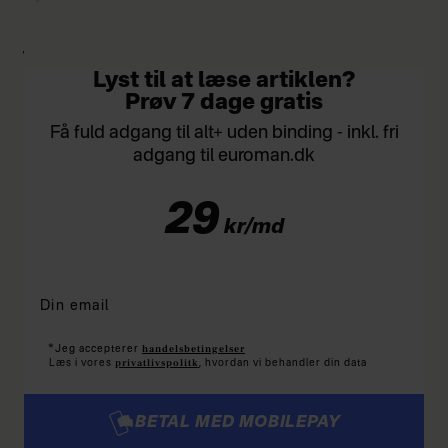
Jeg føler heller ikke, at det er mit ansvar?
Lyst til at læse artiklen?
Prøv 7 dage gratis
Få fuld adgang til alt+ uden binding - inkl. fri
adgang til euroman.dk
29
kr/md
*
handelsbetingelser
Jeg accepterer
privatlivspolitk
Læs i vores
, hvordan vi behandler din data
BETAL MED MOBILEPAY