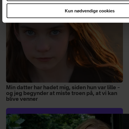
Kun nødvendige cookies
Min datter har hadet mig, siden hun var lille –
og jeg begynder at miste troen på, at vi kan
blive venner