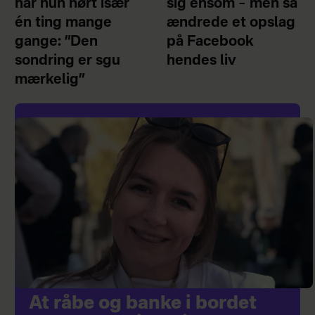
har hun hørt især
sig ensom – men så
én ting mange
ændrede et opslag
gange: ”Den
på Facebook
sondring er sgu
hendes liv
mærkelig”
At råbe og banke i bordet