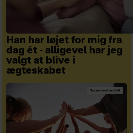
Han har løjet for mig fra
dag ét - alligevel har jeg
valgt at blive i
ægteskabet
Sponsoreret indhold