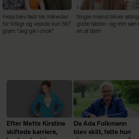
Nogle mænd bliver aldrig
Samira Nawa: ”Det er
gode fædre - og min søn er
fantastisk at have min
en af dem
familie, men jeg elsker ikk
moderskabet”
Efter Mette Kirstine
Da Ada Folkmann
skiftede karriere,
blev skilt, følte hun