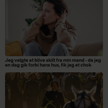
Jeg valgte at blive skilt fra min mand - da jeg
en dag gik forbi hans hus, fik jeg et chok