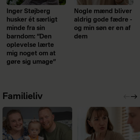
Inger Støjberg
Nogle mænd bliver
husker ét særligt
aldrig gode fædre -
minde fra sin
og min søn er en af
barndom: ”Den
dem
oplevelse lærte
mig noget om at
gøre sig umage”
Familieliv