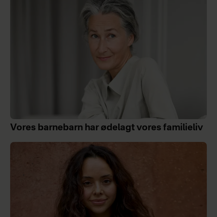
Vores barnebarn har ødelagt vores familieliv