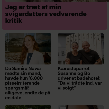
Jeg er træt af min
svigerdatters vedvarende
kritik
Da Samira Nawa
Kæresteparret
mødte sin mand,
Susanne og Bo
havde hun ’6.000
driver et badehotel:
pisseirriterende
”Da vi trådte ind, var
spørgsmål’ –
vi solgt”
alligevel endte de på
en date