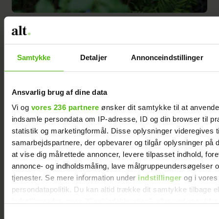
Allium er et prydløg, som Leena har flere steder i haven. Sammen
med bregner og hosta giver de forskellige former og højder til et bed.
Samtykke
Detaljer
Annonceindstillinger
Ansvarlig brug af dine data
Vi og
vores 236 partnere
ønsker dit samtykke til at anvend
indsamle persondata om IP-adresse, ID og din browser til pr
statistik og marketingformål. Disse oplysninger videregives t
samarbejdspartnere, der opbevarer og tilgår oplysninger på d
at vise dig målrettede annoncer, levere tilpasset indhold, for
annonce- og indholdsmåling, lave målgruppeundersøgelser o
tjenester. Se mere information under
indstillinger
og i vores
persondatapolitik. Du kan altid trække dit samtykke tilbage e
indstillinger fra vores "Cookiedeklaration", eller ved at trykk
trigger" ikonet.
Samtykkevalg